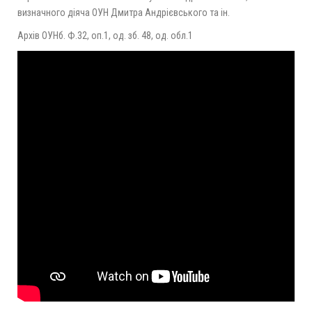
визначного діяча ОУН Дмитра Андрієвського та ін.
Архів ОУНб. Ф.32, оп.1, од. зб. 48, од. обл.1