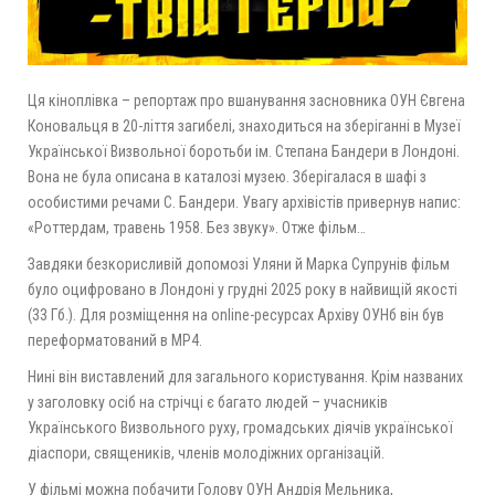
Ця кіноплівка – репортаж про вшанування засновника ОУН Євгена
Коновальця в 20-ліття загибелі, знаходиться на зберіганні в Музеї
Української Визвольної боротьби ім. Степана Бандери в Лондоні.
Вона не була описана в каталозі музею. Зберігалася в шафі з
особистими речами С. Бандери. Увагу архівістів привернув напис:
«Роттердам, травень 1958. Без звуку». Отже фільм…
Завдяки безкорисливій допомозі Уляни й Марка Супрунів фільм
було оцифровано в Лондоні у грудні 2025 року в найвищій якості
(33 Гб.). Для розміщення на online-ресурсах Архіву ОУНб він був
переформатований в МР4.
Нині він виставлений для загального користування. Крім названих
у заголовку осіб на стрічці є багато людей – учасників
Українського Визвольного руху, громадських діячів української
діаспори, священиків, членів молодіжних організацій.
У фільмі можна побачити Голову ОУН Андрія Мельника,