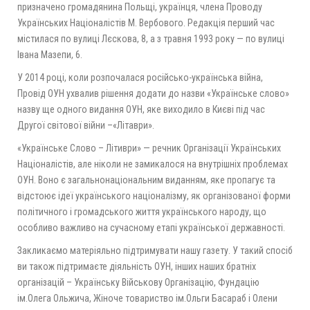
призначено громадянина Польщі, українця, члена Проводу
Українських Націоналістів М. Вербового. Редакція перший час
містилася по вулиці Лєскова, 8, а з травня 1993 року — по вулиці
Івана Мазепи, 6.
У 2014 році, коли розпочалася російсько-українська війна,
Провід ОУН ухвалив рішення додати до назви «Українське слово»
назву ще одного видання ОУН, яке виходило в Києві під час
Другої світової війни –«Літаври».
«Українське Слово – Літиври» — речник Організації Українських
Націоналістів, але ніколи не замикалося на внутрішніх проблемах
ОУН. Воно є загальнонаціональним виданням, яке пропагує та
відстоює ідеї українського націоналізму, як організованої форми
політичного і громадського життя українського народу, що
особливо важливо на сучасному етапі української державності.
Закликаємо матеріяльно підтримувати нашу газету. У такий спосіб
ви також підтримаєте діяльність ОУН, інших наших братніх
організацій – Українську Військову Організацію, Фундацію
ім.Олега Ольжича, Жіноче товариство ім.Ольги Басараб і Олени