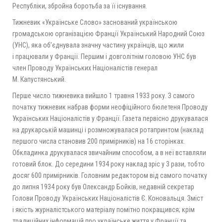
Республіки, збройна боротьба за її існування.
Тижневик «Українське Слово» заснований українською
громадською організацією Франції Український Народний Союз
(УНС), яка об’єднувала значну частину українців, що жили
і працювали у Франції. Першим і довголітнім головою УНС був
член Проводу Українських Націоналістів генерал
М. Капустянський.
Перше число тижневика вийшло 1 травня 1933 року. З самого
початку тижневик набрав форми неофіційного бюлетеня Проводу
Українських Націоналістів у Франції. Газета первісно друкувалася
на друкарській машинці і розмножувалася ротапринтом (наклад
першого числа становив 200 примірників) на 16 сторінках.
Обкладинка друкувалася звичайним способом, а в неї вставляли
готовий блок. До середини 1934 року наклад зріс у 3 рази, тобто
досяг 600 примірників. Головним редактором від самого початку
до липня 1934 року був Олександр Бойків, недавній секретар
Голови Проводу Українських Націоналістів Є. Коновальця. Зміст
і якість журналістського матеріалу помітно покращився; крім
традиційних інформацій про українське життя у Франції та