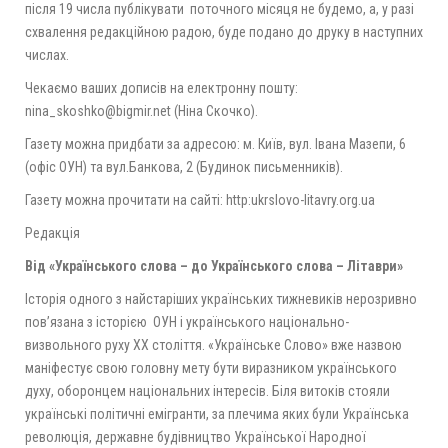
після 19 числа публікувати поточного місяця не будемо, а, у разі
схвалення редакційною радою, буде подано до друку в наступних
числах.
Чекаємо ваших дописів на електронну пошту:
nina_skoshko@bigmir.net (Ніна Скочко).
Газету можна придбати за адресою: м. Київ, вул. Івана Мазепи, 6
(офіс ОУН) та вул.Банкова, 2 (Будинок письменників).
Газету можна прочитати на сайті: http:ukrslovo-litavry.org.ua
Редакція
Від «Українського слова – до Українського слова – Літаври»
Історія одного з найстаріших українських тижневиків нерозривно
пов’язана з історією ОУН і українського національно-
визвольного руху ХХ століття. «Українське Слово» вже назвою
маніфестує свою головну мету бути виразником українського
духу, оборонцем національних інтересів. Біля витоків стояли
українські політичні емігранти, за плечима яких були Українська
революція, державне будівництво Української Народної