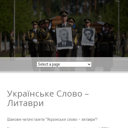
Skip
to
content
Українське Слово –
Литаври
Шановні читачі газети “Українське слово – литаври”!