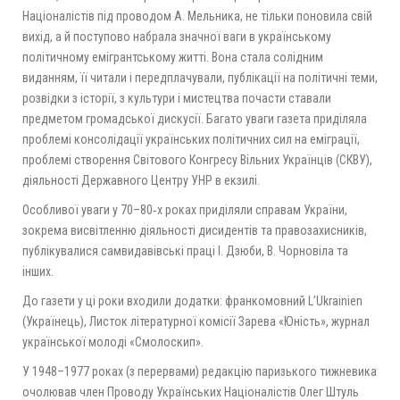
Націоналістів під проводом А. Мельника, не тільки поновила свій
вихід, а й поступово набрала значної ваги в українському
політичному емігрантському житті. Вона стала солідним
виданням, її читали і передплачували, публікації на політичні теми,
розвідки з історії, з культури і мистецтва почасти ставали
предметом громадської дискусії. Багато уваги газета приділяла
проблемі консолідації українських політичних сил на еміграції,
проблемі створення Світового Конгресу Вільних Українців (СКВУ),
діяльності Державного Центру УНР в екзилі.
Особливої уваги у 70–80‑х роках приділяли справам України,
зокрема висвітленню діяльності дисидентів та правозахисників,
публікувалися самвидавівські праці І. Дзюби, В. Чорновіла та
інших.
До газети у ці роки входили додатки: франкомовний L’Ukrainien
(Українець), Листок літературної комісії Зарева «Юність», журнал
української молоді «Смолоскип».
У 1948–1977 роках (з перервами) редакцію паризького тижневика
очолював член Проводу Українських Націоналістів Олег Штуль