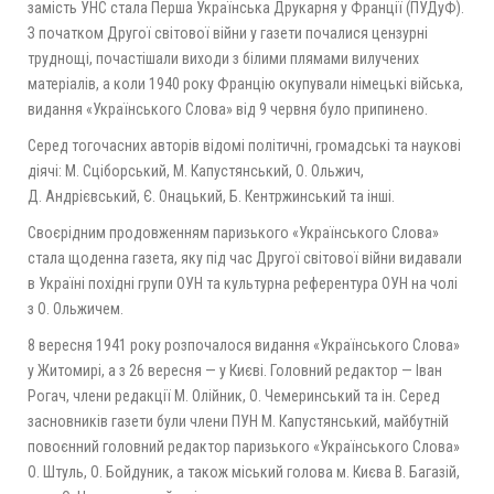
замість УНС стала Перша Українська Друкарня у Франції (ПУДуФ).
З початком Другої світової війни у газети почалися цензурні
труднощі, почастішали виходи з білими плямами вилучених
матеріалів, а коли 1940 року Францію окупували німецькі війська,
видання «Українського Слова» від 9 червня було припинено.
Серед тогочасних авторів відомі політичні, громадські та наукові
діячі: М. Сціборський, М. Капустянський, О. Ольжич,
Д. Андрієвський, Є. Онацький, Б. Кентржинський та інші.
Своєрідним продовженням паризького «Українського Слова»
стала щоденна газета, яку під час Другої світової війни видавали
в Україні похідні групи ОУН та культурна референтура ОУН на чолі
з О. Ольжичем.
8 вересня 1941 року розпочалося видання «Українського Слова»
у Житомирі, а з 26 вересня — у Києві. Головний редактор — Іван
Рогач, члени редакції М. Олійник, О. Чемеринський та ін. Серед
засновників газети були члени ПУН М. Капустянський, майбутній
повоєнний головний редактор паризького «Українського Слова»
О. Штуль, О. Бойдуник, а також міський голова м. Києва В. Багазій,