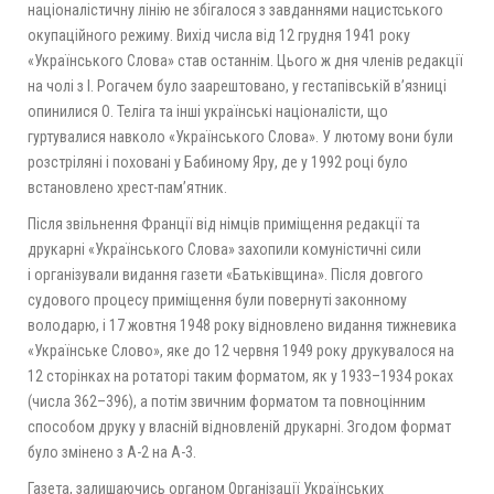
націоналістичну лінію не збігалося з завданнями нацистського
окупаційного режиму. Вихід числа від 12 грудня 1941 року
«Українського Слова» став останнім. Цього ж дня членів редакції
на чолі з І. Рогачем було заарештовано, у гестапівській в’язниці
опинилися О. Теліга та інші українські націоналісти, що
гуртувалися навколо «Українського Слова». У лютому вони були
розстріляні і поховані у Бабиному Яру, де у 1992 році було
встановлено хрест-пам’ятник.
Після звільнення Франції від німців приміщення редакції та
друкарні «Українського Слова» захопили комуністичні сили
і організували видання газети «Батьківщина». Після довгого
судового процесу приміщення були повернуті законному
володарю, і 17 жовтня 1948 року відновлено видання тижневика
«Українське Слово», яке до 12 червня 1949 року друкувалося на
12 сторінках на ротаторі таким форматом, як у 1933–1934 роках
(числа 362–396), а потім звичним форматом та повноцінним
способом друку у власній відновленій друкарні. Згодом формат
було змінено з А-2 на А-3.
Газета, залишаючись органом Організації Українських