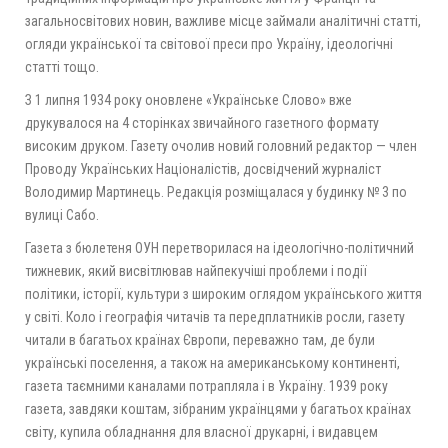
загальносвітових новин, важливе місце займали аналітичні статті,
огляди української та світової преси про Україну, ідеологічні
статті тощо.
З 1 липня 1934 року оновлене «Українське Слово» вже
друкувалося на 4 сторінках звичайного газетного формату
високим друком. Газету очолив новий головний редактор — член
Проводу Українських Націоналістів, досвідчений журналіст
Володимир Мартинець. Редакція розміщалася у будинку № 3 по
вулиці Сабо.
Газета з бюлетеня ОУН перетворилася на ідеологічно-політичний
тижневик, який висвітлював найпекучіші проблеми і події
політики, історії, культури з широким оглядом українського життя
у світі. Коло і географія читачів та передплатників росли, газету
читали в багатьох країнах Європи, переважно там, де були
українські поселення, а також на американському континенті,
газета таємними каналами потрапляла і в Україну. 1939 року
газета, завдяки коштам, зібраним українцями у багатьох країнах
світу, купила обладнання для власної друкарні, і видавцем