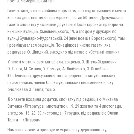
поет О. Чемеринський та ін.
Газета виходила звичайним форматом, наклад коливався в межах
кількох десятків тисяч примірників, сягав 50 тисяч. Друкувалася
газета спочатку у колишній друкарні «Пролетарської правди» на
нинішній вулиці Б. Хмельницького, 19, а згодом у друкарні по
вулиці Бульварно-Кудрявській, 24 (нині все ще Воровського), там
і розміщувалася редакція. Понеділкове число газети, яке
редагував Ю. Швидкий, виходило під назвою «Останні новини».
У газеті містили свої матеріали, зокрема, О. Штуль-Жданович,
О. Теліга, М. Ситник, У. Самчук, А. Любченко, О. Оглоблин,
Ю. Шевельов, друкувалися твори репресованих українських
письменників, членів Спілки українських письменників, яку
очолювала О. Теліга, тощо.
До газети входили додатки, спочатку під редакцією Михайла
Ситника «Література і мистецтво», 19, 29 жовтня та 4 листопада,
а згодом, 16, 23, 30 листопада і 7 грудня, під редакцією Олени
Теліги — «Літаври».
Намагання газети проводити українську державницьку,