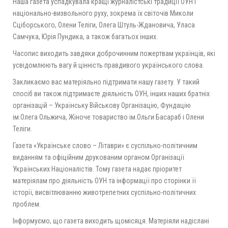
Наша газета успадкувала кращі журналістські традиції ОУН і
національно-визвольного руху, зокрема їх світочів Миколи
Сціборського, Олени Теліги, Олега Штуль-Ждановича, Уласа
Самчука, Юрія Пундика, а також багатьох інших.
Часопис виходить завдяки доброчинним пожертвам українців, які
усвідомлюють вагу й цінність правдивого українського слова.
Закликаємо вас матеріяльно підтримати нашу газету. У такий
спосіб ви також підтримаєте діяльність ОУН, інших наших братніх
організацій – Українську Військову Організацію, Фундацію
ім.Олега Ольжича, Жіноче товариство ім.Ольги Басараб і Олени
Теліги.
Газета «Українське слово – Літаври» є суспільно-політичним
виданням та офіційним друкованим органом Організації
Українських Націоналістів. Тому газета надає пріоритет
матеріялам про діяльність ОУН та інформації про сторінки її
історії, висвітлюванню животрепетних суспільно-політичних
проблем.
Інформуємо, що газета виходить щомісяця. Матеріяли надіслані