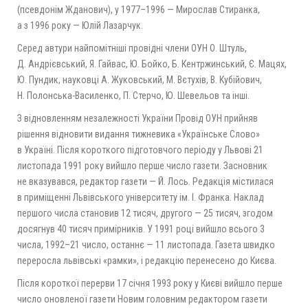
(псевдонім Жданович), у 1977–1996 — Мирослав Стиранка,
а з 1996 року — Юлій Лазарчук.
Серед автури найпомітніші провідні члени ОУН О. Штуль,
Д. Андрієвський, Я. Гайвас, Ю. Бойко, Б. Кентржинський, Є. Мацях,
Ю. Пундик, науковці А. Жуковський, М. Вєтухів, В. Кубійович,
Н. Полонська-Василенко, П. Стерчо, Ю. Шевельов та інші.
З відновленням незалежності України Провід ОУН прийняв
рішення відновити видання тижневика «Українське Слово»
в Україні. Після короткого підготовчого періоду у Львові 21
листопада 1991 року вийшло перше число газети. Засновник
не вказувався, редактор газети — Й. Лось. Редакція містилася
в приміщенні Львівського університету ім. І. Франка. Наклад
першого числа становив 12 тисяч, другого — 25 тисяч, згодом
досягнув 40 тисяч примірників. У 1991 році вийшло всього 3
числа, 1992–21 число, останнє — 11 листопада. Газета швидко
переросла львівські «рамки», і редакцію перенесено до Києва.
Після короткої перерви 17 січня 1993 року у Києві вийшло перше
число оновленої газети Новим головним редактором газети