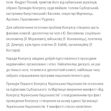
полк. Кіндрат Плохий, привітав його від кубанських українців,
обрано Президію Конгресу, куди ввійшли: голова Сціборський,
заступники Капустянський і Вассиян, секретарі Мартинець,
Арсенич, Герасимович і Руденко.
Для забезпечення поточних проблем Конгресу створено шість
фахових комісій: ідеологічну на чолі з Ю. Вассияном, соціяльно-
економічну (Я. Моралевич), військову (Є. Коновалець), політичну
(Д. Демчук), культурно-освітню (0. Бабій), організаційну (Л.
Костарів).
Наради Конгресу завдяки добрій підготовленості проходили
надзвичайно організовано і чітко. Найзапекліші дискусії, не раз
до пізньої ночі, точилися в ідеологічній комісії, найбільше часу
забрало опрацювання програми націоналістичного руху.
Президія Першого Конгресу Українських Націоналістів оголосила
за підписами Сціборського та Мартинця звернення-маніфест «Від
Конгресу Українських Націоналістів” з повідомленням про факт
проведення Конгресу і створення на ньому єдиної Організації
Українських Націоналістів. У маніфесті стисло насвітлено