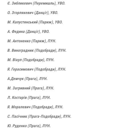
Є. Зибликевич (Перемишль), УВО.
О. Згорлякевич (Данціг), УВО.
М. Капустянський (Париж), УВО.
А. Федина (Данціг), УВО.
М. Антоненко (Париж), ПУН.
В. Виноградник (Подєбради), ЛУН.
М. Вікул (Подєбради), ПУН.
Я. Герасимович (Подєбради), ЛУН.
А.Демчук (Прага), ЛУН.
М. Загривний (Прага), ЛУН.
Л. Костарів (Прага), ЛУН.
Я. Моралевич (Подєбради), ЛУН.
С. Пасічник (Прага-Подєбради), ЛУН.
Ю. Руденко (Прага), ЛУН.