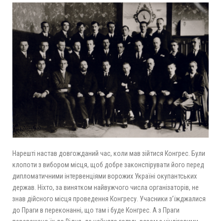
Нарешті настав довгожданий час, коли мав зійтися Конгрес. Були
клопоти з вибором місця, щоб добре законспірувати його перед
дипломатичними інтервенціями ворожих Україні окупантських
держав. Ніхто, за винятком найвужчого числа організаторів, не
знав дійсного місця проведення Конгресу. Учасники з’їжджалися
до Праги в переконанні, що там і буде Конгрес. А з Праги