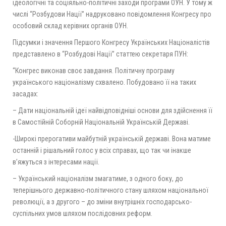
ідеологічні та соціяльно-політичні заходи програми ОУН. У тому ж
числі “Розбудови Нації” надруковано повідомлення Конгресу про
особовий склад керівних органів ОУН.
Підсумки і значення Першого Конгресу Українських Націоналістів
представлено в “Розбудові Нації” статтею секретаря ПУН:
“Конгрес виконав своє завдання. Політичну програму
українського націоналізму схвалено. Побудовано її на таких
засадах:
– Дати національній ідеї найвідповідніші основи для здійснення її
в Самостійній Соборній Національній Українській Державі.
-Широкі прерогативи майбутній українській державі. Вона матиме
останній і рішальний голос у всіх справах, що так чи інакше
в’яжуться з інтересами нації.
– Український націоналізм змагатиме, з одного боку, до
теперішнього державно-політичного стану шляхом національної
революції, а з другого – до зміни внутрішніх господарсько-
суспільних умов шляхом послідовних реформ.