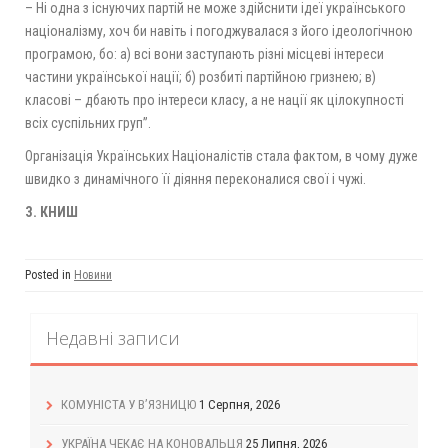
– Ні одна з існуючих партій не може здійснити ідеї українського
націоналізму, хоч би навіть і погоджувалася з його ідеологічною
програмою, бо: а) всі вони заступають різні місцеві інтереси
частини української нації; б) розбиті партійною гризнею; в)
класові – дбають про інтереси класу, а не нації як цілокупності
всіх суспільних груп”.
Організація Українських Націоналістів стала фактом, в чому дуже
швидко з динамічного її діяння переконалися свої і чужі.
З. КНИШ
Posted in
Новини
Недавні записи
КОМУНІСТА У В’ЯЗНИЦЮ
1 Серпня, 2026
УКРАЇНА ЧЕКАЄ НА КОНОВАЛЬЦЯ
25 Липня, 2026