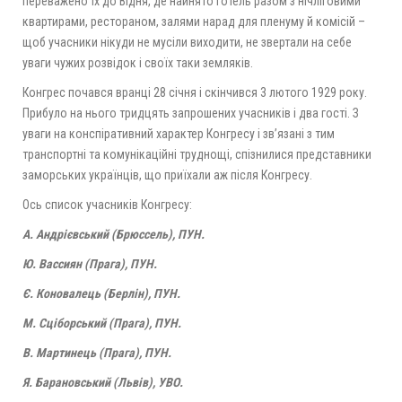
переважено їх до Відня, де найнято готель разом з нічліговими
квартирами, рестораном, залями нарад для пленуму й комісій –
щоб учасники нікуди не мусіли виходити, не звертали на себе
уваги чужих розвідок і своїх таки земляків.
Конгрес почався вранці 28 січня і скінчився 3 лютого 1929 року.
Прибуло на нього тридцять запрошених учасників і два гості. З
уваги на конспіративний характер Конгресу і зв’язані з тим
транспортні та комунікаційні труднощі, спізнилися представники
заморських українців, що приїхали аж після Конгресу.
Ось список учасників Конгресу:
А. Андрієвський (Брюссель), ПУН.
Ю. Вассиян (Прага), ПУН.
Є. Коновалець (Берлін), ПУН.
М. Сціборський (Прага), ПУН.
В. Мартинець (Прага), ПУН.
Я. Барановський (Львів), УВО.