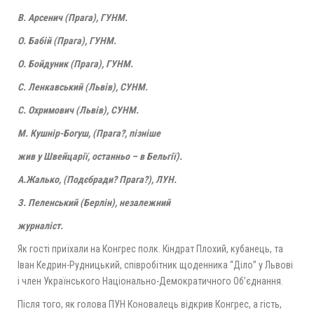
В. Арсенич (Прага), ГУНМ.
О. Бабій (Прага), ГУНМ.
О. Бойдуник (Прага), ГУНМ.
С. Ленкавський (Львів), СУНМ.
С. Охримович (Львів), СУНМ.
М. Кушнір-Богуш, (Прага?, пізніше
жив у Швейцарії, останньо – в Бельгії).
А.Жалько, (Подєбради? Прага?), ЛУН.
З. Пеленський (Берлін), незалежний
журналіст.
Як гості приїхали на Конгрес полк. Кіндрат Плохий, кубанець, та
Іван Кедрин-Рудницький, співробітник щоденника “Діло” у Львові
і член Українського Національно-Демократичного Об’єднання.
Після того, як голова ПУН Коновалець відкрив Конгрес, а гість,