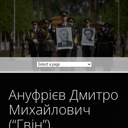
Skip
to
content
Ануфрієв Дмитро
Михайлович
(“Гвін”),