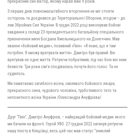
прекрасний син Віктор, якому наразі вже 9 років.
З перших днів повномасштабного вторгнення не міг стояти
осторонь та доєднався до Територіальної Оборони, згодом – до
лав Збройних Сил України. В грудні 2022 році виконував бойові
завдання у складі 23 президентського батальйону спеціального
призначення імені Богдана Хмельницького на Донеччині. Мав
звання «бойовий медик», позивний «Гвін». «Я знаю, що я там
потрібен. Я зможу врятувати життя». Дмитро був правий. Він
врятував не одне життя. Рятуючи побратимів, під час бою він зник
безвісти. Три роки сім’я сподівалась почути його голос. Та не
судилось.
Ми памятаємо загиблого воїна, сміливого бойового лікаря,
прекрасного сина, чудового чоловіка, турботливого тато та
непохитного воїна України /Олександра Ануфрієва/.
Друг “Гвін”, Дмитро Ануфрієв, – найкращий бойовий медик якого
ми бачили на фронті. Герой УВО. 27 грудня 2022 загинув рятуючи
нашу піхоту в Кліщіївці, весь цей час мав статус “зниклий