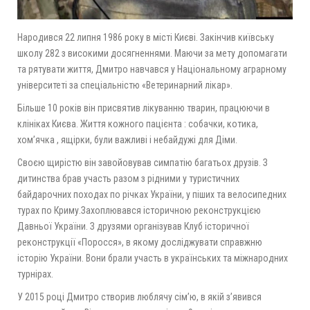
Народився 22 липня 1986 року в місті Києві. Закінчив київську
школу 282 з високими досягненнями. Маючи за мету допомагати
та рятувати життя, Дмитро навчався у Національному аграрному
університеті за спеціальністю «Ветеринарний лікар».
Більше 10 років він присвятив лікуванню тварин, працюючи в
клініках Києва. Життя кожного пацієнта : собачки, котика,
хом’ячка , ящірки, були важливі і небайдужі для Діми.
Своєю щирістю він завойовував симпатію багатьох друзів. З
дитинства брав участь разом з рідними у туристичних
байдарочних походах по річках України, у піших та велосипедних
турах по Криму.Захоплювався історичною реконструкцією
Давньої України. З друзями організував Клуб історичної
реконструкції «Поросся», в якому досліджувати справжню
історію України. Вони брали участь в українських та міжнародних
турнірах.
У 2015 році Дмитро створив люблячу сім’ю, в якій з’явився