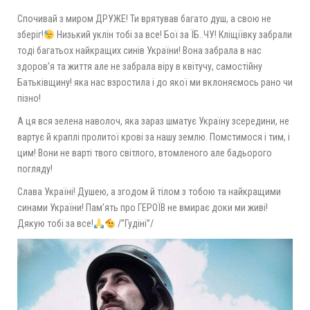
Спочивай з миром ДРУЖЕ! Ти врятував багато душ, а свою не
зберіг!
Низький уклін тобі за все! Бої за ЇБ..ЧУ! Кліщіївку забрали
тоді багатьох найкращих синів України! Вона забрала в нас
здоров’я та життя але не забрала віру в квітучу, самостійну
Батьківщину! яка нас взростила і до якої ми вклоняємось рано чи
пізно!
А ця вся зелена наволоч, яка зараз шматує Україну зсередини, не
вартує й краплі пролитої крові за нашу землю. Помстимося і тим, і
цим! Вони не варті твого світлого, втомленого але бадьорого
погляду!
Слава Україні! Душею, а згодом й тілом з тобою та найкращими
синами України! Пам’ять про ГЕРОЇВ не вмирає доки ми живі!
Дякую тобі за все!
/”Гудіні”/