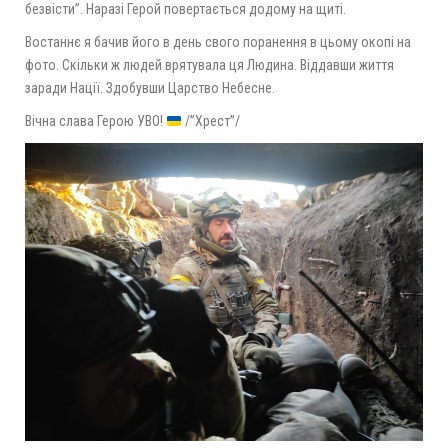
безвісти”. Наразі Герой повертається додому на щиті.
Востаннє я бачив його в день свого поранення в цьому окопі на
фото. Скільки ж людей врятувала ця Людина. Віддавши життя
заради Нації. Здобувши Царство Небесне.
Вічна слава Герою УВО!
/”Хрест”/