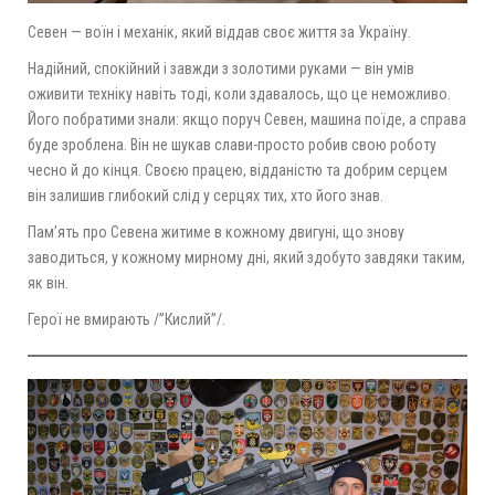
Севен — воїн і механік, який віддав своє життя за Україну.
Надійний, спокійний і завжди з золотими руками — він умів
оживити техніку навіть тоді, коли здавалось, що це неможливо.
Його побратими знали: якщо поруч Севен, машина поїде, а справа
буде зроблена. Він не шукав слави-просто робив свою роботу
чесно й до кінця. Своєю працею, відданістю та добрим серцем
він залишив глибокий слід у серцях тих, хто його знав.
Пам’ять про Севена житиме в кожному двигуні, що знову
заводиться, у кожному мирному дні, який здобуто завдяки таким,
як він.
Герої не вмирають /”Кислий”/.