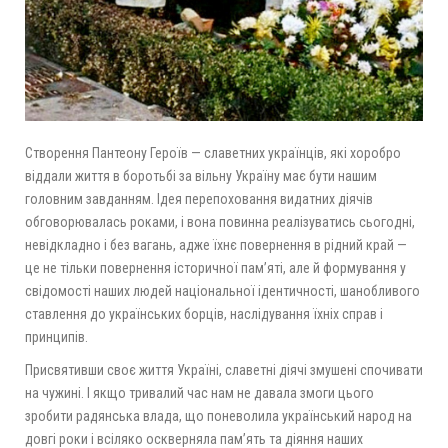
Створення Пантеону Героїв — славетних українців, які хоробро
віддали життя в боротьбі за вільну Україну має бути нашим
головним завданням. Ідея перепоховання видатних діячів
обговорювалась роками, і вона повинна реалізуватись сьогодні,
невідкладно і без вагань, адже їхнє повернення в рідний край —
це не тільки повернення історичної пам’яті, але й формування у
свідомості наших людей національної ідентичності, шанобливого
ставлення до українських борців, наслідування їхніх справ і
принципів.
Присвятивши своє життя Україні, славетні діячі змушені спочивати
на чужині. І якщо тривалий час нам не давала змоги цього
зробити радянська влада, що поневолила український народ на
довгі роки і всіляко оскверняла пам’ять та діяння наших