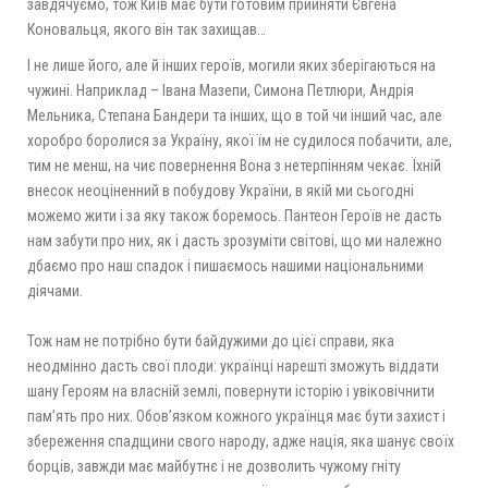
завдячуємо, тож Київ має бути готовим прийняти Євгена
Коновальця, якого він так захищав…
І не лише його, але й інших героїв, могили яких зберігаються на
чужині. Наприклад – Івана Мазепи, Симона Петлюри, Андрія
Мельника, Степана Бандери та інших, що в той чи інший час, але
хоробро боролися за Україну, якої їм не судилося побачити, але,
тим не менш, на чиє повернення Вона з нетерпінням чекає. Їхній
внесок неоціненний в побудову України, в якій ми сьогодні
можемо жити і за яку також боремось. Пантеон Героїв не дасть
нам забути про них, як і дасть зрозуміти світові, що ми належно
дбаємо про наш спадок і пишаємось нашими національними
діячами.
Тож нам не потрібно бути байдужими до цієї справи, яка
неодмінно дасть свої плоди: українці нарешті зможуть віддати
шану Героям на власній землі, повернути історію і увіковічнити
пам’ять про них. Обов’язком кожного українця має бути захист і
збереження спадщини свого народу, адже нація, яка шанує своїх
борців, завжди має майбутнє і не дозволить чужому гніту