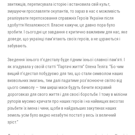
звитяжців, переписувала історію і встановила свій культ,
змушуючи прославляти окупантів, то зараз в нас є можливість
реалізувати перепоховання справжніх Героїв України після
здобуття Незалежності. Власне кажучи, це давно пора було
зробити. І сьогодні це завдання є критично важливим для нас, яке
доведе, що українці пам’ятають своїх героїв, а не цураються і
забувають.
Зведення їхнього п’єдесталу буде гідним їхньої славної пам’яті. І
як згадувала у своїй статті “Партачі життя” Олена Теліга: ”Бо чим
вищий п’єдестал побудуємо для тих, що стали символом наших
визвольних змагань, тим далі падатиме роз’­яснююче світло від
цього символу — тим ширші маси будуть бачити яскравий
дороговказ для свого життя і для своєї боротьби. І тому в міліони
рупорів мусимо кричати про наших героїв і на найвищих висотах
різьбити їх імена і чини, щоби в найдальших закутинах наших
земель усім було видно незабутні постаті у весь їх величний
зріст.”