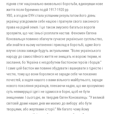
підняв стяг національно-визвольної боротьби, вдихнувши нове
життя після буремних подій 1917-1920 рр.
УВО, а згодом ОУН стала успішним результатом його діянь:
українці усвідомили себе нацією і прагнули свого законного
права на рідній землі. І це також змусило багатьох ворогів
зрозуміти, що час їхньої розплати настав. Феномен Євгена
Коновальця повинно збагнути сучасне українське суспільство,
аби знайти в ньому натхнення і приклад в боротьбі, адже його
влучні слова завжди будуть актуальними: “Волю українського
народу до самостійного життя не знищать ні ворожі тюрми, ні
заслання, бо Україна є нездобутнім бастіоном героїв і борців.”
І саме цей бастіон ми повинні збудувати і вшанувати з гідністю і
честю, тому що вони боролися не заради себе чи показних
почестей, а задля нашого з вами вільного майбутнього, заради
нового покоління українців, плекаючи надію, що ми зрозуміємо
суть невмирущої ідеї і не здамося в борні, щоб не бути
знищеними. І сьогодні, як твердив Євген Коновалець: “У великій
світовій драмі наших днів ми маємо до вибору: або бути
творцями, або жертвами історії.” Ми багато чому йому