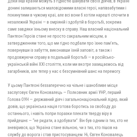
Доки інші країни можуть з гідністю шанувати своїх діячів, в Україні
донині залишаються маловідомими власні герої, напівзабутими і
покинутими в чужому краї, але всі вони б хотіли нарешті спочити в
незалежній Україні — в омріяній і здобутій в боротьбі, зокрема
саме завдяки їхньому внеску в справу. Наш власний національний
Пантеон Героїв стане не просто сакральним місцем, а
затвердженням того, що ми гідно подбали про їхню пам’ять,
повернувши із забуття, виконавши їхній заповіт, а також і
продовжуючи справу в подальшій боротьбі — в російсько-
українській війні ХХІ століття, коли ми вкотре захищаємось від
загарбників, але тепер у нас є безсумнівний шанс на перемогу.
У цьому Пантеоні беззаперечно на чільне і шанобливе місце
заслуговує Євген Коновалець — Полковник армії УНР, перший
Голова ОУН — державний діяч і загальнонаціональний лідер, який
довів, що українська нація готова боротись за свободу до
останнього, і навіть попри поразки плекати тверду віру в
прийдешнє — “не ридати, а здобувати”. Він був одним із тих, хто не
зневірився, що Україна стане вільною, чи з тих, хто пішов на
службу до ворога і став пристосуванцем. Ні, Євген Коновалець