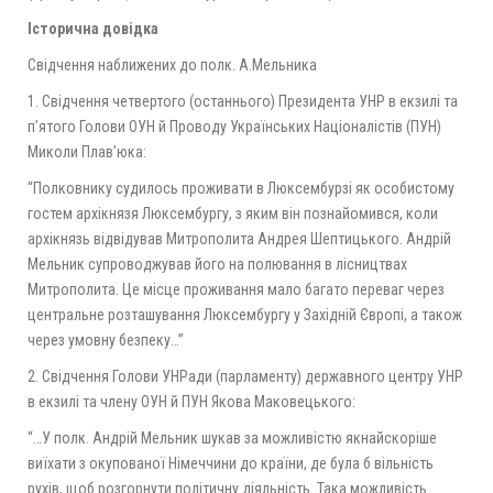
Історична довідка
Свідчення наближених до полк. А.Мельника
1. Свідчення четвертого (останнього) Президента УНР в екзилі та
п’ятого Голови ОУН й Проводу Українських Націоналістів (ПУН)
Миколи Плав’юка:
“Полковнику судилось проживати в Люксембурзі як особистому
гостем архікнязя Люксембургу, з яким він познайомився, коли
архікнязь відвідував Митрополита Андрея Шептицького. Андрій
Мельник супроводжував його на полювання в лісництвах
Митрополита. Це місце проживання мало багато переваг через
центральне розташування Люксембургу у Західній Європі, а також
через умовну безпеку…”
2. Свідчення Голови УНРади (парламенту) державного центру УНР
в екзилі та члену ОУН й ПУН Якова Маковецького:
“…У полк. Андрій Мельник шукав за можливістю якнайскоріше
виїхати з окупованої Німеччини до країни, де була б вільність
рухів, щоб розгорнути політичну діяльність. Така можливість