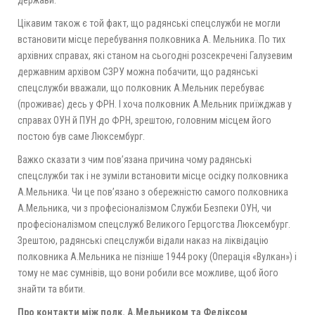
Цікавим також є той факт, що радянські спецслужби не могли
встановити місце перебування полковника А. Мельника. По тих
архівних справах, які станом на сьогодні розсекречені Галузевим
державним архівом СЗРУ можна побачити, що радянські
спецслужби вважали, що полковник А.Мельник перебуває
(проживає) десь у ФРН. І хоча полковник А.Мельник приїжджав у
справах ОУН й ПУН до ФРН, зрештою, головним місцем його
постою був саме Люксембург.
Важко сказати з чим пов’язана причина чому радянські
спецслужби так і не зуміли встановити місце осідку полковника
А.Мельника. Чи це пов’язано з обережністю самого полковника
А.Мельника, чи з професіоналізмом Служби Безпеки ОУН, чи
професіоналізмом спецслужб Великого Герцогства Люксембург.
Зрештою, радянські спецслужби відали наказ на ліквідацію
полковника А.Мельника не пізніше 1944 року (Операція «Вулкан») і
тому не має сумнівів, що вони робили все можливе, щоб його
знайти та вбити.
Про контакти між полк. А.Мельником та Феліксом