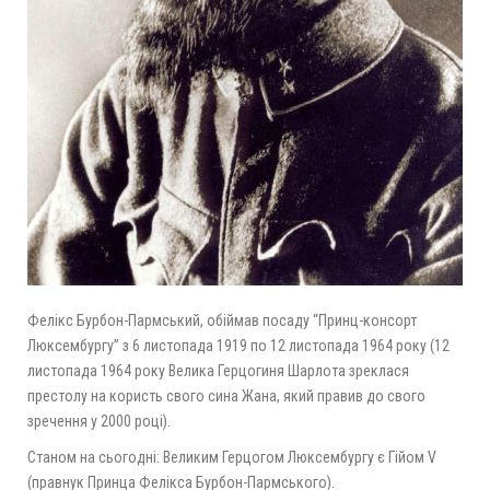
Фелікс Бурбон-Пармський, обіймав посаду “Принц-консорт
Люксембургу” з 6 листопада 1919 по 12 листопада 1964 року (12
листопада 1964 року Велика Герцогиня Шарлота зреклася
престолу на користь свого сина Жана, який правив до свого
зречення у 2000 році).
Станом на сьогодні: Великим Герцогом Люксембургу є Гійом V
(правнук Принца Фелікса Бурбон-Пармського).