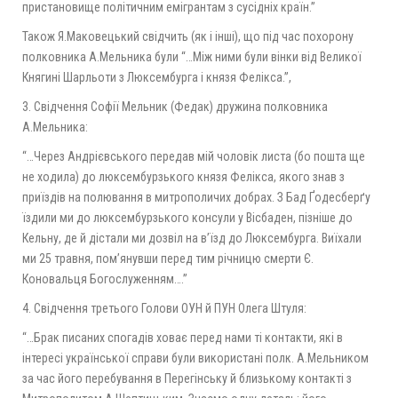
пристановище політичним емігрантам з сусідніх країн.”
Також Я.Маковецький свідчить (як і інші), що під час похорону
полковника А.Мельника були “…Між ними були вінки від Великої
Княгині Шарльоти з Люксембурга і князя Фелікса.”,
3. Свідчення Софії Мельник (Федак) дружина полковника
А.Мельника:
“…Через Андрієвського передав мій чоловік листа (бо пошта ще
не ходила) до люксембурзького князя Фелікса, якого знав з
приїздів на полювання в митрополичих добрах. З Бад Ґодесберґу
їздили ми до люксембурзького консули у Вісбаден, пізніше до
Кельну, де й дістали ми дозвіл на в’їзд до Люксембурга. Виїхали
ми 25 травня, пом’янувши перед тим річницю смерти Є.
Коновальця Богослуженням….”
4. Свідчення третього Голови ОУН й ПУН Олега Штуля:
“…Брак писаних спогадів ховає перед нами ті контакти, які в
інтересі української справи були використані полк. А.Мельником
за час його перебування в Перегінську й близькому контакті з