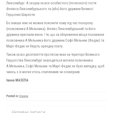
Люксембург. А скоріш за все особистого (почесного) гостя
Фелікса Люксембурзького та (або) його дружини Великої
Герцогині Шарлоти.
Бо інакше ніяк не можна пояснити чому під час похорону
(полковника А.Мельника), Фелікс Люксембурзький та його
дружина прислали вінок. І те, що за збереження місця поховання
полковника А.Мельника його дружини Софії Мельник (Федак) та
Марії Федак не беруть орендну плату.
Також за всі десятиліття протягом яких на території Великого
Герцогства Люксембург знаходиться могила полковника
А.Мельника, Софії Мельник та Марії Федак не було випадку, щоб
чиюсь з їх могил хтось спаплюжив чи осквернив.
Івана МАЗЕПА
Posted in
Новини
Недавні записи