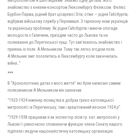
Митрополитом А.Шептицьким. Знаємо одну деталь: його
знайомство з князем-консортом Люксембургу Феліксом. Фелікс
Бурбон-Парма, рідний брат цісаревої Зіти, отже — рідня Габсбургів,
відбував військову службу у Перемишлі. З гарнізону знав українців
та українську проблему. Як рідня Габсбургів і маючи спогади
молодости з Галичини, приїздив часто до Львова та на
полювання до Перегінської пущі. Тут зав’язалось знайомство і
приязнь із полк. А.Мельником. Тому так легко згодом полк.
А.Мельник зміг поселитись в Люксембургу коли закінчилась
війна…”
***
В “Хронологічних датах з мого життя” які були написані самим
полковником А.Мельником він зазначав:
“1923-1924 інженер лісництва в добрах греко-католицької
митрополії і в Перегинську; там і арештований весною 1924 р”.
“1929-1938 працював я як інспектор лісів гр. кат. митрополії у
Львові І і рівночасно сповнюючи функцію члена Сенату нашого
підпілля і ведучи націоналістичну католицьку організацію