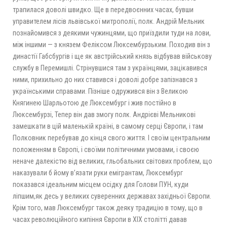
трапилася доволі швидко. Ще в передвоєнних часах, бувши
управителем лісів львівської митрополії, полк. Андрій Мельник
познайомився з деякими чужинцями, що приїздили туди на лови,
між іншими — з князем Феліксом Люксембурзьким. Походив він з
династії Габсбургів і ще як австрійський князь відбував військову
службу в Перемишлі. Стрінувшися там з українцями, зацікавився
ними, прихильно до них ставився і доволі добре запізнався з
українськими справами. Пізніше одружився він з Великою
Княгинею Шарльотою де Люксембург і жив постійно в
Люксембурзі, Тепер він дав змогу полк. Андрієві Мельникові
замешкати в цій маленькій країні, в самому серці Європи, і там
Полковник перебував до кінця свого життя. І своїм центральним
положенням в Європі, і своїми політичними умовами, і своєю
неначе далекістю від великих, гльобальних світових проблем, що
наказували б йому в’язати руки емігрантам, Люксембург
показався ідеальним місцем осідку для Голови ПУН, куди
ліпшим,як десь у великих суверенних державах західньої Європи.
Крім того, мав Люксембург також деяку традицію в тому, що в
часах революційного кипіння Європи в XIX столітті давав