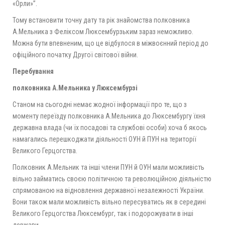
«Орли»”.
Тому встановити точну дату та рік знайомства полковника
А.Мельника з Феліксом Люксембурзьким зараз неможливо.
Можна бути впевненим, що це відбулося в міжвоєнний період до
офіційного початку Другої світової війни.
Перебування
полковника А.Мельника у Люксембурзі
Станом на сьогодні немає жодної інформації про те, що з
моменту переїзду полковника А.Мельника до Люксембургу їхня
державна влада (чи їх посадові та службові особи) хоча б якось
намагались перешкоджати діяльності ОУН й ПУН на території
Великого Герцогства.
Полковник А.Мельник та інші члени ПУН й ОУН мали можливість
вільно займатись своєю політичною та революційною діяльністю
спрямованою на відновлення державної незалежності України.
Вони також мали можливість вільно пересуватись як в середині
Великого Герцогства Люксембург, так і подорожувати в інші
держави.