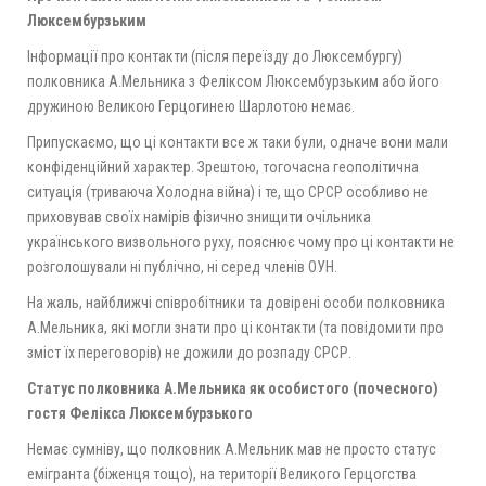
Люксембурзьким
Інформації про контакти (після переїзду до Люксембургу)
полковника А.Мельника з Феліксом Люксембурзьким або його
дружиною Великою Герцогинею Шарлотою немає.
Припускаємо, що ці контакти все ж таки були, одначе вони мали
конфіденційний характер. Зрештою, тогочасна геополітична
ситуація (триваюча Холодна війна) і те, що СРСР особливо не
приховував своїх намірів фізично знищити очільника
українського визвольного руху, пояснює чому про ці контакти не
розголошували ні публічно, ні серед членів ОУН.
На жаль, найближчі співробітники та довірені особи полковника
А.Мельника, які могли знати про ці контакти (та повідомити про
зміст їх переговорів) не дожили до розпаду СРСР.
Статус полковника А.Мельника як особистого (почесного)
гостя Фелікса Люксембурзького
Немає сумніву, що полковник А.Мельник мав не просто статус
емігранта (біженця тощо), на території Великого Герцогства