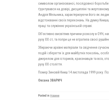
символом організованої, послідовної боротьби з
ґрунтувався на довірі, дисципліні та жертовному
Андрія Мельника, характеризуючи його як людину 
відстоюванні своїх переконань. На думку Книша,
праці та служінню українській справі.
Об’єктивно висвітлив причини розколу в ОУН, на
руху ХХ ст, та попри це не втратила своєї рушійн
Збираючи архівні матеріали та свідчення сучасн
подій і зберегти їх для майбутніх поколінь, осо
джерелом для істориків, краєзнавців та всіх, х
руху ХХ століття.
Помер Зиновій Книш 14 листопада 1999 року. Пох
Оксана ЗВАРИЧ
Posted in
Новини