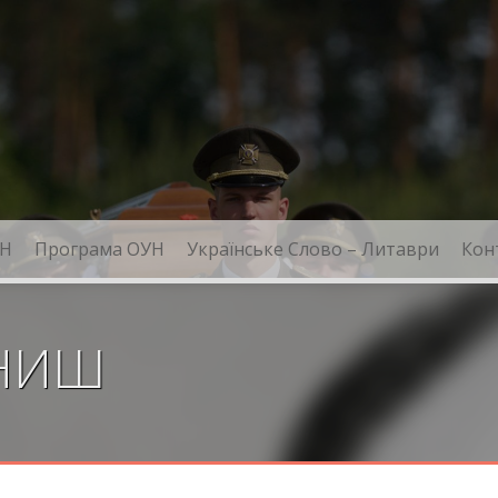
Н
Програма ОУН
Українське Слово – Литаври
Кон
КНИШ