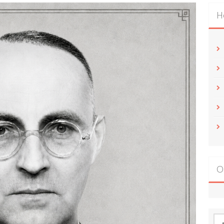
Н
О
По