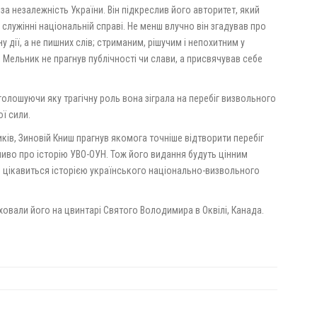
а незалежність України. Він підкреслив його авторитет, який
 служінні національній справі. Не менш влучно він згадував про
дії, а не пишних слів; стриманим, рішучим і непохитним у
 Мельник не прагнув публічності чи слави, а присвячував себе
голошуючи яку трагічну роль вона зіграла на перебіг визвольного
ої сили.
иків, Зиновій Книш прагнув якомога точніше відтворити перебіг
бливо про історію УВО-ОУН. Тож його видання будуть цінним
то цікавиться історією українського національно-визвольного
овали його на цвинтарі Святого Володимира в Оквілі, Канада.