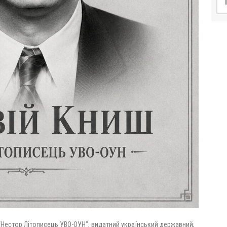
“Нестор Літописець УВО-ОУН”, видатний український державний,