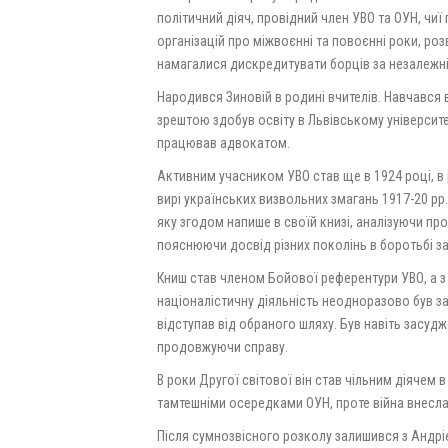
політичний діяч, провідний член УВО та ОУН, чи
організацій про міжвоєнні та повоєнні роки, роз
намагалися дискредитувати борців за незалежні
Народився Зиновій в родині вчителів. Навчався в 
зрештою здобув освіту в Львівському університе
працював адвокатом.
Активним учасником УВО став ще в 1924 році, в 
вирі українських визвольних змагань 1917-20 рр
яку згодом напише в своїй книзі, аналізуючи пр
пояснюючи досвід різних поколінь в боротьбі за
Книш став членом Бойової референтури УВО, а 
націоналістичну діяльність неодноразово був за
відступав від обраного шляху. Був навіть засудж
продовжуючи справу.
В роки Другої світової він став чільним діячем 
тамтешніми осередками ОУН, проте війна внесла
Після сумнозвісного розколу залишився з Андр