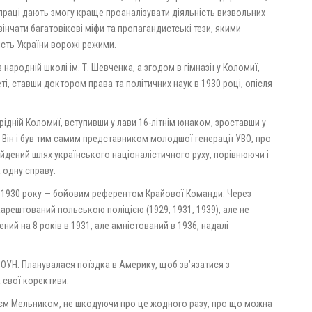
ї праці дають змогу краще проаналізувати діяльність визвольних
вінчати багатовікові міфи та пропагандистські тези, якими
сть України ворожі режими.
народній школі ім. Т. Шевченка, а згодом в гімназії у Коломиї,
ті, ставши доктором права та політичних наук в 1930 році, опісля
рідній Коломиї, вступивши у лави 16-літнім юнаком, зроставши у
. Він і був тим самим представником молодшої генерації УВО, про
ойдений шлях українського націоналістичного руху, порівнюючи і
 одну справу.
з 1930 року — бойовим референтом Крайової Команди. Через
арештований польською поліцією (1929, 1931, 1939), але не
ений на 8 років в 1931, але амністований в 1936, надалі
в ОУН. Планувалася поїздка в Америку, щоб зв’язатися з
 свої корективи.
ієм Мельником, не шкодуючи про це жодного разу, про що можна