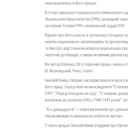
пересвідчитись в його працях.
В історії діяльності українського визвольного 
Українських Націоналістів (ПУН), провідний член
заступник Голови ПУН, генеральний суддя ОУН.
Відомо про його участь в організації похідних гр
землях національно-організаційну та просвітниц
та Австрії, відстоюючи інтереси українських пер
переїхав до Канади, ставши активним діячем укра
Він автор близько 50 історичних праць і низки 
Ю. Мохнацький, Ренс, Голіят.
Зиновій Книш створив і вкладав власні кошти у 
його праці. Серед яких можна виділити “Становл
ОУН”, “Перед походом на схід”, “З таємних докум
матеріали до розколу ОУН у 1940-1941 років” та і
“Б’є дванадцята” — книга матеріалів про діяльн
також вважають визначною роботою автора.
У своїх працях Зиновій Книш згадував про Євген