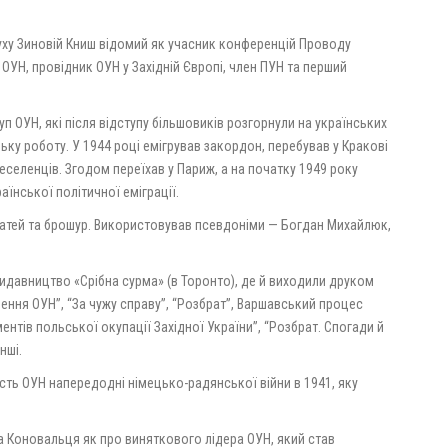
руху Зиновій Книш відомий як учасник конференцій Проводу
 ОУН, провідник ОУН у Західній Європі, член ПУН та перший
уп ОУН, які після відступу більшовиків розгорнули на українських
ьку роботу. У 1944 році емігрував закордон, перебував у Кракові
еселенців. Згодом переїхав у Париж, а на початку 1949 року
їнської політичної еміграції.
статей та брошур. Використовував псевдоніми — Богдан Михайлюк,
видавництво «Срібна сурма» (в Торонто), де й виходили друком
ення ОУН”, “За чужу справу”, “Розбрат”, Варшавський процес
ентів польської окупації Західної України”, “Розбрат. Спогади й
нші.
ість ОУН напередодні німецько-радянської війни в 1941, яку
а Коновальця як про виняткового лідера ОУН, який став