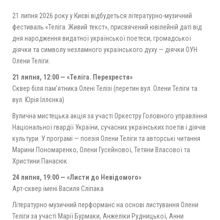
21 липня 2026 року у Києві відбудеться літературно-музичний
фестиваль «Теліга. Живий текст», присвячений ювілейній даті від
дня народження видатної української поетеси, громадської
діячки та символу незламного українського духу — діячки ОУН
Олени Теліги.
21 липня, 12:00 — «Теліга. Перехрестя»
Сквер біля пам’ятника Олені Телізі (перетин вул. Олени Теліги та
вул. Юрія Іллєнка)
Вулична мистецька акція за участі Оркестру Головного управління
Національної гвардії України, сучасних українських поетів і діячів
культури. У програмі — поезія Олени Теліги та авторські читання
Марини Пономаренко, Олени Гусейнової, Тетяни Власової та
Христини Панасюк.
24 липня, 19:00 — «Листи до Невідомого»
Арт-сквер імені Василя Сліпака
Літературно-музичний перформанс на основі листування Олени
Теліги за участі Марії Бурмаки, Анжеліки Рудницької, Анни