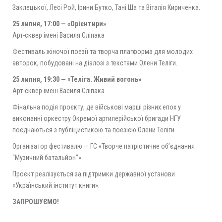
Заклецької, Лесі Рой, Ірини Бутко, Тані Ша та Віталія Кириченка.
25 липня, 17:00 — «Орієнтири»
Арт-сквер імені Василя Сліпака
Фестиваль жіночої поезії та творча платформа для молодих
авторок, побудовані на діалозі з текстами Олени Теліги.
25 липня, 19:30 — «Теліга. Живий вогонь»
Арт-сквер імені Василя Сліпака
Фінальна подія проєкту, де військові марші різних епох у
виконанні оркестру Окремої артилерійської бригади НГУ
поєднаються з публіцистикою та поезією Олени Теліги.
Організатор фестивалю — ГС «Творче патріотичне об’єднання
“Музичний батальйон”».
Проєкт реалізується за підтримки державної установи
«Український інститут книги».
ЗАПРОШУЄМО!