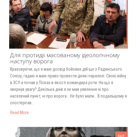
Для протидії масованому ідеологічному
наступу ворога
Враховуючи, що я маю досвід бойових дій ще з Радянського
Союзу, гадаю я маю право провести деякі паралелі. Свою війну
в ЗСУ я почав у Пісках в якості командира роти. На що я
звернув увагу? Декілька днів я не мав уявлення ні про
населений пункт, ні про ворога… Не було мапи… В подальшому я
спостерігав…
Read More
Кві 8