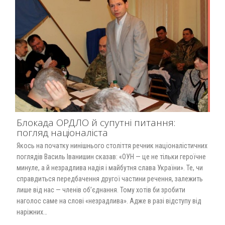
Блокада ОРДЛО й супутні питання:
погляд націоналіста
Якось на початку нинішнього століття речник націоналістичних
поглядів Василь Іванишин сказав: «ОУН — це не тільки героїчне
минуле, а й незрадлива надія і майбутня слава України». Те, чи
справдиться передбачення другої частини речення, залежить
лише від нас — членів об’єднання. Тому хотів би зробити
наголос саме на слові «незрадлива». Адже в разі відступу від
наріжних…