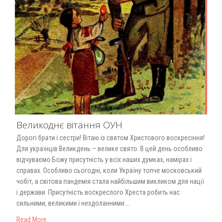
Великоднє вітання ОУН
Дорогі брати і сестри! Вітаю із святом Христового воскресіння!
Для українців Великдень – велике свято. В цей день особливо
відчуваємо Божу присутність у всіх наших думках, намірах і
справах. Особливо сьогодні, коли Україну топче московський
чобіт, а світова пандемія стала найбільшим викликом для нації
і держави. Присутність воскреслого Хреста робить нас
сильними, великими і нездоланними….
Read More