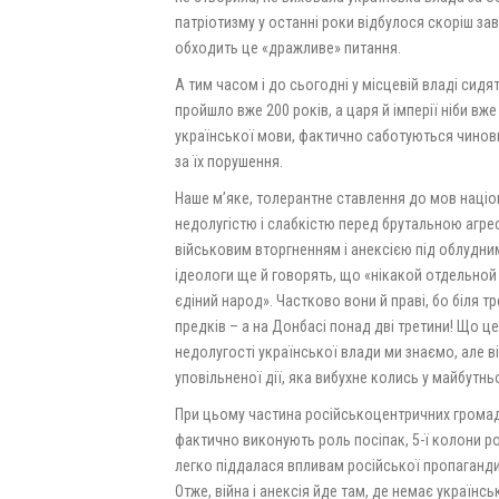
патріотизму у останні роки відбулося скоріш зав
обходить це «дражливе» питання.
А тим часом і до сьогодні у місцевій владі сидя
пройшло вже 200 років, а царя й імперії ніби вж
української мови, фактично саботуються чиновн
за їх порушення.
Наше м’яке, толерантне ставлення до мов націон
недолугістю і слабкістю перед брутальною агр
військовим вторгненням і анексією під облудни
ідеологи ще й говорять, що «нікакой отдельной н
єдіний народ». Частково вони й праві, бо біля 
предків – а на Донбасі понад дві третини! Що ц
недолугості української влади ми знаємо, але в
уповільненої дії, яка вибухне колись у майбутнь
При цьому частина російськоцентричних громадя
фактично виконують роль посіпак, 5-ї колони р
легко піддалася впливам російської пропаганди 
Отже, війна і анексія йде там, де немає українсь