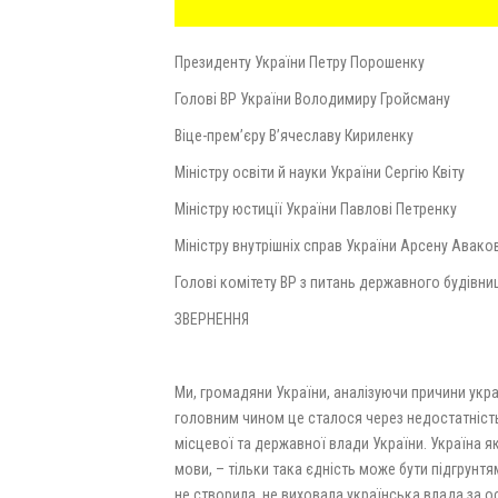
Президенту України Петру Порошенку
Голові ВР України Володимиру Гройсману
Віце-прем’єру В’ячеславу Кириленку
Міністру освіти й науки України Сергію Квіту
Міністру юстиції України Павлові Петренку
Міністру внутрішніх справ України Арсену Авако
Голові комітету ВР з питань державного будівни
ЗВЕРНЕННЯ
Ми, громадяни України, аналізуючи причини укра
головним чином це сталося через недостатність
місцевої та державної влади України. Україна як
мови, – тільки така єдність може бути підгрунтям
не створила, не виховала українська влада за о