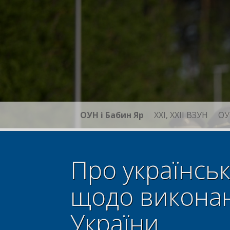
Skip
to
content
ОУН і Бабин Яр
XXI, ХХІІ ВЗУН
ОУ
Про українськ
щодо виконан
України