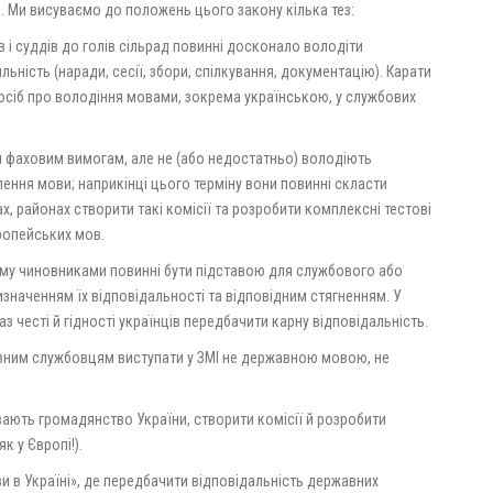
. Ми висуваємо до положень цього закону кілька тез:
тів і суддів до голів сільрад повинні досконало володіти
ність (наради, сесії, збори, спілкування, документацію). Карати
 осіб про володіння мовами, зокрема українською, у службових
м фаховим вимогам, але не (або недостатньо) володіють
ення мови; наприкінці цього терміну вони повинні скласти
ах, районах створити такі комісії та розробити комплексні тестові
ропейських мов.
му чиновниками повинні бути підставою для службового або
изначенням їх відповідальності та відповідним стягненням. У
 честі й гідності українців передбачити карну відповідальність.
авним службовцям виступати у ЗМІ не державною мовою, не
вають громадянство України, створити комісії й розробити
к у Європі!).
ви в Україні», де передбачити відповідальність державних