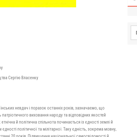
По
ву
цтва Сергію Власенку
їнських невдач і поразок останніх років, зазначаємо, що
 патріотичного виховання народу та відповідних якостей
 етнічна й політична спільнота починається із єдності землі й
 єдності політичної та мілітарної. Таку єдність, зокрема мовну,
станні 20 років. Підвищення національної самосвідомості й