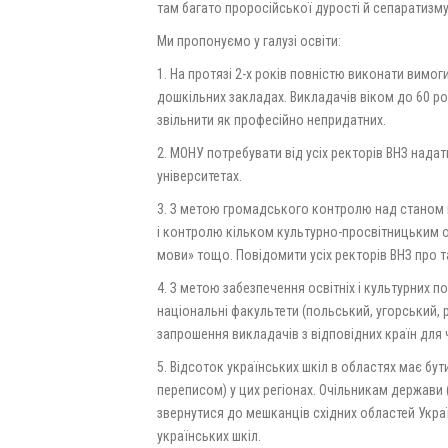
там багато проросійської дурості й сепаратизму. 
Ми пропонуємо у галузі освіти:
1. На протязі 2-х років повністю виконати вимоги
дошкільних закладах. Викладачів віком до 60 рок
звільнити як професійно непридатних.
2. МОНУ потребувати від усіх ректорів ВНЗ над
університетах.
3. З метою громадського контролю над станом 
і контролю кільком культурно-просвітницьким об
мови» тощо. Повідомити усіх ректорів ВНЗ про т
4. З метою забезпечення освітніх і культурних 
національні факультети (польський, угорський, 
запрошення викладачів з відповідних країн дл
5. Відсоток українських шкіл в областях має бу
переписом) у цих регіонах. Очільникам держави (п
звернутися до мешканців східних областей Укр
українських шкіл.