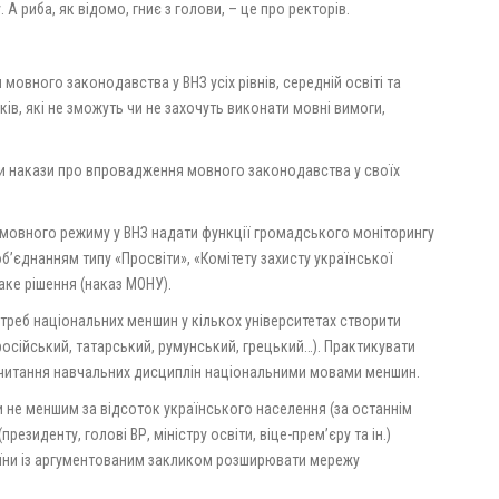
А риба, як відомо, гниє з голови, – це про ректорів.
 мовного законодавства у ВНЗ усіх рівнів, середній освіті та
ів, які не зможуть чи не захочуть виконати мовні вимоги,
ати накази про впровадження мовного законодавства у своїх
мовного режиму у ВНЗ надати функції громадського моніторингу
’єднанням типу «Просвіти», «Комітету захисту української
аке рішення (наказ МОНУ).
потреб національних меншин у кількох університетах створити
російський, татарський, румунський, грецький…). Практикувати
я читання навчальних дисциплін національними мовами меншин.
ти не меншим за відсоток українського населення (за останнім
резиденту, голові ВР, міністру освіти, віце-прем’єру та ін.)
аїни із аргументованим закликом розширювати мережу