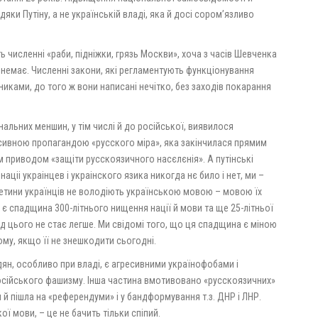
дяки Путіну, а не українській владі, яка й досі сором’язливо
ть численні «раби, підніжки, грязь Москви», хоча з часів Шевченка
е немає. Численні закони, які регламентують функціонування
иками, до того ж вони написані нечітко, без заходів покарання
альних меншин, у тім числі й до російської, виявилося
есивною пропагандою «русского міра», яка закінчилася прямим
м приводом «защіти русскоязичного насєлєнія». А путінські
аціі украінцев і украінского язика никогда нє било і нет, ми –
третини українців не володіють українською мовою – мовою їх
е є спадщина 300-літнього нищення нації й мови та ще 25-літньої
ід цього не стає легше. Ми свідомі того, що ця спадщина є міною
ому, якщо її не знешкодити сьогодні.
н, особливо при владі, є агресивними українофобами і
осійського фашизму. Інша частина вмотивовано «русскоязичних»
й пішла на «референдуми» і у бандформування т.з. ДНР і ЛНР.
кої мови, – це не бачить тільки спіпий.