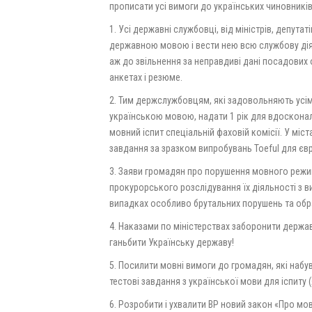
прописати усі вимоги до українських чиновників
1. Усі державні службовці, від міністрів, депута
державною мовою і вести нею всю службову діяль
аж до звільнення за неправдиві дані посадових
анкетах і резюме.
2. Тим держслужбовцям, які задовольняють усі
українською мовою, надати 1 рік для вдосконал
мовний іспит спеціальній фаховій комісії. У міст
завдання за зразком випробувань Toeful для єв
3. Заяви громадян про порушення мовного режи
прокурорського розслідування їх діяльності з в
випадках особливо брутальних порушень та образ
4. Наказами по міністерствах заборонити держ
ганьбити Українську державу!
5. Посилити мовні вимоги до громадян, які набу
тестові завдання з української мови для іспиту (я
6. Розробити і ухвалити ВР новий закон «Про мо