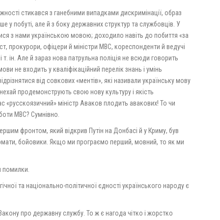
лежності стикався з ганебними випадками дискримінації, образ
ше у побуті, але й з боку державних структур та службовців. У
тися з нами українською мовою; доходило навіть до побиття «за
т, прокурори, офіцери й міністри МВС, кореспонденти й ведучі
т. ін. Але й зараз нова патрульна поліція не всюди говорить
ви не входить у кваліфікаційний перелік знань і умінь
ідрізнятися від совкових «ментів», які називали українську мову
 нехай продемонструють свою нову культуру і якість
с «русскоязичний» міністр Аваков плодить авакових! То чи
боти МВС? Сумнівно.
ршим фронтом, який відкрив Путін на Донбасі й у Криму, був
армати, бойовики. Якщо ми програємо перший, мовний, то як ми
 помилки.
ічної та національно-політичної єдності українського народу є
Закону про державну службу. То ж є нагода чітко і жорстко