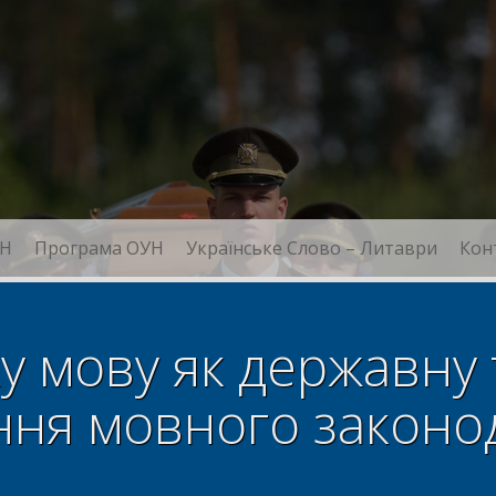
Н
Програма ОУН
Українське Слово – Литаври
Кон
у мову як державну 
ня мовного законо