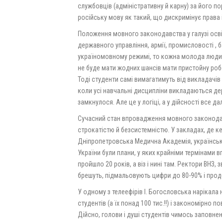
службовців (адміністративну й карну) за його по
російську мову як такий, що дискримінує права
Положення мовного законодавства у галузі освіт
державного управління, армії, промисловості , б
україномовному режимі, то кожна молода люди
не буде мати жодних шансів мати пристойну робот
Тоді студенти самі вимагатимуть від викладачів ,
коли усі навчальні дисципліни викладаються д
замкнулося. Але це у логіці, а у дійсності все да
Сучасний стан впровадження мовного законодавс
строкатістю й безсистемністю. У закладах, де ке
Дніпропетровська Медична Академія, українськог
України були плани, у яких крайніми термінами 
пройшло 20 років, а віз і нині там. Ректори ВНЗ
брешуть, підмальовують цифри до 80-90% і продо
У одному з телеефірів І. Богословська нарікала
студентів (а їх понад 100 тис.!!) і закономірно 
Дійсно, голови і душі студентів чимось заповнені