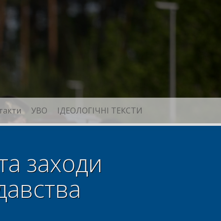
такти
УВО
ІДЕОЛОГІЧНІ ТЕКСТИ
та заходи
давства