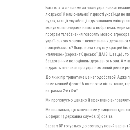
Багато хто з нас вже за часів української неза
людської й національної гідності українця не ли
судах, міліції службовці відмовлялися спілкува
мову» міліціонерами нашого побратима; мери міс
програм телебачення говорять мовою агресора і 
українською мовою – невже знання державної мо
поліцейського? Якщо вони хочуть у кращий бік в
«телячою» (сержант Одеської ДАІ В. Швець) , то
бездоганним володінням державної мови. А у на
віддасть він наказ про україномовний режим ро
До яких пір триватиме це неподобство?! Адже пе
саме мовний фронт! А вже потім пішли танки, г
виграємо 2-й і 3-й?
Ми пропонуємо швидко й ефективно виправляти
Ми вважаємо, що ключовими у зміцненні ідеолог
2 сфери: 1) державна служба; 2) освіта.
Зараз у ВР готується до розгляду новий варіант 