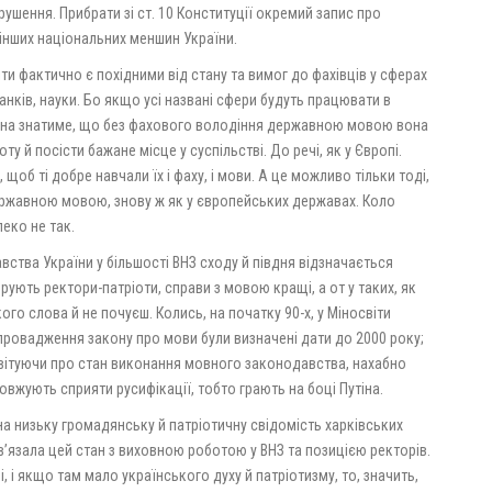
рушення. Прибрати зі ст. 10 Конституції окремий запис про
 інших національних меншин України.
и фактично є похідними від стану та вимог до фахівців у сферах
анків, науки. Бо якщо усі названі сфери будуть працювати в
на знатиме, що без фахового володіння державною мовою вона
у й посісти бажане місце у суспільстві. До речі, як у Європі.
 щоб ті добре навчали їх і фаху, і мови. А це можливо тільки тоді,
ержавною мовою, знову ж як у європейських державах. Коло
леко не так.
тва України у більшості ВНЗ сходу й півдня відзначається
рують ректори-патріоти, справи з мовою кращі, а от у таких, як
о слова й не почуєш. Колись, на початку 90-х, у Міносвіти
впровадження закону про мови були визначені дати до 2000 року;
, звітуючи про стан виконання мовного законодавства, нахабно
вжують сприяти русифікації, тобто грають на боці Путіна.
 на низьку громадянську й патріотичну свідомість харківських
пов’язала цей стан з виховною роботою у ВНЗ та позицією ректорів.
, і якщо там мало українського духу й патріотизму, то, значить,