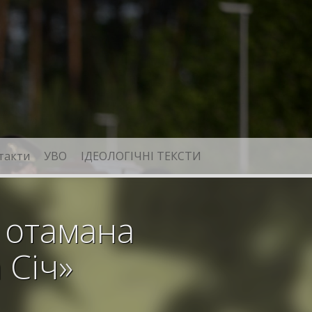
такти
УВО
ІДЕОЛОГІЧНІ ТЕКСТИ
А отамана
 Січ»