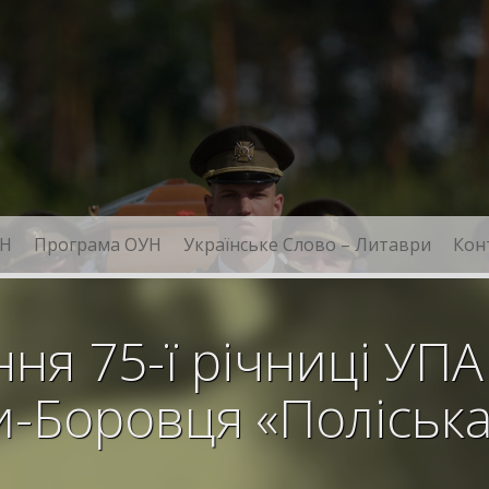
Н
Програма ОУН
Українське Слово – Литаври
Кон
ня 75-ї річниці УП
и-Боровця «Поліська