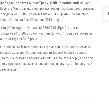
«Свобода», депутат міської ради Юрій Ковалінський
ініціює
Кабінету Міністрів України про включення до «цільової програми
По
олоді на 2016-2020 роки» відзначення 75-річниці Української
ьби) «Поліська Січ» 21 серпня 2015 року.
о Указу Президента України № 580/2015 «Про Стратегію
олоді на 2016-2020 роки», частина 2, пункт 1, цільова програма
ни до 31 грудня 2015 року.
і не знає більшість українських громадян. А тим часом саме з
їнської Держави. Задля цієї справи Тарас Бульба-Боровець
, вартий окремого і шанованого місця в пантеоні борців за волю
які поки що, на жаль, лишаються або напівзабутими, або забутими
овалінський.