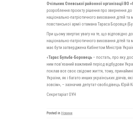
Очільник Олевської районної організації ВО 
розроблення проєкту рішення про звернення до 
національно-патріотичного виховання дітей та м
повстанської армії отамана Тараса Боровця (Бул
При цьому звертає увагу на те, що відповідно д
національно-патріотичного виховання дітей та м
має бути затверджена Кабінетом Міністрів Украї
«
Тарас Бульба-Боровець
– постать, про яку дос
ним пов’язаний важливий період відбудови Укра
поклав все своє свідоме життя, тому, принаймні
України, як і багато инших українських діячів, 
зовсім», – зазначив депутат-свободівець Юрій К
Секретаріат ОУН
Posted in
Новини