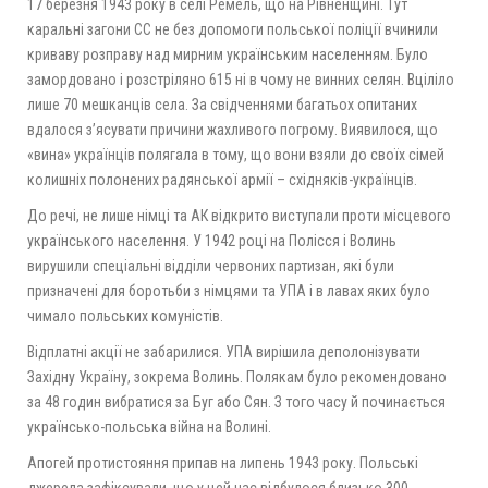
17 березня 1943 року в селі Ремель, що на Рівненщині. Тут
каральні загони СС не без допомоги польської поліції вчинили
криваву розправу над мирним українським населенням. Було
замордовано і розстріляно 615 ні в чому не винних селян. Вціліло
лише 70 мешканців села. За свідченнями багатьох опитаних
вдалося з’ясувати причини жахливого погрому. Виявилося, що
«вина» українців полягала в тому, що вони взяли до своїх сімей
колишніх полонених радянської армії – східняків-українців.
До речі, не лише німці та АК відкрито виступали проти місцевого
українського населення. У 1942 році на Полісся і Волинь
вирушили спеціальні відділи червоних партизан, які були
призначені для боротьби з німцями та УПА і в лавах яких було
чимало польських комуністів.
Відплатні акції не забарилися. УПА вирішила деполонізувати
Західну Україну, зокрема Волинь. Полякам було рекомендовано
за 48 годин вибратися за Буг або Сян. З того часу й починається
українсько-польська війна на Волині.
Апогей протистояння припав на липень 1943 року. Польські