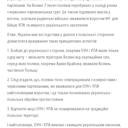
партизанів. На Волині 7 тисяч поляків перебувало у складі різних
«червоних» партизанських груп. Це також підливало масла у
вогонь, оскільки радянські війська і вважалися ворогом №1 для
бійців УПА та мирного українського населення.
Отже, Україна має всі підстави у діалозі з польської стороною
домагатися врахування таких принципових аспектів:
1. Бойові дії української сторони, зокрема ОУН і УПА мали тільки
одну мету – звільнити територію Волині від окупаційних сил,
серед яких поляки, зокрема Армія Крайова, вважали Волинь
частиною Польщі.
2. Слід згадати, що, поляки тісно співпрацювали з комуністами і
червоними партизанами, які вважалися для ОУН і УПА
найголовнішим ворогом, і це тільки посилювало українсько-
польське збройне протистояння.
3. Відплатні акції ОУН і УПА не поширювалися на традиційні
польські території.
І найголовніше, ОУН і УПА визнані і захищені українським законом,