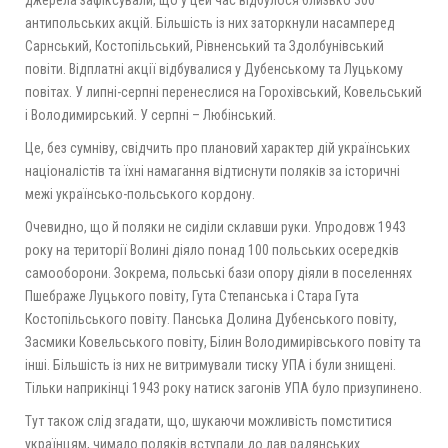
джерела зафіксували, що у цей час відбулося близько 300
антипольських акцій. Більшість із них заторкнули насамперед
Сарнський, Костопільський, Рівненський та Здолбунівський
повіти. Відплатні акції відбувалися у Дубенському та Луцькому
повітах. У липні-серпні перенеслися на Горохівський, Ковельський
і Володимирський. У серпні – Любінський.
Це, без сумніву, свідчить про плановий характер дій українських
націоналістів та їхні намагання відтиснути поляків за історичні
межі українсько-польського кордону.
Очевидно, що й поляки не сиділи склавши руки. Упродовж 1943
року на території Волині діяло понад 100 польських осередків
самооборони. Зокрема, польські бази опору діяли в поселеннях
Пшебраже Луцького повіту, Гута Степанська і Стара Гута
Костопільського повіту. Панська Долина Дубенського повіту,
Засмики Ковельського повіту, Білин Володимирівського повіту та
інші. Більшість із них не витримували тиску УПА і були знищені.
Тільки наприкінці 1943 року натиск загонів УПА було призупинено.
Тут також слід згадати, що, шукаючи можливість помститися
українцям, чимало поляків вступали до лав радянських