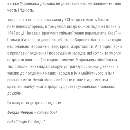
а отже Українська держава не дозволить нікому паплюжити їхню
честь і гідність.
Українсько-польські взаємини у ХХІ сторіччі мають багато
позитивних сторінок, в тому числі щодо оцінок подій на Волині у
1943 році. Нагадаю фрагмент спільної заяви парламентів України і
Польщі п’ятирічної давності: «В історії Європи є багато прикладів
національної ворожнечі, війн, крові, жорстокості. Але одночасно
є приклади поєднання і порозуміння народів, які хотіли та змогли
подолати навіть найскладніше минуле. Моральним обов’язком
тих, совість яких і надалі зворушує трагедія 60-річної давнини, є
заклик до поєднання наших народів в ім’я майбутнього, в ім’я
спільної мети. Нехай вміння вибачити стане фундаментом
кращого майбутнього, добросусідства і українсько-польської
дружби».
Як кажуть: ні додати, ні відняти.
Богдан Червак
– голова ОУН
сайт “Радіо Свобода”