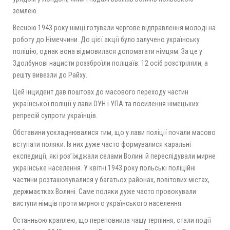
землею.
Весною 1943 року німці готували чергове відправлення молоді на
роботу до Німеччини. До цієї акції було залучено українську
поліцію, однак вона відмовилася допомагати німцям. За це у
Здолбунові нацисти роззброїли поліцаїв: 12 осіб розстріляли, а
решту вивезли до Райху.
Цей інцидент дав поштовх до масового переходу частин
української поліції у лави ОУН і УПА та посилення німецьких
репресій супроти українців.
Обставини ускладнювалися тим, що у лави поліції почали масово
вступати поляки. Із них дуже часто формувалися каральні
експедиції, які роз’їжджали селами Волині й переслідували мирне
українське населення. У квітні 1943 року польські поліційні
частини розташовувалися у багатьох районах, повітових містах,
держмаєтках Волині. Саме поляки дуже часто провокували
виступи німців проти мирного українського населення.
Останньою краплею, що переповнила чашу терпіння, стали події