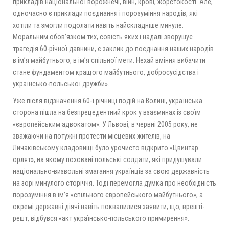
прикладів національної ворожнечі, війн, крові, жорстокості. Але,
одночасно є приклади поєднання і порозуміння народів, які
хотіли та змогли подолати навіть найскладніше минуле.
Моральним обов’язком тих, совість яких і надалі зворушує
трагедія 60-річної давнини, є заклик до поєднання наших народів
в ім’я майбутнього, в ім’я спільної мети. Нехай вміння вибачити
стане фундаментом кращого майбутнього, добросусідства і
українсько-польської дружби».
Уже після відзначення 60-ї річниці подій на Волині, українська
сторона пішла на безпрецедентний крок у взаєминах із своїм
«європейським адвокатом». У Львові, в червні 2005 року, не
зважаючи на потужні протести місцевих жителів, на
Личаківському кладовищі було урочисто відкрито «Цвинтар
орлят», на якому поховані польські солдати, які придушували
національно-визвольні змагання українців за свою державність
на зорі минулого сторіччя. Тоді перемогла думка про необхідність
порозуміння в ім’я «спільного європейського майбутнього», а
окремі державні діячі навіть поквапилися заявити, що, врешті-
решт, відбувся «акт українсько-польського примирення».