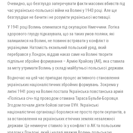
Очевидно, що безглуздо заперечувати факти масових вбивств під
час українсько-польської війни на Волині у 1943 році. Але ще
безглуздіше не бачити і не розуміти української мотивації.
У 1941 році Волинь опинилася під окупацією Німеччини. Логіка
здорового глузду підказувала, що за таких умов поляки, які
залишилися на Волині, не повинні встрявати у конфлікт із
українцями. Натомість екзильний польський уряд, який
перебрався у Лондон, віддав наказ саме на Волині творити
підпільне збройне формування – Армію Крайову (АК), яка ставила
за мету утримати Волинь у складі майбутньої польської держави.
Водночас на цей час припадає процес активного становлення
українських націоналістичних збройних формувань. Зокрема у
липні 1941 року на Волині постала Українська повстанська армія
«Поліська січ» під проводом отамана Тараса Бульби-Боровця.
Згодом почали діяти бойові загони ОУН. Українські
націоналістичні організації боролися не просто проти окупантів, а
за встановлення на українських етнічних землях незалежної
держави. Це неминуче ставило їх у конфлікт із АК та польським
урядом у Лондоні, який і надалі вважав Волинь польською