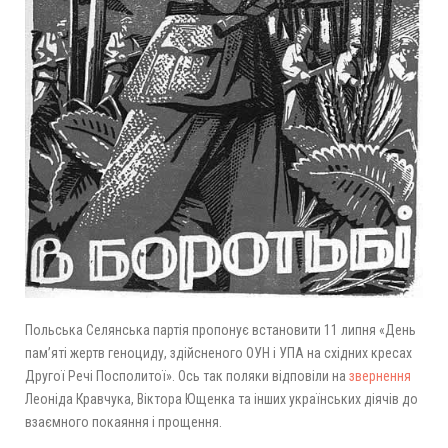
Польська Селянська партія пропонує встановити 11 липня «День
пам’яті жертв геноциду, здійсненого ОУН і УПА на східних кресах
Другої Речі Посполитої». Ось так поляки відповіли на
звернення
Леоніда Кравчука, Віктора Ющенка та інших українських діячів до
взаємного покаяння і прощення.