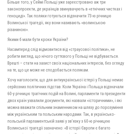
Більше того, у Сеймі Польщі уже зареєстровано аж три
законопроекти, де українців звинувачують в «етнічних чистках і
геноциді». Так поляки готуються відзначити 73-ю річницю
Волинської трагедії, яку вони називають «волинською
різаниною».
Якими б мали бути кроки України?
Насамперед слід відмовитися від «страусової політики», не
робити вигляд, що нічого суттєвого у Польщі не відбувається.
Врешті – стати на захист своїх національних інтересів, без огляду
на те, що це може не сподобається полякам.
Хочу наголосити, що для антиукраїнської істерії у Польщі немає
серйозних політичних підстав. Коли Україна і Польща відзначали
60-у річницю трагічних подій на Волині, парламенти та президенти
двох країн ухвалили документи, які назвали «історичними», і які
можна вважати спільним знаменником на шляху до порозуміння
між українським та польським народами. Так, в українсько-
польській парламентській заяві у зв’язку з 60-ю річницею
Волинської трагедії зазначено: «В історії Європи є багато