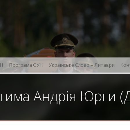
Н
Програма ОУН
Українське Слово – Литаври
Кон
атима Андрія Юрги (