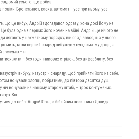
в свідомий усього, що робив.
 повіки. Бронежилет, каска, автомат – усе при ньому, усе
те, що це вибух, Андрій здогадався одразу, хоча досі йому не
Це була одна з перших його ночей на війні. Андрій ще нічого не
ряди лягають у шахматному порядку; він сподівався, що у нього
 цю мить, коли перший снаряд вибухнув у сусідському дворі, а
 зрозумів – ні.
итися жити – без годинникових стрілок, без циферблату, без
м назустріч вибуху, назустріч снаряду, щоб прийняти його на себе,
отом ночували хлопці, побратими, до півтора десятка душ.
 ту ніч ночували на нашому старому штабі, – троє контужених,
гинув. Він.
нутися до неба. Андрій Юрга, з біблійним позивним «Давид».