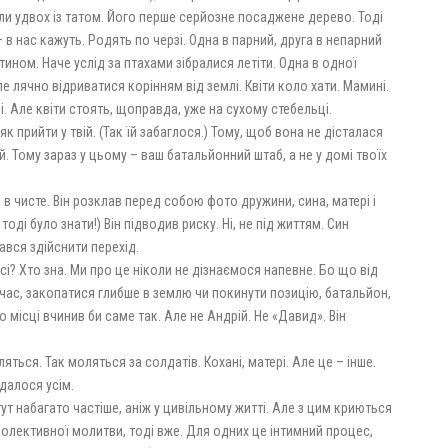
или удвох із татом. Його перше серйозне посаджене дерево. Тоді
 – в нас кажуть. Родять по черзі. Одна в парний, друга в непарний
 тином. Наче услід за птахами зібралися летіти. Одна в одної
 лячно відриватися корінням від землі. Квіти коло хати. Мамині.
і. Але квіти стоять, щоправда, уже на сухому стебельці.
к прийти у твій. (Так їй забаглося.) Тому, щоб вона не дісталася
й. Тому зараз у цьому – ваш батальйонний штаб, а не у домі твоїх
в чисте. Він розклав перед собою фото дружини, сина, матері і
оді було знати!) Він підводив риску. Ні, не під життям. Син
ався здійснити перехід.
і? Хто зна. Ми про це ніколи не дізнаємося напевне. Бо що від
час, закопатися глибше в землю чи покинути позицію, батальйон,
о місці вчинив би саме так. Але не Андрій. Не «Давид». Він
ться. Так моляться за солдатів. Кохані, матері. Але це – інше.
здалося усім.
 тут набагато частіше, аніж у цивільному житті. Але з цим криються
 колективної молитви, тоді вже. Для одних це інтимний процес,