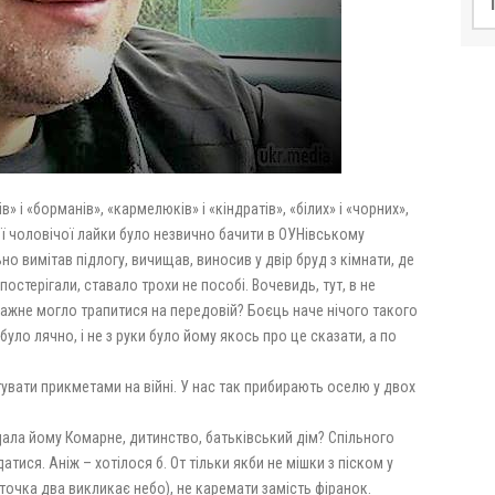
» і «борманів», «кармелюків» і «кіндратів», «білих» і «чорних»,
бої чоловічої лайки було незвично бачити в ОУНівському
ьно вимітав підлогу, вичищав, виносив у двір бруд з кімнати, де
остерігали, ставало трохи не пособі. Вочевидь, тут, в не
ажне могло трапитися на передовій? Боєць наче нічого такого
було лячно, і не з руки було йому якось про це сказати, а по
увати прикметами на війні. У нас так прибирають оселю у двох
дала йому Комарне, дитинство, батьківський дім? Спільного
тися. Аніж – хотілося б. От тільки якби не мішки з піском у
 (точка два викликає небо), не каремати замість фіранок.