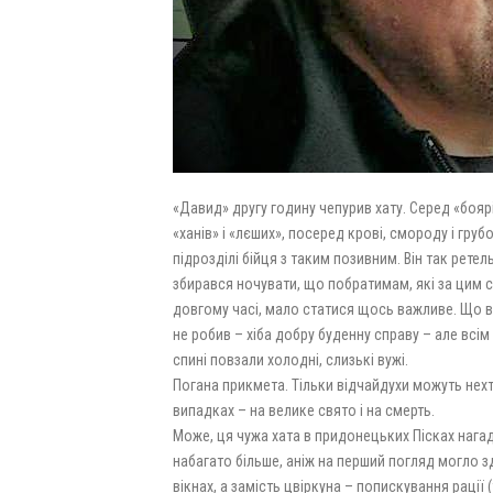
«Давид» другу годину чепурив хату. Серед «боярів
«ханів» і «лєших», посеред крові, смороду і гру
підрозділі бійця з таким позивним. Він так ретел
збирався ночувати, що побратимам, які за цим сп
довгому часі, мало статися щось важливе. Що в
не робив – хіба добру буденну справу – але всім 
спині повзали холодні, слизькі вужі.
Погана прикмета. Тільки відчайдухи можуть нехт
випадках – на велике свято і на смерть.
Може, ця чужа хата в придонецьких Пісках нага
набагато більше, аніж на перший погляд могло зда
вікнах, а замість цвіркуна – попискування рації