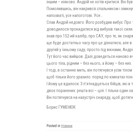
іншим – ніяково. Андрій не хотів критися. Він бу
Помолившись, він накрився спальником і зімкнув
напохваті, усе напоготові. Усе…
Спав Андрій недовго. Його розбудив вибух. Про 
доводилося прокидатися від вибухів такої сили. 
знав про 152-ий калібр, про САУ, про те, як сна
ще буде достатньо часу про це дізнатися, але в
другий у їхньому саду, просто під вікнами, Андрій
Тут його час вийшов. Далі доведеться наново вч
цього тіла, рідним – без нього, а йому – без них.
І тоді, в останню мить, він потягнувся усім тіло
щоб тільки його уразило: поряд по кімнатах пок
І йому це вдалося. З п’ятнадцятьох бійців, які в
двоє поранених: решта всі – цілі. І тільки один за
Він потягнувся на назустріч снаряду, щоб дотяг
Борис ГУМЕНЮК
Posted in
Новини