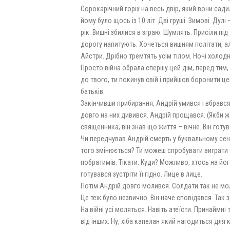
Сорокарічний горіх на весь двір, який вони сад
йому було щось із 10 літ. Дві груші. Зимові. Дулі
рік. Вишні збилися в зграю. Шумлять. Присіли під
дорогу напитують. Хочеться вишням політати, але
Айстри. Дрібно тремтять усім тілом. Ночі холодн
Просто війна обрала спершу цей дім, перед тим, я
до твого, ти покинув свій і прийшов боронити це
батьків.
Закінчивши прибирання, Андрій умився і вбрався 
довго на них дивився. Андрій прощався. (Якби ж т
священника, він знав що життя – вічне. Він готув
Чи передчував Андрій смерть у буквальному сенс
того змінюється? Ти можеш спробувати виграти 
побратимів. Тікати. Куди? Можливо, хтось на йог
готувався зустріти її гідно. Лице в лице.
Потім Андрій довго молився. Солдати так не моля
Це теж було незвично. Він наче сповідався. Так 
На війні усі моляться. Навіть атеїсти. Принаймні
від інших. Ну, хіба капелан який нагодиться для