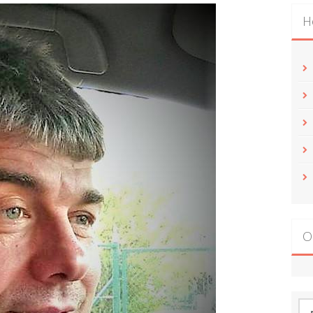
Н
О
По