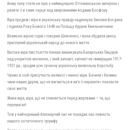
йому силу стати на прю з найміцнішою Оттоманською імперією і
разити її в саме серце над звированими водами Босфору.
Віра предків і віра в українську правду надихнула Зиновія-Богдана
і підняла Року Божого 1648 на Польщу буруни Хмельниччини.
Великою вірою горів і говорив Шевченко, і вона збудила увесь
приспаний український народ до нового життя.
Висока віра півстоліття пізніше вишикувала Базарських Лицарів
над розритою могилою, і їхній заповіт, заповіт не¬вмирущих 1917-
1921 рр., зродив усю сучасну українську визвольну боротьбу.
Чуємо в собі присутність великої і чинної віри. Бачили і бачимо
чини наших друзів, що не вагаються в ім’я її наразити і покласти
своє життя.
Жива віра, віра, що не спиняється перед жертвами – та, що
перемагає!
Тож у найчорніший блюзнірчий час не покидає нас певність
нашого остаточного тріумфу.