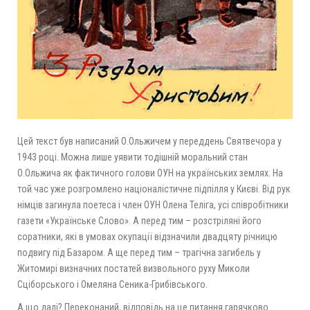
Цей текст був написаний О.Ольжичем у переддень Святвечора у
1943 році. Можна лише уявити тодішній моральний стан
О.Ольжича як фактичного голови ОУН на українських землях. На
той час уже розгромлено націоналістичне підпілля у Києві. Від рук
німців загинула поетеса і член ОУН Олена Теліга, усі співробітники
газети «Українське Слово». А перед тим – розстріляні його
соратники, які в умовах окупації відзначили двадцяту річницю
подвигу під Базаром. А ще перед тим – трагічна загибель у
Житомирі визначних постатей визвольного руху Миколи
Сціборського і Омеляна Сеника-Грибівського.
А що далі? Переконаний, відповідь на це питання гарячково