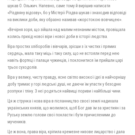
шукав О. Ольжич. Напевно, саме тому й вирішив написати
«Різдвяну відозву», бо у Містерії Різдва шукав і знаходив відповіді
на виклики доби, яку образно називав «жорстокою вовчицею».
«Вечірня зоря, що зійшла над малим незнаним містом, провіщала
колись прихід нової віри і нової доби в історії людства.
Віра простих хліборобів і вівчарів, зрісши з їх чистих і прямих
сердець, мала таку міць і таку силу, що не встояли перед нею
навіть фортеці і палаци чужинців, і поклонитися їм прийшли царі
трьох суходолів.
Віра у велику, чисту правду, ясне світло високої ідеї в найчорнішу
добу тримає у горі людські душі, не даючи їм упасти у безодню
розпуки і тліну. З неї родяться найвищі пориви і найбільші чини.
Ця ж струнка і нова віра в післанництво своєї землі надихала
українських князів, що молилися, щоб Бог дав їм за християн і за
Руську землю голови свої покласти і бути причисленими до
мучеників.
Це ж вона, права віра, кріпила кремезне низове лицарство і дала