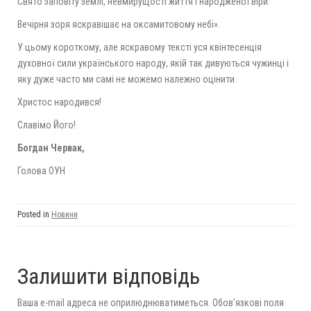
Свято заповіту землі, невмирущості життя і народженої віри.
Вечірня зоря яскравішає на оксамитовому небі».
У цьому короткому, але яскравому тексті уся квінтесенція
духовної сили українського народу, якій так дивуються чужинці і
яку дуже часто ми самі не можемо належно оцінити.
Христос народився!
Славімо Його!
Богдан Червак,
Голова ОУН
Posted in
Новини
Залишити відповідь
Ваша e-mail адреса не оприлюднюватиметься.
Обов’язкові поля