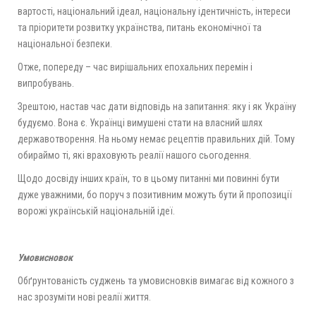
вартості, національний ідеал, національну ідентичність, інтереси
та пріоритети розвитку українства, питань економічної та
національної безпеки.
Отже, попереду – час вирішальних епохальних перемін і
випробувань.
Зрештою, настав час дати відповідь на запитання: яку і як Україну
будуємо. Вона є. Українці вимушені стати на власний шлях
державотворення. На ньому немає рецептів правильних дій. Тому
обираймо ті, які враховують реалії нашого сьогодення.
Щодо досвіду інших країн, то в цьому питанні ми повинні бути
дуже уважними, бо поруч з позитивним можуть бути й пропозиції
ворожі українській національній ідеї.
Умовисновок
Обґрунтованість суджень та умовисновків вимагає від кожного з
нас зрозуміти нові реалії життя.