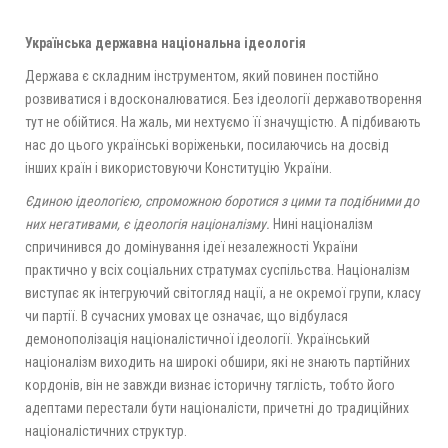
Українська державна національна ідеологія
Держава є складним інструментом, який повинен постійно
розвиватися і вдосконалюватися. Без ідеології державотворення
тут не обійтися. На жаль, ми нехтуємо її значущістю. А підбивають
нас до цього українські воріженьки, посилаючись на досвід
інших країн і використовуючи Конституцію України.
Єдиною ідеологією, спроможною боротися з цими та подібними до
них негативами, є ідеологія націоналізму.
Нині націоналізм
спричинився до домінування ідеї незалежності України
практично у всіх соціальних стратумах суспільства. Націоналізм
виступає як інтегруючий світогляд нації, а не окремої групи, класу
чи партії. В сучасних умовах це означає, що відбулася
демонополізація націоналістичної ідеології. Український
націоналізм виходить на широкі обшири, які не знають партійних
кордонів, він не завжди визнає історичну тяглість, тобто його
адептами перестали бути націоналісти, причетні до традиційних
націоналістичних структур.