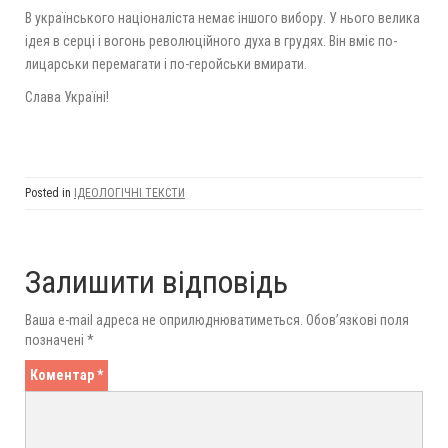
В українського націоналіста немає іншого вибору. У нього велика
ідея в серці і вогонь революційного духа в грудях. Він вміє по-
лицарськи перемагати і по-геройськи вмирати.
Слава Україні!
Posted in
ІДЕОЛОГІЧНІ ТЕКСТИ
Залишити відповідь
Ваша e-mail адреса не оприлюднюватиметься.
Обов’язкові поля
позначені
*
Коментар
*