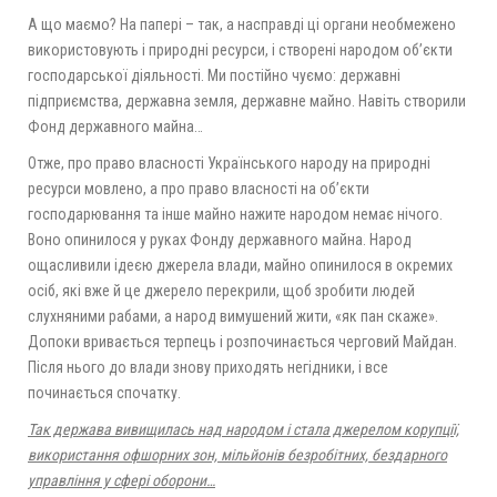
А що маємо? На папері – так, а насправді ці органи необмежено
використовують і природні ресурси, і створені народом об’єкти
господарської діяльності. Ми постійно чуємо: державні
підприємства, державна земля, державне майно. Навіть створили
Фонд державного майна…
Отже, про право власності Українського народу на природні
ресурси мовлено, а про право власності на об’єкти
господарювання та інше майно нажите народом немає нічого.
Воно опинилося у руках Фонду державного майна. Народ
ощасливили ідеєю джерела влади, майно опинилося в окремих
осіб, які вже й це джерело перекрили, щоб зробити людей
слухняними рабами, а народ вимушений жити, «як пан скаже».
Допоки вривається терпець і розпочинається черговий Майдан.
Після нього до влади знову приходять негідники, і все
починається спочатку.
Так держава вивищилась над народом і стала джерелом корупції,
використання офшорних зон, мільйонів безробітних, бездарного
управління у сфері оборони…