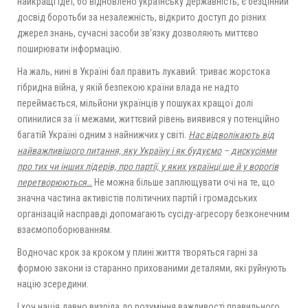
найкращі ідеї, бо відновлено українську державність, є безцінний
досвід боротьби за незалежність, відкрито доступ до різних
джерел знань, сучасні засоби зв’язку дозволяють миттєво
поширювати інформацію.
На жаль, нині в Україні бал править лукавий: триває жорстока
гібридна війна, у якій безпекою країни влада не надто
переймається, мільйони українців у пошуках кращої долі
опинилися за її межами, життєвий рівень виявився у потенційно
багатій Україні одним з найнижчих у світі.
Нас відволікають від
найважливішого питання, яку Україну і як будуємо
–
дискусіями
про тих чи інших лідерів, про партії, у яких українці ще й у ворогів
перетворюються…
Не можна більше заплющувати очі на те, що
значна частина активістів політичних партій і громадських
організацій насправді допомагають сусіду-агресору безконечним
взаємопоборюванням.
Водночас крок за кроком у плині життя творяться гарні за
формою закони із старанно прихованими деталями, які руйнують
націю зсередини.
І хоч нація давно визріла до розуміння важливості правильного