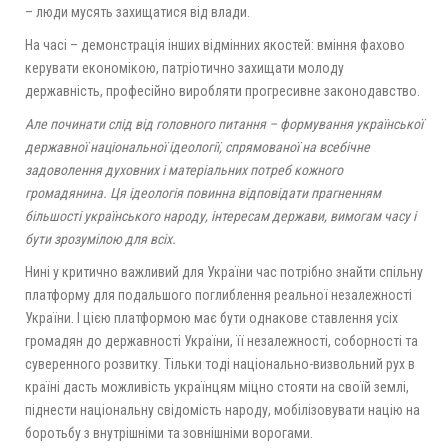
– люди мусять захищатися від влади.
На часі – демонстрація інших відмінних якостей: вміння фахово
керувати економікою, патріотично захищати молоду
державність, професійно виробляти прогресивне законодавство.
Але починати слід від головного питання – формування української
державної національної ідеології, спрямованої на всебічне
задоволення духовних і матеріальних потреб кожного
громадянина. Ця ідеологія повинна відповідати прагненням
більшості українського народу, інтересам держави, вимогам часу і
бути зрозумілою для всіх.
Нині у критично важливий для України час потрібно знайти спільну
платформу для подальшого поглиблення реальної незалежності
України. І цією платформою має бути однакове ставлення усіх
громадян до державності України, її незалежності, соборності та
суверенного розвитку. Тільки тоді національно-визвольний рух в
країні дасть можливість українцям міцно стояти на своїй землі,
піднести національну свідомість народу, мобілізовувати націю на
боротьбу з внутрішніми та зовнішніми ворогами.