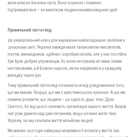
мати власне бачення світу. Воно корисне і повинно
підтримуватися – за винятком людиноненависницьких ідей.
Правильний світогляд
Це універсальний ключ для вирішення найскладніших проблем у
сучасному світі.
Україна завжди мала талановитих мислителів,
поетів, винахідників, здібних і хоробрих воїнів, але у нас постійно
був брак добрих управлінців, бо вони нехтували не лише їхніми
настановами, а й Божою наукою, якою керувалися у кращому
випадку через раз.
Тому правильний світогляд починається від усвідомлення того,
що ми маємо Творця, що ми є християнською країною. А ще ми
повинні розуміти, що людина – це єдність душі, тіла і Духа
Святого, бо від цього залежить організація нашого життя. Визрів
час усім думати над цим питанням, якщо хочемо мати таку
Україну, за яку поклали життя мільйони людей.
Ми маємо сьогодні найкращі можливості втілити у життя їхні