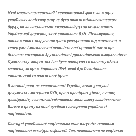
Нині маємо незаперечний і неспростовний факт: на жодну
українську політичну силу не було вилито стільки словесного
бруду, як на національно-визвольний рух за незалежність
У
країнської держави, який очолювала ОУН. Шельмування,
паплюження і таврування цього успадковано від совєтської, а
тепер у
же і московської шовіністичної ідеології,
але з
і
ще
більшою
потворною брутальністю і драконівською аморальністю.
Суспільству, людям так і не було правдиво і в повному обсязі
мовлено, за що ж боролася ОУН, який був її соціально-
економічний та політичний ідеал.
В останні роки
, за незалежності
України,
стали доступні
документи і матеріали ОУН, праці провідних діячів,
вчених,
дослідників,
з якими співвітчизники мали змогу ознайомитися.
Багато в цьому питанні зробили і посприяли українські
націоналісти.
Сьогодні український націоналізм став могутнім чинником
національної самоідентифікації. Так, незважаючи на соціальні