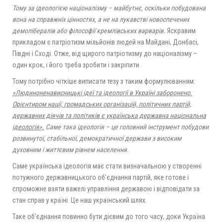
Тому з
а
ідеологією націоналізму
– майбутнє, оскільки побудована
вона на справжніх цінностях, а не на лукавстві новоспечених
демолібералів або філософії кремлівських варварів.
Яскравим
прикладом є патріотизм мільйонів людей на Майдані, Донбасі,
Півдні і Сході. Отже, від щирого патріотизму до націоналізму –
один крок, і його треба зробити і закріпити.
Тому потрібно чіткіше виписати тезу з таким формулюванням:
«Людиноненависницькі ідеї та ідеології в Україні заборонено.
Орієнтиром нації, громадських організацій, політичних партій,
державних діячів та політиків є українська державна національна
ідеологія».
Саме
така
ідеологія
– це головний інструмент побудови
розвинутої, стабільної, демократичної держави з високим
духовним і життєвим рівнем населення.
Саме українська ідеологія має стати визначальною у створенні
потужного державницького об’єднання партій, яке готове і
спроможне взяти важелі управління державою і відповідати за
стан справ у країні. Це наш український шлях.
Таке об’єднання повинно бути дієвим до того часу, доки Україна