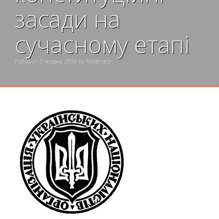
засади на
сучасному етапі
Posted on
5 Червня, 2018
by
Moderator