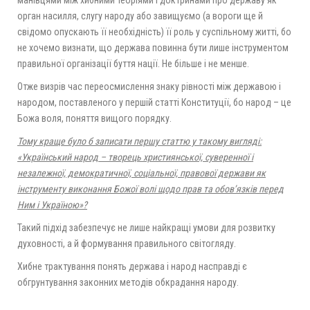
манівцями між хибними теоріями і доктринами про державу як
орган насилля, слугу народу або завищуємо (а вороги ще й
свідомо опускають її необхідність) її роль у суспільному житті, бо
не хочемо визнати, що держава повинна бути лише інструментом
правильної організації буття нації. Не більше і не менше.
Отже визрів час переосмислення знаку рівності між державою і
народом, поставленого у першій статті Конституції, бо народ – це
Божа воля, поняття вищого порядку.
Тому краще було б записати першу статтю у такому вигляді:
«Український народ – творець християнської, суверенної і
незалежної, демократичної, соціальної, правової держави як
інструменту виконання Божої волі щодо прав та обов’язків перед
Ним і Україною»?
Такий підхід забезпечує не лише найкращі умови для розвитку
духовності, а й формування правильного світогляду.
Хибне трактування понять держава і народ насправді є
обгрунтування законних методів обкрадання народу.