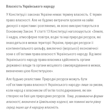
Власність Українського народу
У Конституції і законах України немає терміну власність. Є термін
право власності. Але не будемо витрачати зусилля на зайві
дискусії з юристами і розглянемо, як воно використовується в
Основному Законі. У статті 13 Конституції наголошується: «Земля,
її надра, атмосферне повітря, водні та інші природні ресурси, які
знаходяться в межах території України, природні ресурси її
континентального шельфу, виключної (морської) економічної
зони є об’єктами права власності Українського народу. Від імені
Українського народу права власника здійснюють органи
державної влади та органи місцевого самоврядування в межах,
визначених цією Конституцією».
Але будьмо реалістами. Природні ресурси можуть бути
«об’єктами права власності Українського народу» лише за умови,
коли народ є власником об’єктів господарювання, які він
створює на базі цих природних ресурсів.
Тому, розвиваючи форми
власності, визначені в Цивільному кодексі, ми повинні мати рівну
серед інших ще й народну власність.