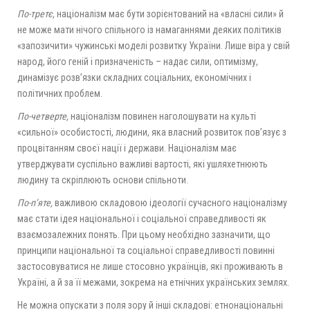
По-третє,
націоналізм має бути зорієнтований на «власні сили» й
не може мати нічого спільного із намаганнями деяких політиків
«запозичити» чужинські моделі розвитку України. Лише віра у свій
народ, його геній і призначеність – надає сили, оптимізму,
динамізує розв’язки складних соціальних, економічних і
політичних проблем.
По-четверте,
націоналізм повинен наголошувати на культі
«сильної» особистості, людини, яка власний розвиток пов’язує з
процвітанням своєї нації і держави. Націоналізм має
утверджувати суспільно важливі вартості, які ушляхетнюють
людину та скріплюють основи спільноти.
По-п’яте,
важливою складовою ідеології сучасного націоналізму
має стати ідея національної і соціальної справедливості як
взаємозалежних понять. При цьому необхідно зазначити, що
принципи національної та соціальної справедливості повинні
застосовуватися не лише стосовно українців, які проживають в
Україні, а й за її межами, зокрема на етнічних українських землях.
Не можна опускати з поля зору й інші складові: етнонаціональні