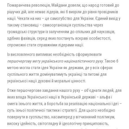
Помаранчева революція, Майдани довели, що народ готовий до
рішучих дій, але немає лідерів, які б визріли до рівня провідників
нації. Чекати на них – це самогубство для України. Єдиний вихід у
такому становищі – самоорганізація суспільства через
громадські структури із залученням до спільних дій науковців,
здібних фахівців, серед яких постануть яскраві особистості,
спроможні стати справжніми лідерами нації.
Із висловленого випливає необхідність сформулювати
першочергову мету українського націоналістичного руху
. Такою б
метою могла стати ідея України як держави, де у всіх сферах
суспільного життя домінуватимуть українці та питомі для
української нації духовні й моральні цінності.
Отже першочергове завдання нашого руху – об’єднати людей, для
яких влада Української нації в Українській державі – альфа і
омега їхнього життя, а боротьба за реалізацію національної ідеї –
суть їхньої політичної тактики і стратегії. Для цього необхідно
повернути в суспільство, насамперед у вітчизняний політикум,
високу ідейність, світоглядну й ідеологічну принциповість,