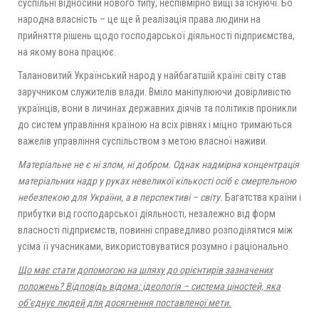
суспільні відносини нового типу, неспівмірно вищі за існуючі. Бо
народна власність – це ще й реалізація права людини на
прийняття рішень щодо господарської діяльності підприємства,
на якому вона працює.
Талановитий Український народ у найбагатшій країні світу став
заручником служителів влади. Вміло маніпулюючи довірливістю
українців, вони в личинах державних діячів та політиків проникли
до систем управління країною на всіх рівнях і міцно тримаються
важелів управління суспільством з метою власної наживи.
Матеріальне не є ні злом, ні добром. Однак надмірна концентрація
матеріальних надр у руках невеликої кількості осіб є смертельною
небезпекою для України, а в перспективі – світу.
Багатства країни і
прибутки від господарської діяльності, незалежно від форм
власності підприємств, повинні справедливо розподілятися між
усіма її учасниками, використовуватися розумно і раціонально.
Що має стати допомогою на шляху до орієнтирів зазначених
положень? Відповідь відома: ідеологія – система ціностей, яка
об’єднує людей для досягнення поставленої мети.