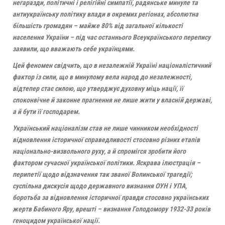
негаразди, політичні і релігійні симпатії, радянське минуле та
антиукраїнську політику влади в окремих регіонах, абсолютна
більшість громадян – майже 80% від загальної кількості
населення України – під час останнього Всеукраїнського перепису
заявили, що вважають себе українцями.
Цей феномен свідчить, що в незалежній Україні націоналістичний
фактор із сили, що в минулому вела народ до незалежності,
відтепер стає силою, що утверджує духовну міць нації, її
споконвічне й законне прагнення не лише жити у власній державі,
а й бути її господарем.
Український націоналізм став не лише чинником необхідності
відновлення історичної справедливості стосовно різних етапів
національно-визвольного руху, а й спромігся зробити його
фактором сучасної української політики. Яскрава ілюстрація –
перипетії щодо відзначення так званої Волинської трагедії;
суспільна дискусія щодо державного визнання ОУН і УПА,
боротьба за відновлення історичної правди стосовно українських
жертв Бабиного Яру, врешті – визнання Голодомору 1932-33 років
геноцидом української нації.