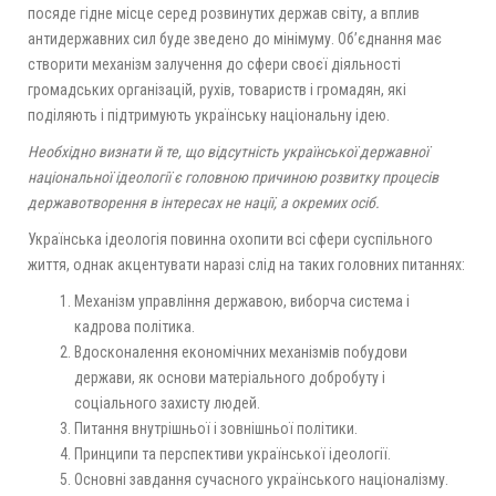
посяде гідне місце серед розвинутих держав світу, а вплив
антидержавних сил буде зведено до мінімуму. Об’єднання має
створити механізм залучення до сфери своєї діяльності
громадських організацій, рухів, товариств і громадян, які
поділяють і підтримують українську національну ідею.
Необхідно визнати й те, що відсутність української державної
національної ідеології є головною причиною розвитку процесів
державотворення в інтересах не нації, а окремих осіб.
Українська ідеологія повинна охопити всі сфери суспільного
життя, однак акцентувати наразі слід на таких головних питаннях:
Механізм управління державою, виборча система і
кадрова політика.
Вдосконалення економічних механізмів побудови
держави, як основи матеріального добробуту і
соціального захисту людей.
Питання внутрішньої і зовнішньої політики.
Принципи та перспективи української ідеології.
Основні завдання сучасного українського націоналізму.