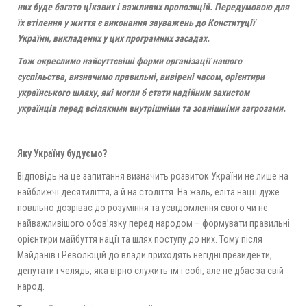
них
буде багато цікавих і важливих пропозицій. Передумовою для
їх втілення у життя є виконання зауважень до Конституції
України, викладених у цих програмних засадах.
Тож окреслимо найсуттєвіші форми організації нашого
суспільства, визначимо правильні, вивірені часом, орієнтири
українського шляху, які могли б стати надійним захистом
українців перед всілякими внутрішніми та зовнішніми загрозами.
Яку Україну будуємо?
Відповідь на це запитання визначить розвиток України не лише на
найближчі десятиліття, а й на століття. На жаль, еліта нації дуже
повільно дозріває до розуміння та усвідомлення свого чи не
найважливішого обов’язку перед народом – формувати правильні
орієнтири майбуття нації та шлях поступу до них. Тому після
Майданів і Революцій до влади приходять негідні президенти,
депутати і челядь, яка вірно служить їм і собі, але не дбає за свій
народ.