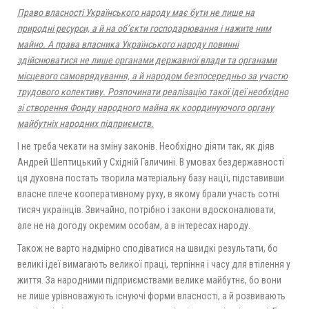
Право власності Українського народу має бути не лише на
природні ресурси, а й на об’єкти господарювання і нажите ним
майно. А права власника Українського народу повинні
здійснюватися не лише органами державної влади та органами
місцевого самоврядування, а й народом безпосередньо за участю
трудового колективу. Розпочинати реалізацію такої ідеї необхідно
зі
створ
ення
Фонд
у
народного майна як координуючого органу
майбутніх народних підприємств.
І не треба чекати на зміну законів. Необхідно діяти так, як діяв
Андрей Шептицький у Східній Галичині. В умовах бездержавності
ця духовна постать творила матеріальну базу нації, підставивши
власне плече кооперативному руху, в якому брали участь сотні
тисяч українців. Звичайно, потрібно і закони вдосконалювати,
але не на догоду окремим особам, а в інтересах народу.
Також не варто надмірно сподіватися на швидкі результати, бо
великі ідеї вимагають великої праці, терпіння і часу для втілення у
життя. За народними підприємствами велике майбутнє, бо вони
не лише урівноважують існуючі форми власності, а й розвивають