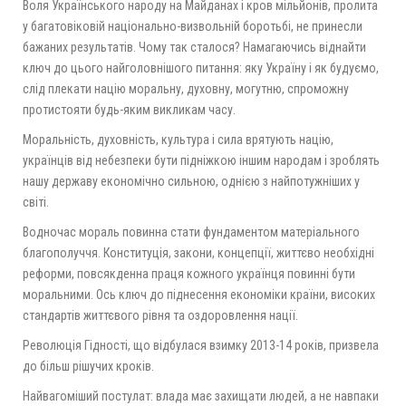
Воля Українського народу на Майданах і кров мільйонів, пролита
у багатовіковій національно-визвольній боротьбі, не принесли
бажаних результатів. Чому так сталося? Намагаючись віднайти
ключ до цього найголовнішого питання: яку Україну і як будуємо,
слід плекати націю моральну, духовну, могутню, спроможну
протистояти будь-яким викликам часу.
Моральність, духовність, культура і сила врятують націю,
українців від небезпеки бути підніжкою іншим народам і зроблять
нашу державу економічно сильною, однією з найпотужніших у
світі.
Водночас мораль повинна стати фундаментом матеріального
благополуччя. Конституція, закони, концепції, життєво необхідні
реформи, повсякденна праця кожного українця повинні бути
моральними. Ось ключ до піднесення економіки країни, високих
стандартів життєвого рівня та оздоровлення нації.
Революція Гідності, що відбулася взимку 2013-14 років, призвела
до більш рішучих кроків.
Найвагоміший постулат: влада має захищати людей, а не навпаки