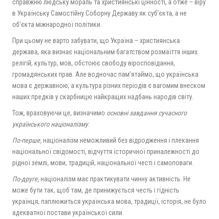
справжню людську мораль та християнські цінності, а отже – віру
в Українську Самостійну Соборну Державу як суб’єкта, а не
об’єкта міжнародної політики.
При цьому не варто забувати, що Україна – християнська
держава, яка визнає національним багатством розмаїття інших
релігій, культур, мов, обстоює свободу віросповідання,
громадянських прав. Але водночас пам’ятаймо, що українська
мова є державною, а культура різних періодів є вагомим внеском
наших предків у скарбницю найкращих надбань народів світу.
Тож, враховуючи це, визначимо
о
сновні завдання сучасного
українського націоналізму
.
По-перше,
націоналізм неможливий без відродження і плекання
національної свідомості, відчуття історичної приналежності до
рідної землі, мови, традицій, національної честі і самоповаги.
По-друге,
націоналізм має практикувати чинну активність. Не
може бути так, щоб там, де принижується честь і гідність
українця, паплюжиться українська мова, традиції, історія, не було
адекватної постави української сили.