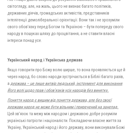
світогляду, але, на жаль, цього не визнає багато політиків,
державних діячів, громадських активістів, представників
інтелігенції демоліберальної орієнтації. Вони так і не зрозуміли
свого обов’язку перед Богом та Україною – бути попереду свого
народу в пошуках шляху до процвітання, а не ставити власні
інтереси понад усе.
Український народ і Українська держава
Якщо говорити про Божу волю ширше, то вона проявляється ще й
через народ, бо слово народи зустрічається в Біблії багато разів,
а
держава – це лише витвір людський, інструмент для виконання
Його волі щодо прав і обов’язків усіх народів без винятку.
Поняття народ є вищим від поняття держава, але без своєї
держави народ не може бути вільним і приречений на занепад.
Цей зв’язок та межу між народом і державою добре розуміли
українські патріоти і націоналісти. Покладаючи власне життя за
Україну, Український народ і його державу, вони виконували Божі