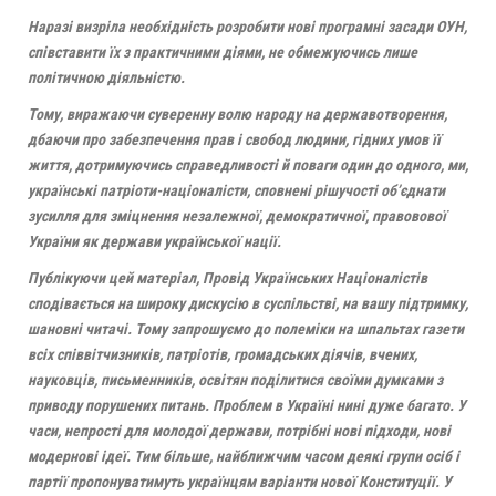
Наразі визріла необхідність розробити нові програмні засади ОУН,
співставити їх з практичними діями, не обмежуючись лише
політичною діяльністю.
Тому, виражаючи суверенну волю народу на державотворення,
дбаючи про забезпечення прав і свобод людини, гідних умов її
життя, дотримуючись справедливості й поваги один до одного, ми,
українські патріоти-націоналісти, сповнені рішучості об’єднати
зусилля для зміцнення незалежної, демократичної, правовової
України як держави української нації.
Публікуючи цей матеріал, Провід Українських Націоналістів
сподівається на широку дискусію в суспільстві, на вашу підтримку,
шановні читачі. Тому запрошуємо до полеміки на шпальтах газети
всіх співвітчизників, патріотів, громадських діячів, вчених,
науковців, письменників, освітян поділитися своїми думками з
приводу порушених питань. Проблем в Україні нині дуже багато. У
часи, непрості для молодої держави, потрібні нові підходи, нові
модернові ідеї.
Тим більше, найближчим часом деякі групи осіб і
партії пропонуватимуть українцям варіанти нової Конституції. У