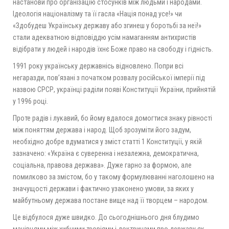
настанови про організацію стосунків між людьми і народами.
Ідеологія націоналізму та її гасла «Нація понад усе!» чи
«Здобудеш Українську державу або згинеш у боротьбі за неї!»
стали адекватною відповіддю усім намаганням антихристів
відібрати у людей і народів їхнє Боже право на свободу і гідність.
1991 року українську державнісь відновлено. Попри всі
негаразди, пов’язані з початком розвалу російської імперії під
назвою СРСР, українці раділи появі Конституції України, прийнятій
у 1996 році.
Проте радів і лукавий, бо йому вдалося домогтися знаку рівності
між поняттям держава і народ. Щоб зрозуміти його задум,
необхідно добре вдуматися у зміст статті 1 Конституції, у якій
зазначено: «Україна є суверенна і незалежна, демократична,
соціальна, правова держава». Дуже гарно за формою, але
помилково за змістом, бо у такому формулюванні наголошено на
значущості держави і фактично узаконено умови, за яких у
майбутньому держава постане вище над її творцем – народом.
Це відбулося дуже швидко. До сьогоднішнього дня блудимо