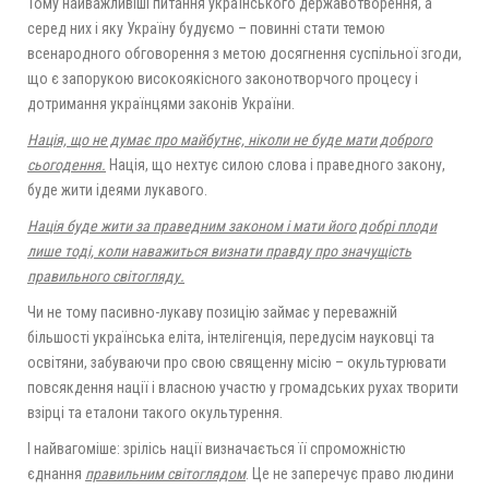
Тому найважливіші питання українського державотворення, а
серед них і яку Україну будуємо – повинні стати темою
всенародного обговорення з метою досягнення суспільної згоди,
що є запорукою високоякісного законотворчого процесу і
дотримання українцями законів України.
Нація, що не думає про майбутнє, ніколи не буде мати доброго
сьогодення.
Нація, що нехтує силою слова і праведного закону,
буде жити ідеями лукавого.
Нація буде жити за праведним законом і мати його добрі плоди
лише тоді, коли наважиться визнати правду про значущість
правильного світогляду.
Чи не тому пасивно-лукаву позицію займає у переважній
більшості українська еліта, інтелігенція, передусім науковці та
освітяни, забуваючи про свою священну місію – окультурювати
повсякдення нації і власною участю у громадських рухах творити
взірці та еталони такого окультурення.
І найвагоміше: зрілісь нації визначається її спроможністю
єднання
правильним світоглядом
. Це не заперечує право людини