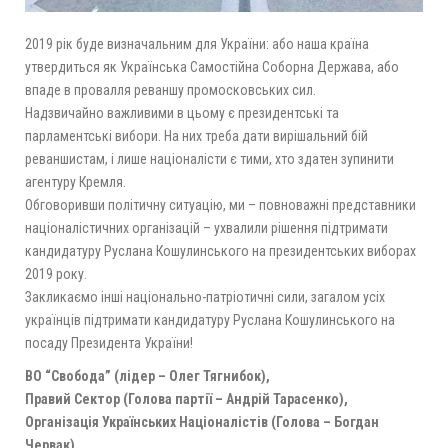
2019 рік буде визначальним для України: або наша країна
утвердиться як Українська Самостійна Соборна Держава, або
впаде в провалля реваншу промосковських сил.
Надзвичайно важливими в цьому є президентські та
парламе
нтські вибори. На них треба дати вирішальний бій
реваншистам, і лише націоналісти є тими, хто здатен зупинити
агентуру Кремля.
Обговоривши політичну ситуацію, ми – повноважні представники
націоналістичних організацій – ухвалили рішення підтримати
кандидатуру Руслана Кошулинського на президентських виборах
2019 року.
Закликаємо інші національно-патріотичні сили, загалом усіх
українців підтримати кандидатуру Руслана Кошулинського на
посаду Президента України!
ВО “Свобода” (лідер – Олег Тягнибок),
Правий Сектор (Голова партії – Андрій Тарасенко),
Організація Українських Націоналістів (Голова – Богдан
Червак),