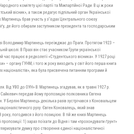
ародного комітету цієї партії та Міжпартійної Ради. В ці ж роки
тський вісник», а також редагує підпільний орган Української
х Мартинець брав участь у з’їздах Центрального союзу
ціґу, де його обирали заступником президента та господарським
ові Володимир Мартинець переїжджає до Праги. Протягом 1923 –
ьній школі. В Празі він стає учасником Групи української
ий час працює в редколегії «Студентського вісника». У 1927 році
 – органу ГУНМ, і того ж року виходить у світ його перша книга
х націоналістів», яка була присвячена питанням програми й
ля. Від УВО до ОУН» В. Мартинець згадував, як в травні 1927 р.
 Сайкевич передав йому пропозицію полковника Євгена
н. У Берліні Мартинець декілька разів зустрічався з Коновальцем
націоналістичного руху. Євген Коновалець, який знав
року, погодився з його позицією. В тій же книзі Мартинець
 пропозиції: 1) зараз поїхати до Відня і там «прозондувати ґрунт»
ляризувати думку про створення єдиної націоналістичної