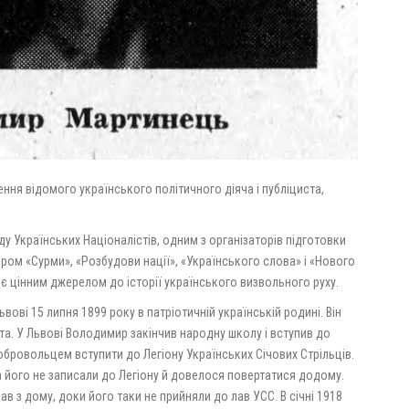
ння відомого українського політичного діяча і публіциста,
 Українських Націоналістів, одним з організаторів підготовки
ом «Сурми», «Розбудови нації», «Українського слова» і «Нового
 є цінним джерелом до історії українського визвольного руху.
ві 15 липня 1899 року в патріотичній українській родині. Він
та. У Львові Володимир закінчив народну школу і вступив до
 добровольцем вступити до Легіону Українських Січових Стрільців.
а його не записали до Легіону й довелося повертатися додому.
ав з дому, доки його таки не прийняли до лав УСС. В січні 1918