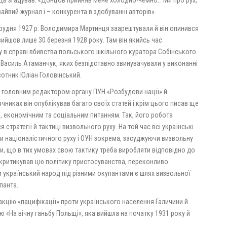
айвий журнал і – конкурента в здобуванні авторів».
грудня 1927 р. Володимира Мартинця заарештували й він опинився
 вийшов лише 30 березня 1928 року. Там він якийсь час
у в справі вбивства польського шкільного куратора Собінського
 Василь Атаманчук, яких безпідставно звинувачували у виконанні
сотник Юліан Головінський.
головним редактором органу ПУН «Розбудови нації» й
никах він опублікував багато своїх статей і крім цього писав ще
, економічним та соціальним питанням. Так, його робота
стратегії й тактиці визвольного руху. На той час всі українські
ти націоналістичного руху і ОУН зокрема, засуджуючи визвольну
и, що в тих умовах свою тактику треба виробляти відповідно до
 критикував цю політику пристосуванства, переконливо
 український народ під різними окупантами є шлях визвольної
панта.
акцію «пацифікації» проти українського населення Галичини й
 «На вічну ганьбу Польщі», яка вийшла на початку 1931 року й