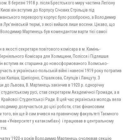
ком. В березні 1918 р. після Брестського миру частина Легіону
 Києві він вступив до Корпусу Січових Стрільців під
ьманського перевороту корпус було роззброєно, а Володимир
 Лук’янівській тюрмі, з якої вийшов лише восени. Цікаво, що
у Володимир Мартинець був комендантом варти тієї самої
 в якості секретаря повітового комісара в м. Камінь-
берніяльного Комісара для Холмщини, Полісся і Підляшшя
він вступив як старшина до новосформованого Холмсько-
часть в українсько-польській війні і навесні 1919 року потрапив
ах Каліша, Щипіорно, Стшалкова, Слупців і Ланцуту. З
и до Львова, В. Мартинець закінчив в 1920 р. однорічну
у студентському русі, став секретарем Академічної Громади, а в
Крайової Студентської Ради. В цей час українська молодь вела
Володимир долучається до цієї роботи, стає фінансовим
м того, він ще й сам вчився на правничому факультеті Таємного
ивав «Університет у катакомбах») і працював в центральному
ття.
початку 1920-х років Володимир Мартинець очолював секцію