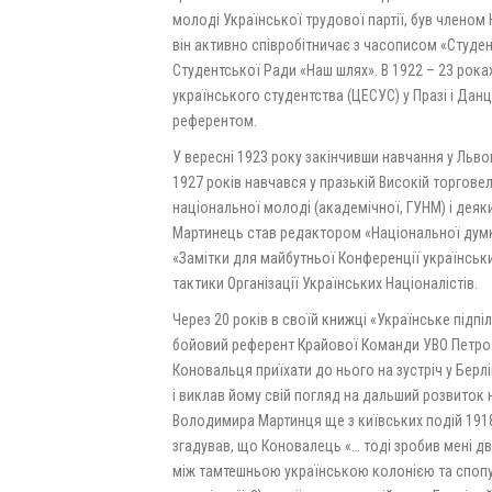
молоді Української трудової партії, був членом Н
він активно співробітничає з часописом «Студен
Студентської Ради «Наш шлях». В 1922 – 23 рока
українського студентства (ЦЕСУС) у Празі і Дан
референтом.
У вересні 1923 року закінчивши навчання у Льв
1927 років навчався у празькій Високій торговел
національної молоді (академічної, ГУНМ) і деяк
Мартинець став редактором «Національної думки»
«Замітки для майбутньої Конференції українськи
тактики Організації Українських Націоналістів.
Через 20 років в своїй книжці «Українське підпіл
бойовий референт Крайової Команди УВО Петро
Коновальця приїхати до нього на зустріч у Берлі
і виклав йому свій погляд на дальший розвиток 
Володимира Мартинця ще з київських подій 1918 
згадував, що Коновалець «… тоді зробив мені дві
між тамтешньою українською колонією та спопу