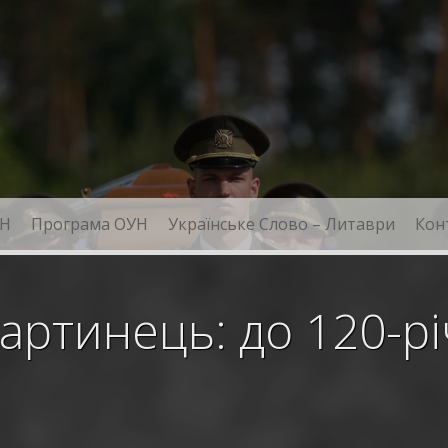
Н
Програма ОУН
Українське Слово – Литаври
Кон
ртинець: до 120-річ