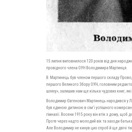
15 липня виповнилося 120 років від дня народже
провідного члена ОУН Володимира Мартинця.
В. Мартинець був членом першого складу Проводу
першого Великого Збору ОУН, головним редактор
шляху», залишив нам ще кілька чудових книг, які
Володимир Євгенович Мартинець народився у Льво
був єдиною дитиною в сім’ї успішного комерсан
гімназії. Восени 1915 року він втік з дому, щоб
Проте через надто молодий вік та заходи батьк
Але Володимир не кинув цих спроб й ще двічі тік