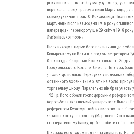
року він склав гімназійну матуру вже будучи воя
переїхала на схід і разом з ними Мартинець, де в
командуванням полк. Є. Коновальця. Після гет
Мартинець після Великодня 1918 року опинився в
напередодні перевороту ще 29 квітня 1918 рок
Лук’янівської тюрми.
Після виходу з тюрми його призначили до роботи
Каширському на Волині, а згодом секретарем Гу
Олександра Скоропис-Йолтуховського. Звідти 
Городельського Коша ім. Симона Петлюри, брав у
у полон до поляків. Перебував у польських табор
останнього восени 1919 р. втік на волю. Прибувш
торгівельну школу. Паралельно він брав участь 
1921 р. його обрали господарським референтом 
боротьбу за Український університет у Львові. 
референтом Кураторії тайних високих шкіл. Окрі
українського університету (Мартинець його наз
кооперативному банку, щоб заробити собі на жи
Цікавила його також політична діяльність. На 