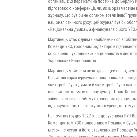
організації; 2) переїхати на постійне до Берлін
підготовкою конференції, чи, як щораз частіше 
журналу, що був би не органом тої чи іншої груп
націоналістичного руху; цей журнал був би обся
«Національна думка», а фінансувала б його УВО»
Мартинець стає одним з найближчих співробітн
Команди УВО, головним редактором підпільного 
конференції українських націоналістів в листо
Українських Націоналістів.
Мартинець майже чи не щодня в цей період зуст
Ось як він характеризував полковника як прові
яких треба було думати й яким треба було наказу
власних ногах і мати власну думку… Полк. Коно
забиває волю в свойому оточенні за принципом «
індивідуальності зі страху «конкуренції» і тому 
На початку грудня 1927 р. за дорученням ПУН В
Командантом УВО полковником Романом Сушко 
місію» – з’ясувати його ставлення до Проводу Укр
Донцовим закінчилася його відмовою. Мартинец