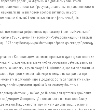
у й перебрати редакцію «Сурми», а в дальшому зайнятися
підносилися голоси, конґресу націоналістів, і видавання нового
и націоналістів, а висловом і репрезентантом всього
гом значно більший і зовнішньо ліпше оформлений, ніж
.
иків полковника, референтом пропаганди і членом Начальної
органу УВО «Сурма» та часопису «Розбудова нації». На першій
паді 1927 року Володимира Мартинця обрали до складу Проводу
річався з Коновальцем і залишив про нього дуже цікаві спогади.
дника: «Полковник взагалі не любив оточувати себе людьми, за
вати, а навпаки, шукав людей з ініціятивою, що вміли стояти на
валець був провідником найвищого типу, а не капралом, що
мовчати й слухати!» і що в додаток боїться притягати сильні
оточує себе мірнотами, щоб на їх тлі самому блистіти».
олодимир Мартинець виїхав до Львова для зустрічі з Крайовим
та Дмитром Донцовим. До останнього він мав «особливу
аїнських Націоналістів і притягнути до співпраці. Зустріч з
ь згадував: «Донцов прийняв мене холодно-чемно… Ми про рух,