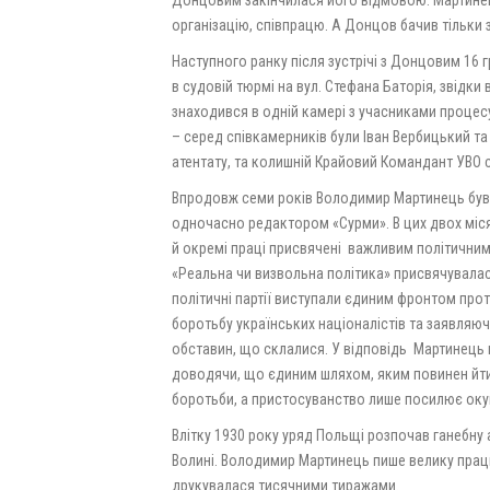
організацію, співпрацю. А Донцов бачив тільки з
Наступного ранку після зустрічі з Донцовим 16 
в судовій тюрмі на вул. Стефана Баторія, звідки
знаходився в одній камері з учасниками процес
– серед співкамерників були Іван Вербицький та
атентату, та колишній Крайовий Командант УВО 
Впродовж семи років Володимир Мартинець був 
одночасно редактором «Сурми». В цих двох місяч
й окремі праці присвячені важливим політичним
«Реальна чи визвольна політика» присвячувалася 
політичні партії виступали єдиним фронтом про
боротьбу українських націоналістів та заявляюч
обставин, що склалися. У відповідь Мартинець
доводячи, що єдиним шляхом, яким повинен йти
боротьби, а пристосуванство лише посилює оку
Влітку 1930 року уряд Польщі розпочав ганебну 
Волині. Володимир Мартинець пише велику працю
друкувалася тисячними тиражами.