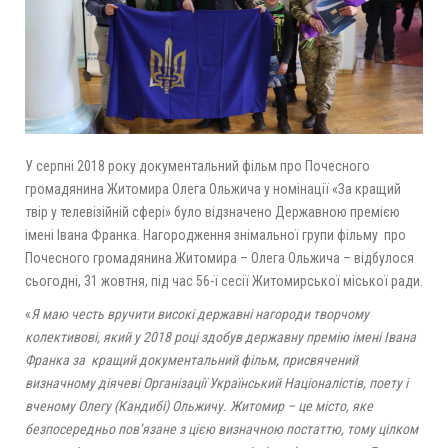
У серпні 2018 року документальний фільм про Почесного
громадянина Житомира Олега Ольжича у номінації «За кращий
твір у телевізійній сфері» було відзначено Державною премією
імені Івана Франка. Нагородження знімальної групи фільму про
Почесного громадянина Житомира – Олега Ольжича – відбулося
сьогодні, 31 жовтня, під час 56-ї сесії Житомирської міської ради.
«
Я маю честь вручити високі державні нагороди творчому
колективові, який у 2018 році здобув державну премію імені Івана
Франка за кращий документальний фільм, присвячений
визначному діячеві Організації Український Націоналістів, поету і
вченому Олегу (Кандибі) Ольжичу. Житомир – це місто, яке
безпосередньо пов’язане з цією визначною постаттю, тому цілком