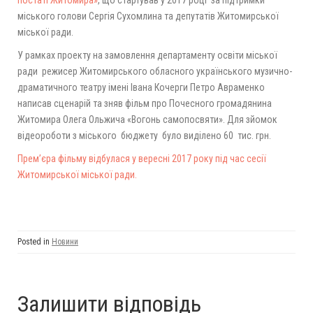
постаті Житомира»
, що стартував у 2017 році за підтримки
міського голови Сергія Сухомлина та депутатів Житомирської
міської ради.
У рамках проекту на замовлення департаменту освіти міської
ради режисер Житомирського обласного українського музично-
драматичного театру імені Івана Кочерги Петро Авраменко
написав сценарій та зняв фільм про Почесного громадянина
Житомира Олега Ольжича «Вогонь самопосвяти». Для зйомок
відеороботи з міського бюджету було виділено 60 тис. грн.
Прем’єра фільму відбулася у вересні 2017 року під час сесії
Житомирської міської ради.
Posted in
Новини
Залишити відповідь