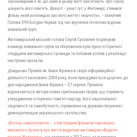
закономірним є те, що саме в цьому місті пам’ятають про Героя,
шанують його пам’ять. Врешті – решт тут, у Житомирі, з’явився
фільм, який розповідає про його життя і творчість
», – зазначив
Голова ОУН Богдан Червак під час вручення почесних відзнак
знімальній групі.
Житомирський міський голова Сергій Сухомлин подякував
команді знімальної групи за збереження культурно-історичної
спадщини житомирської громади та побажав успіхів у реалізації
наступних проєктів.
Довідково:
Премію ім. Івана Франка в галузі інформаційної
діяльності засновано 2004 року, вона присуджується щорічно до
дня народження Івана Франка – 27 серпня. Премією
відзначаються автори нових оригінальних творів, що сприяють
утвердженню історичної пам’яті народу, його національної
свідомості та самобутності, спрямовані на державотворення і
демократизацію українського суспільства.
«Вогонь самопосвяти» – став першим фільмом навчально-
виховного проекту про життя видатних житомирян «Видатні