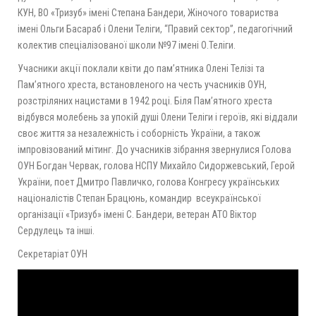
КУН, ВО «Тризуб» імені Степана Бандери, Жіночого товариства
імені Ольги Басараб і Олени Теліги, “Правий сектор”, педагогічний
колектив спеціалізованої школи №97 імені О.Теліги.
Учасники акції поклали квіти до пам’ятника Олені Телізі та
Пам’ятного хреста, встановленого на честь учасників ОУН,
розстріляних нацистами в 1942 році. Біля Пам’ятного хреста
відбувся молебень за упокій душі Олени Теліги і героїв, які віддали
своє життя за незалежність і соборність України, а також
імпровізований мітинг. До учасників зібрання звернулися Голова
ОУН Богдан Червак, голова НСПУ Михайло Сидоржевський, Герой
України, поет Дмитро Павличко, голова Конгресу українських
націоналістів Степан Брацюнь, командир всеукраїнської
організації «Тризуб» імені С. Бандери, ветеран АТО Віктор
Сердулець та інші.
Секретаріат ОУН