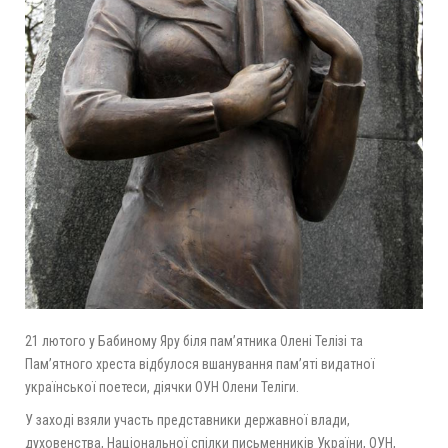
21 лютого у Бабиному Яру
біля пам’ятника Олені Телізі та
Пам’ятного хреста відбулося вшанування пам’яті видатної
української поетеси, діячки ОУН Олени Теліги.
У заході взяли участь представники державної влади,
духовенства, Національної спілки письменників України, ОУН,