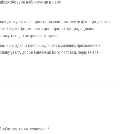
після збору за найнижчими цінами.
ну дискусію всередині організації, залучити фахівців даного
 які б були сформовані відповідно як до традиційних
лізму так і до потреб сьогодення.
лас – це один із найприродніших можливих прихильників
бливу увагу, добре вивчивши його потреби, перш за все.
бов’язкові поля позначені
*