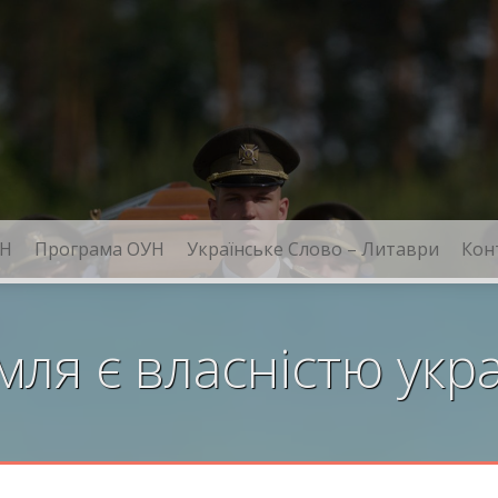
Н
Програма ОУН
Українське Слово – Литаври
Кон
мля є власністю укра