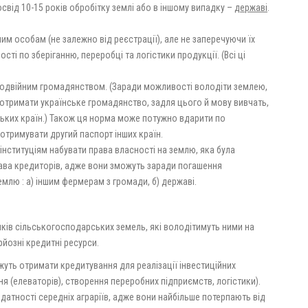
свід 10-15 років обробітку землі або в іншому випадку –
державі
.
м особам (не залежно від реєстрації), але не заперечуючи їх
ті по зберіганню, переробці та логістики продукції. (Всі ці
подвійним громадянством. (Заради можливості володіти землею,
 отримати українське громадянство, задля цього й мову вивчать,
ських країн.) Також ця норма може потужно вдарити по
отримувати другий паспорт інших країн.
нституціям набувати права власності на землю, яка була
права кредиторів, адже вони зможуть заради погашення
млю : а) іншим фермерам з громади, б) державі.
ків сільськогосподарських земель, які володітимуть ними на
рйозні кредитні ресурси.
ожуть отримати кредитування для реалізації інвестиційних
ня (елеваторів), створення переробних підприємств, логістики).
тності середніх аграріїв, адже вони найбільше потерпають від