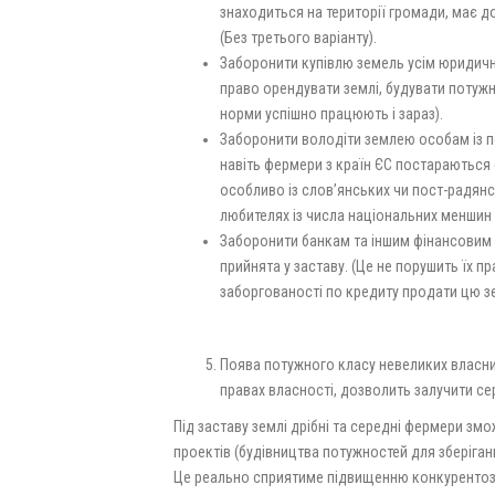
знаходиться на території громади, має до
(Без третього варіанту).
Заборонити купівлю земель усім юридични
право орендувати землі, будувати потужнос
норми успішно працюють і зараз).
Заборонити володіти землею особам із 
навіть фермери з країн ЄС постараються
особливо із слов’янських чи пост-радян
любителях із числа національних меншин 
Заборонити банкам та іншим фінансовим і
прийнята у заставу. (Це не порушить їх 
заборгованості по кредиту продати цю зе
Поява потужного класу невеликих власни
правах власності, дозволить залучити се
Під заставу землі дрібні та середні фермери зм
проектів (будівництва потужностей для зберіган
Це реально сприятиме підвищенню конкурентозда