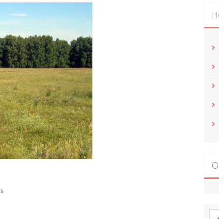
Н
О
ль
По