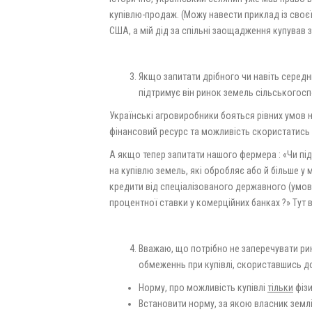
купівлю-продаж. (Можу навести приклад із своєї 
США, а мій дід за спільні заощадження купував 
Якщо запитати дрібного чи навіть середнь
підтримує він ринок земель сільськогосп
Українські агровиробники бояться рівних умов 
фінансовий ресурс та можливість скористатись 
А якщо тепер запитати нашого фермера : «Чи пі
на купівлю земель, які обробляє або й більше у
кредити від спеціалізованого державного (умо
процентної ставки у комерційних банках ?» Тут 
Вважаю, що потрібно не заперечувати ри
обмеженнь при купівлі, скориставшись дос
Норму, про можливість купівлі
тільки
фізи
Встановити норму, за якою власник земл