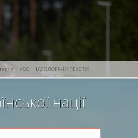
такти
УВО
ІДЕОЛОГІЧНІ ТЕКСТИ
їнської нації