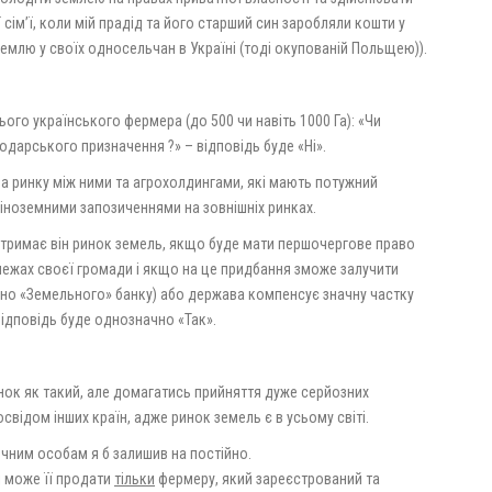
сім’ї, коли мій прадід та його старший син заробляли кошти у
землю у своїх односельчан в Україні (тоді окупованій Польщею)).
ого українського фермера (до 500 чи навіть 1000 Га): «Чи
одарського призначення ?» – відповідь буде «Ні».
на ринку між ними та агрохолдингами, які мають потужний
іноземними запозиченнями на зовнішніх ринках.
дтримає він ринок земель, якщо буде мати першочергове право
 межах своєї громади і якщо на це придбання зможе залучити
вно «Земельного» банку) або держава компенсує значну частку
відповідь буде однозначно «Так».
нок як такий, але домагатись прийняття дуже серйозних
відом інших країн, адже ринок земель є в усьому світі.
чним особам я б залишив на постійно.
і може її продати
тільки
фермеру, який зареєстрований та