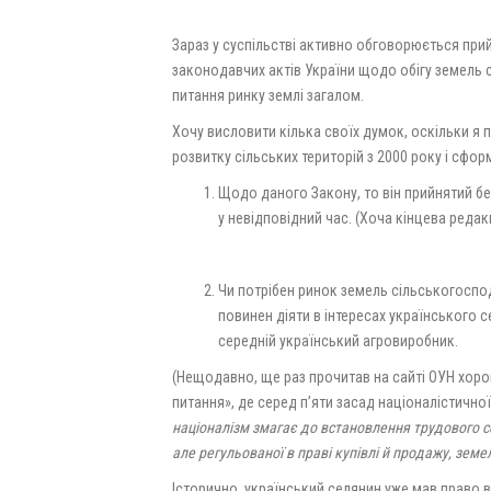
Зараз у суспільстві активно обговорюється при
законодавчих актів України щодо обігу земель
питання ринку землі загалом.
Хочу висловити кілька своїх думок, оскільки я 
розвитку сільських територій з 2000 року і сфо
Щодо даного Закону, то він прийнятий бе
у невідповідний час. (Хоча кінцева редак
Чи потрібен ринок земель сільськогоспод
повинен діяти в інтересах українського 
середній український агровиробник.
(Нещодавно, ще раз прочитав на сайті ОУН хоро
питання», де серед п’яти засад націоналістично
націоналізм змагає до встановлення трудового с
але регульованої в праві купівлі й продажу, земе
Історично, український селянин уже мав право 