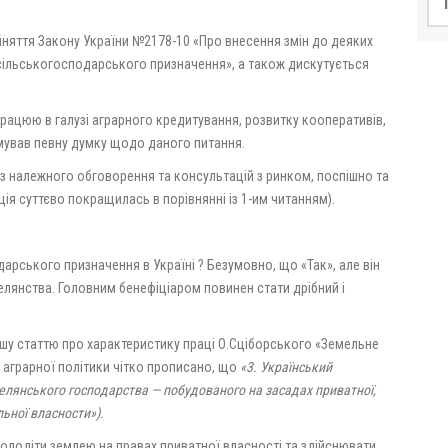
йняття Закону України №2178-10 «Про внесення змін до деяких
 сільськогосподарського призначення», а також дискутується
працюю в галузі аграрного кредитування, розвитку кооперативів,
рмував певну думку щодо даного питання.
з належного обговорення та консультацій з ринком, поспішно та
ція суттєво покращилась в порівнянні із 1-им читанням).
арського призначення в Україні ? Безумовно, що «Так», але він
селянства. Головним бенефіціаром повинен стати дрібний і
шу статтю про характеристику праці О.Сціборського «Земельне
ї аграрної політики чітко прописано, що
«3. Український
елянського господарства — побудованого на засадах приватної,
льної власности»).
володіти землею на правах приватної власності та здійснювати