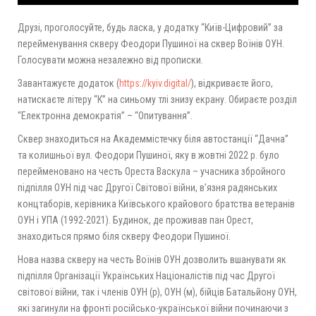
Друзі, проголосуйте, будь ласка, у додатку “Київ-Цифровий” за
перейменування скверу Феодори Пушиної на сквер Воїнів ОУН.
Голосувати можна незалежно від прописки.
Завантажуєте додаток (
https://kyiv.digital/
), відкриваєте його,
натискаєте літеру “К” на синьому тлі знизу екрану. Обираєте розділ
“Електронна демократія” – “Опитування”.
Сквер знаходиться на Академмістечку біля автостанції “Дачна”
та колишньої вул. Феодори Пушиної, яку в жовтні 2022 р. було
перейменовано на честь Ореста Васкула – учасника збройного
підпілля ОУН під час Другої Світової війни, в’язня радянських
концтаборів, керівника Київського крайового братства ветеранів
ОУН і УПА (1992-2021). Будинок, де проживав пан Орест,
знаходиться прямо біля скверу Феодори Пушиної.
Нова назва скверу на честь Воїнів ОУН дозволить вшанувати як
підпілля Організації Українських Націоналістів під час Другої
світової війни, так і членів ОУН (р), ОУН (м), бійців Батальйону ОУН,
які загинули на фронті російсько-української війни починаючи з