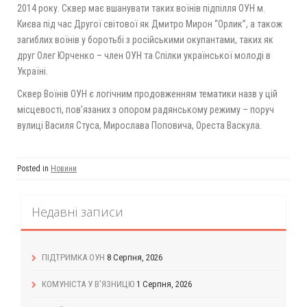
2014 року. Сквер має вшанувати таких воїнів підпілля ОУН м.
Києва під час Другої світової як Дмитро Мирон “Орлик”, а також
загиблих воїнів у боротьбі з російськими окупантами, таких як
друг Олег Юрченко – член ОУН та Спілки української молоді в
Україні.
Сквер Воїнів ОУН є логічним продовженням тематики назв у цій
місцевості, пов’язаних з опором радянському режиму – поруч
вулиці Василя Стуса, Мирослава Поповича, Ореста Васкула.
Posted in
Новини
Недавні записи
ПІДТРИМКА ОУН
8 Серпня, 2026
КОМУНІСТА У В’ЯЗНИЦЮ
1 Серпня, 2026