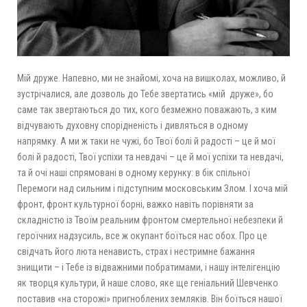
Мій друже. Напевно, ми не знайомі, хоча на вишколах, можливо, й
зустрічалися, але дозволь до Тебе звертатись «мій друже», бо
саме так звертаються до тих, кого безмежно поважають, з ким
відчувають духовну спорідненість і дивляться в одному
напрямку. А ми ж таки не чужі, бо Твої болі й радості – це й мої
болі й радості, Твої успіхи та невдачі – це й мої успіхи та невдачі,
та й очі наші спрямовані в одному керунку: в бік спільної
Перемоги над сильним і підступним московським Злом. І хоча мій
фронт, фронт культурної борні, важко навіть порівняти за
складністю із Твоїм реальним фронтом смертельної небезпеки й
героїчних надзусиль, все ж окупант боїться нас обох. Про це
свідчать його люта ненависть, страх і нестримне бажання
знищити – і Тебе із відважними побратимами, і нашу інтелігенцію
як творця культури, й наше слово, яке ще геніальний Шевченко
поставив «на сторожі» пригноблених земляків. Він боїться нашої