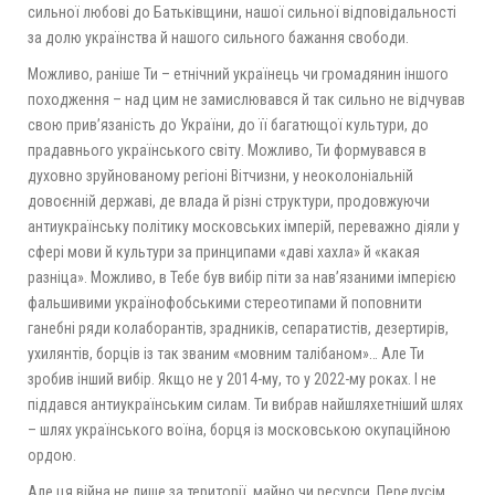
сильної любові до Батьківщини, нашої сильної відповідальності
за долю українства й нашого сильного бажання свободи.
Можливо, раніше Ти – етнічний українець чи громадянин іншого
походження – над цим не замислювався й так сильно не відчував
свою прив’язаність до України, до її багатющої культури, до
прадавнього українського світу. Можливо, Ти формувався в
духовно зруйнованому регіоні Вітчизни, у неоколоніальній
довоєнній державі, де влада й різні структури, продовжуючи
антиукраїнську політику московських імперій, переважно діяли у
сфері мови й культури за принципами «даві хахла» й «какая
разніца». Можливо, в Тебе був вибір піти за нав’язаними імперією
фальшивими українофобськими стереотипами й поповнити
ганебні ряди колаборантів, зрадників, сепаратистів, дезертирів,
ухилянтів, борців із так званим «мовним талібаном»… Але Ти
зробив інший вибір. Якщо не у 2014-му, то у 2022-му роках. І не
піддався антиукраїнським силам. Ти вибрав найшляхетніший шлях
– шлях українського воїна, борця із московською окупаційною
ордою.
Але ця війна не лише за території, майно чи ресурси. Передусім