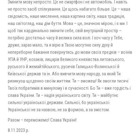
Змінити мову непросто. Це не смартфон і не автомобіль. І навіть
не просто засіб спілкування. Це щось набагато більше. Це – наша
свідомість, наше мислення, наша картина світу, наша традиція,
наш світогляд, наш дім буття. Мова – це, значною мірою, і є ми. І
щоб так кардинально змінити себе, свій внутрішній простір –
потрібно достатньо часу й велика сила волі. І хоч часу у Тебе,
друже, зараз мало, та я вірю в Твою могутню силу духу й
непереборне бажання повернутись до мови своїх предків – воїнів
УПА й УНР, козаків, лицарів Великого князівства литовського,
руського й жемайтійського, русичів Галицько-Волинської й
Київської держав та ін. Або вивчити мову народу, за який Ти
ризикуєш щоденно своїм життям. Ти – зможеш! Як змогли тисячі
Твоїх побратимів в минулому і в сучасності. Бо Ти – вже гордість і
слава України. Ти – надія українського світу. Ти – майбутнє
сильної української держави. Сильної, бо української.
Української не за назвою, не за формою, а за змістом.
Разом – переможемо! Слава Україні!
8.11.2023 р.