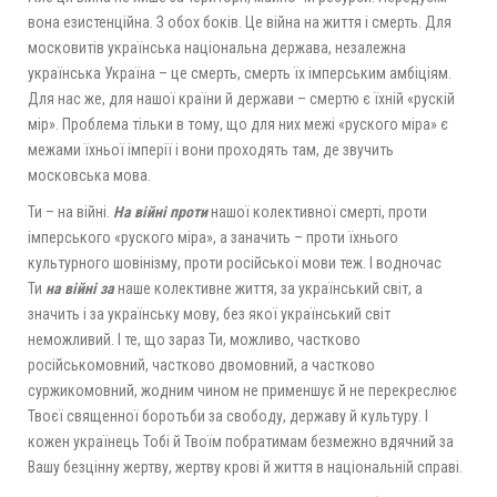
вона езистенційна. З обох боків. Це війна на життя і смерть. Для
московитів українська національна держава, незалежна
українська Україна – це смерть, смерть їх імперським амбіціям.
Для нас же, для нашої країни й держави – смертю є їхній «рускій
мір». Проблема тільки в тому, що для них межі «руского міра» є
межами їхньої імперії і вони проходять там, де звучить
московська мова.
Ти – на війні.
На війні проти
нашої колективної смерті, проти
імперського «руского міра», а заначить – проти їхнього
культурного шовінізму, проти російської мови теж. І водночас
Ти
на війні за
наше колективне життя, за український світ, а
значить і за українську мову, без якої український світ
неможливий. І те, що зараз Ти, можливо, частково
російськомовний, частково двомовний, а частково
суржикомовний, жодним чином не применшує й не перекреслює
Твоєї священної боротьби за свободу, державу й культуру. І
кожен українець Тобі й Твоїм побратимам безмежно вдячний за
Вашу безцінну жертву, жертву крові й життя в національній справі.