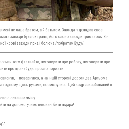
ув мені не лише братом, а й батьком. Завжди підкладав своє
омога завжди були як граніт, його слово завжди трималось. Він
ідної крові завжди гірка і болюча /побратим Вуду/.
 попити того флетвайта, поговорити про роботу, поговорити про
рити про що небудь, просто поржати.
 свиснув, – повернувся, а на іншій стороні дороги два Артьома –
один одному щось руками, посміхнулись. Цей кадр закарбований в
а свою останню зміну…
рийти на допомогу, вмотивовані бити підара!
д”/