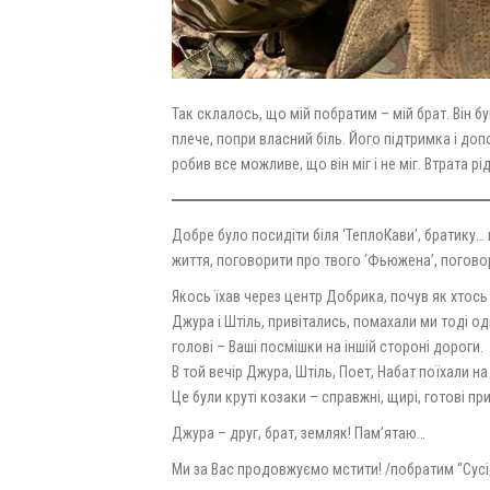
Так склалось, що мій побратим – мій брат. Він б
плече, попри власний біль. Його підтримка і доп
робив все можливе, що він міг і не міг. Втрата р
Добре було посидіти біля ‘ТеплоКави’, братику…
життя, поговорити про твого ‘Фьюжена’, погово
Якось їхав через центр Добрика, почув як хтось
Джура і Штіль, привітались, помахали ми тоді 
голові – Ваші посмішки на іншій стороні дороги.
В той вечір Джура, Штіль, Поет, Набат поїхали н
Це були круті козаки – справжні, щирі, готові п
Джура – друг, брат, земляк! Пам’ятаю…
Ми за Вас продовжуємо мстити! /побратим “Сусі