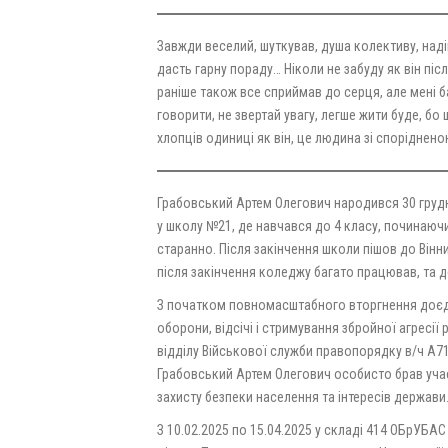
Завжди веселий, шуткував, душа колективу, наді
дасть гарну пораду… Ніколи не забуду як він післ
раніше також все сприймав до серця, але мені б
говорити, не звертай увагу, легше жити буде, б
хлопців одиниці як він, це людина зі спорідне
Грабовський Артем Олегович народився 30 грудня
у школу №21, де навчався до 4 класу, починаючи
старанно. Після закінчення школи пішов до Вінн
після закінчення коледжу багато працював, та д
З початком повномасштабного вторгнення доєдна
оборони, відсічі і стримування збройної агресії 
відділу Військової служби правопорядку в/ч А71
Грабовський Артем Олегович особисто брав учас
захисту безпеки населення та інтересів держави
З 10.02.2025 по 15.04.2025 у складі 414 ОБрУБА