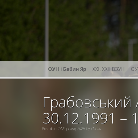
Skip
to
content
ОУН і Бабин Яр
XXI, ХХІІ ВЗУН
ОУ
Грабовський 
30.12.1991 – 
Posted on
14 Березня, 2026
by
Павло