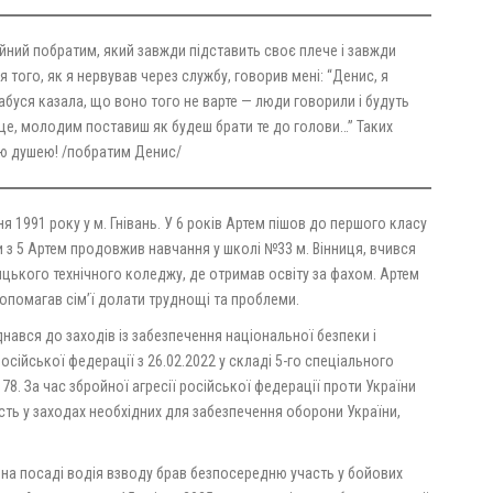
йний побратим, який завжди підставить своє плече і завжди
я того, як я нервував через службу, говорив мені: “Денис, я
абуся казала, що воно того не варте — люди говорили і будуть
о ще, молодим поставиш як будеш брати те до голови…” Таких
ною душею! /побратим Денис/
 1991 року у м. Гнівань. У 6 років Артем пішов до першого класу
 з 5 Артем продовжив навчання у школі №33 м. Вінниця, вчився
ицького технічного коледжу, де отримав освіту за фахом. Артем
опомагав сімʼї долати труднощі та проблеми.
вся до заходів із забезпечення національної безпеки і
російської федерації з 26.02.2022 у складі 5-го спеціального
78. За час збройної агресії російської федерації проти України
ть у заходах необхідних для забезпечення оборони України,
.
С на посаді водія взводу брав безпосередню участь у бойових