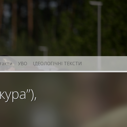
такти
УВО
ІДЕОЛОГІЧНІ ТЕКСТИ
ура”),