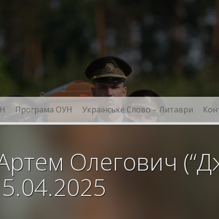
Н
Програма ОУН
Українське Слово – Литаври
Кон
Артем Олегович (“Дж
15.04.2025