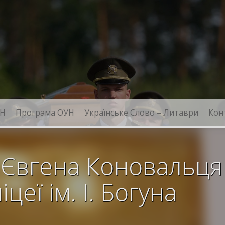
Н
Програма ОУН
Українське Слово – Литаври
Кон
 Євгена Коновальця 
цеї ім. І. Богуна