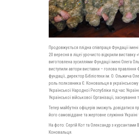
Продовжується плідна співпраця Фундації імені О
20 вересня в ліцеї урочисто відкрили виставку «
виготовлена зусиллями Фундації імені Олега Ол
виступили автори виставки – голова правління Ф
фундації, директор Бібліотеки ім. О. Ольжича Ол
роль полковника Є. Коновальця в українському н
Української Народної Республіки під час Українс
Української військової Організації, заснування т
Тепер майбутніх офіцерів зможуть довідатися пр
його самовіддане та жертовне служіння Україні
На фото: Сергій Кот та Олександр з курсантами Ві
Коновальця.