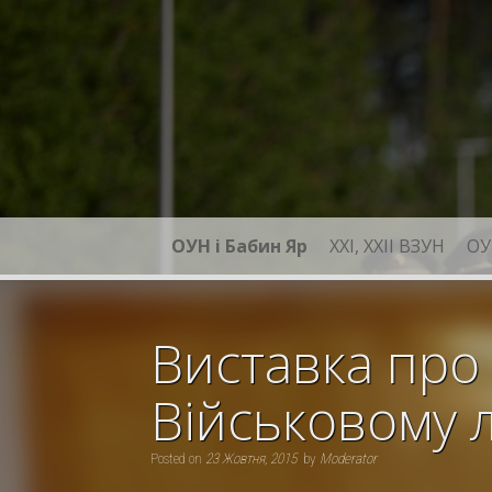
Skip
to
content
ОУН і Бабин Яр
XXI, ХХІІ ВЗУН
ОУ
Виставка про
Військовому лі
Posted on
23 Жовтня, 2015
by
Moderator