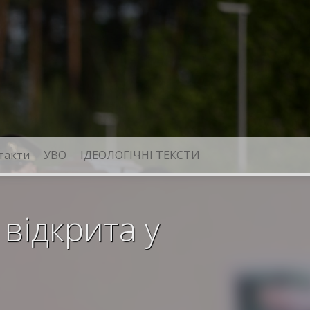
такти
УВО
ІДЕОЛОГІЧНІ ТЕКСТИ
відкрита у