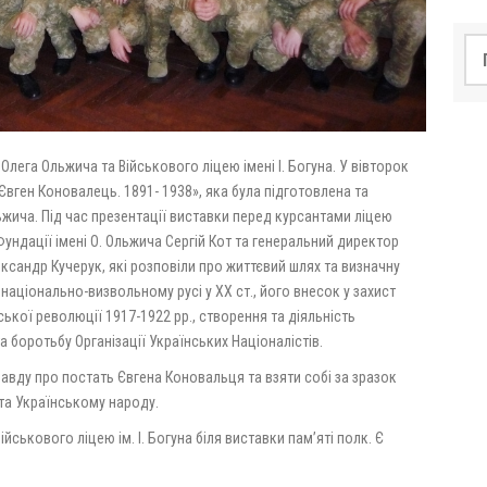
По
лега Ольжича та Військового ліцею імені І. Богуна. У вівторок
Євген Коновалець. 1891- 1938», яка була підготовлена та
ьжича. Під час презентації виставки перед курсантами ліцею
ундації імені О. Ольжича Сергій Кот та генеральний директор
ександр Кучерук, які розповіли про життєвий шлях та визначну
аціонально-визвольному русі у ХХ ст., його внесок у захист
ької революції 1917-1922 рр., створення та діяльність
а боротьбу Організації Українських Націоналістів.
авду про постать Євгена Коновальця та взяти собі за зразок
 та Українському народу.
йськового ліцею ім. І. Богуна біля виставки пам’яті полк. Є