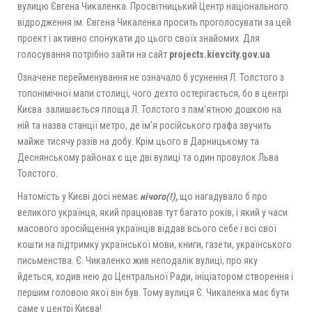
вулицю Євгена Чикаленка. Просвітницький Центр національного
відродження ім. Євгена Чикаленка просить проголосувати за цей
проект і активно спонукати до цього своїх знайомих. Для
голосування потрібно зайти на сайт
projects
.
kievcity
.
gov
.
ua
Означене перейменування не означало б усунення Л. Толстого з
топонімічної мапи столиці, чого дехто остерігається, бо в центрі
Києва залишається площа Л. Толстого з пам’ятною дошкою на
ній та назва станції метро, де ім’я російського графа звучить
майже тисячу разів на добу. Крім цього в Дарницькому та
Деснянському районах є ще дві вулиці та один провулок Льва
Толстого.
Натомість у Києві досі немає
нічого(!),
що нагадувало б про
великого українця, який працював тут багато років, і який у часи
масового зросійщення українців віддав всього себе і всі свої
кошти на підтримку української мови, книги, газети, українського
письменства. Є. Чикаленко жив неподалік вулиці, про яку
йдеться, ходив нею до Центральної Ради, ініціатором створення і
першим головою якої він був. Тому вулиця Є. Чикаленка має бути
саме у центрі Києва!