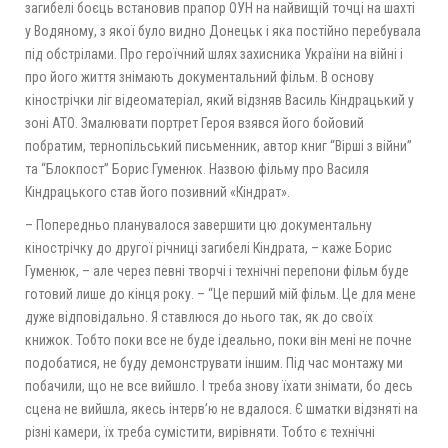
загибелі боєць встановив прапор ОУН на найвищій точці на шахті
у Водяному, з якої було видно Донецьк і яка постійно перебувала
під обстрілами. Про героїчний шлях захисника України на війні і
про його життя знімають документальний фільм. В основу
кінострічки ліг відеоматеріал, який відзняв Василь Кіндрацький у
зоні АТО. Змалювати портрет Героя взявся його бойовий
побратим, тернопільський письменник, автор книг “Вірші з війни”
та “Блокпост” Борис Гуменюк. Назвою фільму про Василя
Кіндрацького став його позивний «Кіндрат».
– Попередньо планувалося завершити цю документальну
кінострічку до другої річниці загибелі Кіндрата, – каже Борис
Гуменюк, – але через певні творчі і технічні перепони фільм буде
готовий лише до кінця року. – “Це перший мій фільм. Це для мене
дуже відповідально. Я ставлюся до нього так, як до своїх
книжок. Тобто поки все не буде ідеально, поки він мені не почне
подобатися, не буду демонструвати іншим. Під час монтажу ми
побачили, що не все вийшло. І треба знову їхати знімати, бо десь
сцена не вийшла, якесь інтерв’ю не вдалося. Є шматки відзняті на
різні камери, їх треба сумістити, вирівняти. Тобто є технічні