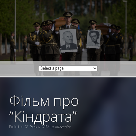
Skip
to
content
Фільм про
“Кіндрата”
Posted on
28 Травня, 2017
by
Moderator