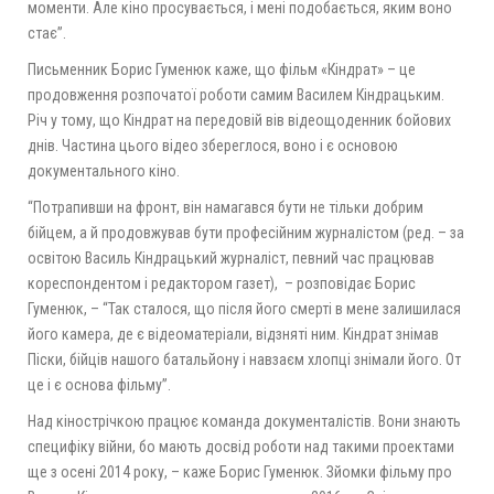
моменти. Але кіно просувається, і мені подобається, яким воно
стає”.
Письменник Борис Гуменюк каже, що фільм «Кіндрат» – це
продовження розпочатої роботи самим Василем Кіндрацьким.
Річ у тому, що Кіндрат на передовій вів відеощоденник бойових
днів. Частина цього відео збереглося, воно і є основою
документального кіно.
“Потрапивши на фронт, він намагався бути не тільки добрим
бійцем, а й продовжував бути професійним журналістом (ред. – за
освітою Василь Кіндрацький журналіст, певний час працював
кореспондентом і редактором газет), – розповідає Борис
Гуменюк, – “Так сталося, що після його смерті в мене залишилася
його камера, де є відеоматеріали, відзняті ним. Кіндрат знімав
Піски, бійців нашого батальйону і навзаєм хлопці знімали його. От
це і є основа фільму”.
Над кінострічкою працює команда документалістів. Вони знають
специфіку війни, бо мають досвід роботи над такими проектами
ще з осені 2014 року, – каже Борис Гуменюк. Зйомки фільму про