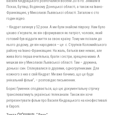
Василя Кіндрацького розпочалися восени 2016-го. Знімали в
Пісках, Бутівці, Водяному Донецької області, а також на Івано-
Франківщині, у Миколаєві Львівської області. Загалом є сто
годин відео.
– Кіндрат загинув у 52 роки. А ми були знайомі півроку. Нам було
цікаво з’ясувати, як він сформувався як патріот, чоловік, який
готовий був віддати життя за свою країну. Тому ми поїхали до
нього додому, де він народився – це с. Струпків Коломийського
району на Івано-Франківщині. На жаль, батьків вже немає, але
жива його перша вчителька, брати і сестри, хрещена мама. А
мешкав він у Миколаєві Львівської області. Там – дружина,
донька і син. Спілкувалися із друзями, одногрупниками. Для
кожного з них є свій Кіндрат. Ми вже бачимо, що це буде
унікальний фільм”, – розповідає письменник.
Борис Гуменюк сподівається, що цю документальну стрічку
транслюватимуть українські телеканали. Також він хоче
репрезентувати фільм про Василя Кіндрацького на кінофестивалі
в Європі.
Тамта ҐУҐУШВІЛІ, “День”