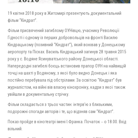
19 квітня 2018 року в Житомирі презентують документальний
фільм “Кіндрат”.
Фільм присвячений загиблому ОУНівцю, учаснику Революції
Гідності і одному із перших добровольців на фронті Василю
Кіндрацькому (позивний “Кіндрат”), який воював у Донецькому
аеропорту та Пісках. Василь Кіндрацький загинув 28 травня 2015
року у с. Водяне Ясинуватського району Донецької області.
Напередодні загибелі боєць встановив прапор ОУН на найвищій
точці на шахті у Водяному, з якої було видно Донецьк і яка
постійно перебувала під обстрілами. За освітою “Кіндрат” був
журналістом, на війні вів власну кінохроніку, кадри з якої також
увійшли в документальну стрічку.
Фільм складається з трьох частин: інтерв’ю з близькими,
подорожні спогади авторів і те, що відзняв сам “Кіндрат”.
Показ пройде в кінотеатрі імені І.Франка. Початок ‒ о 18.00. Вхід
вільний.