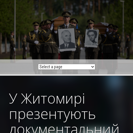
Skip
to
content
У Житомирі
презентують
документальний