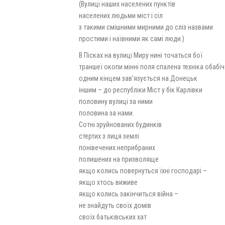
(Вулиці наших населених пунктів
населених людьми міст і сіл
з такими смішними мирними до сліз назвами
простими і наївними як самі люди.)
В Пісках на вулиці Миру нині точаться бої
траншеї окопи мінні поля спалена техніка обабіч
одним кінцем зав’язується на Донецьк
іншим – до республіки Міст у бік Карлівки
половину вулиці за ними
половина за нами.
Сотні зруйнованих будинків
стертих з лиця землі
понівечених неприбраних
полишених на призволяще
якщо колись повернуться їхні господарі –
якщо хтось виживе
якщо колись закінчиться війна –
не знайдуть своїх домів
своїх батьківських хат