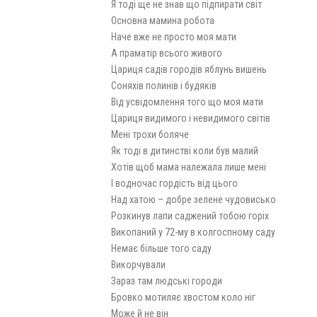
Я тоді ще не знав що підпирати світ
Основна мамина робота
Наче вже не просто моя мати
А праматір всього живого
Цариця садів городів яблунь вишень
Соняхів полинів і будяків
Від усвідомлення того що моя мати
Цариця видимого і невидимого світів
Мені трохи боляче
Як тоді в дитинстві коли був малий
Хотів щоб мама належала лише мені
І водночас гордість від цього
Над хатою – добре зелене чудовисько
Розкинув лапи саджений тобою горіх
Викопаний у 72-му в колгоспному саду
Немає більше того саду
Викорчували
Зараз там людські городи
Бровко мотиляє хвостом коло ніг
Може й не він