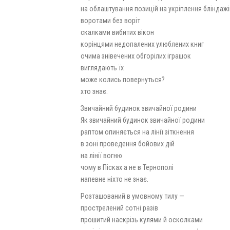
на облаштування позицій на укріплення бліндажі
воротами без воріт
скалками вибитих вікон
корінцями недопалених улюблених книг
очима знівечених обгорілих іграшок
виглядають їх
може колись повернуться?
хто знає.
Звичайний будинок звичайної родини
Як звичайний будинок звичайної родини
раптом опиняється на лінії зіткнення
в зоні проведення бойових дій
на лінії вогню
чому в Пісках а не в Тернополі
напевне ніхто не знає.
Розташований в умовному тилу —
прострелений сотні разів
прошитий наскрізь кулями й осколками