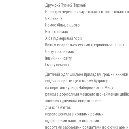
Дружок? Тузик? Тарзан?
Не видно через призму стількох втрат стількох л
Скільки їх
Немає більше цього
Нікого немає
Хіба підмерзлий горіх
Важко опирається сухими штурпаками на світ
Світу того немає
Інший нині світу
І миру немає.)
Дитячий одяг шкільне приладдя іграшки книжки
свідчили про те що в цьому будинку
на перетині вулиць Набережної та Миру
разом з дорослими мешкало щонайменше двійк
хлопчик і дівчинка скоріш за все
дім їх пам’ятає
перекошеними віконними рамами
відчиненими навстіж воротами
воротами забраними солдатами воюючих армій