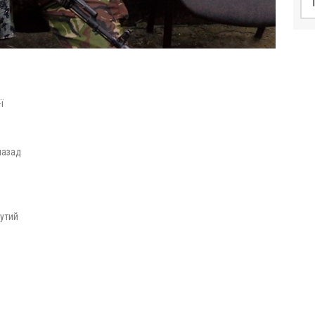
ї
назад
нутий