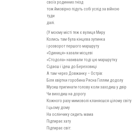
своїх родинних гнізд
тож ймовірно підуть собі услід за війною
туди
далі.
(У моєму місті теж є вулиця Миру
Колись там була кінцева зупинка
і розворот першого маршруту
«Одиниця» казали місцеві
«Стодола» називали тоді цю маршрутку
Сідаєш і їдеш до Березовиці
А там через Довжанку – Острів:
Біля хвіртки горобина Рясна Гіллям додолу
Мусиш пригинати голову коли заходиш у двір
Чи виходиш на дорогу
Кожного разу мимоволі кланяєшся цілому світу
І цьому дому
На ослінчику сидить мама
Підпирає хату
Підпирає світ: