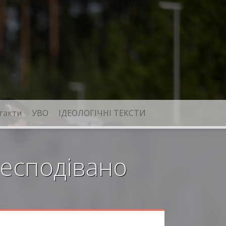
такти
УВО
ІДЕОЛОГІЧНІ ТЕКСТИ
несподівано