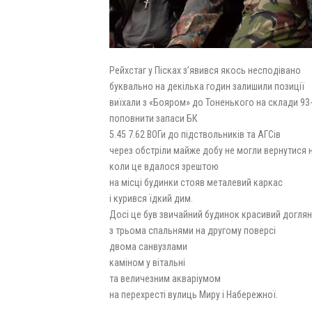
Рейхстаг у Пісках з’явився якось несподівано
буквально на декілька годин залишили позиції
виїхали з «Бояром» до Тоненького на склади 93-
поповнити запаси БК
5.45 7.62 ВОГи до підствольників та АГСів
через обстріли майже добу не могли вернутися 
коли це вдалося зрештою
на місці будинки стояв металевий каркас
і курився їдкий дим.
Досі це був звичайний будинок красивий догля
з трьома спальнями на другому поверсі
двома санвузлами
каміном у вітальні
та величезним акваріумом
на перехресті вулиць Миру і Набережної.