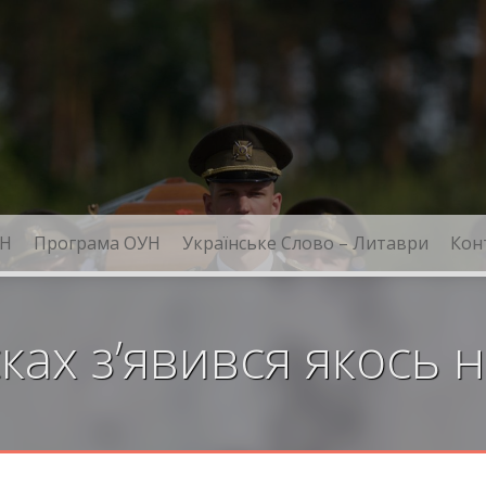
Н
Програма ОУН
Українське Слово – Литаври
Кон
сках з’явився якось 