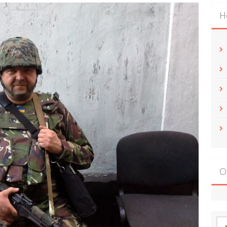
Н
О
По