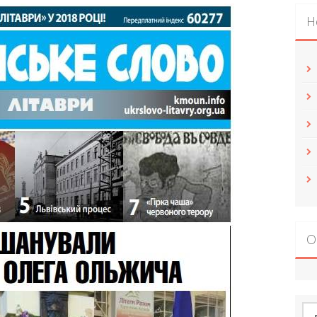
Н
О
По