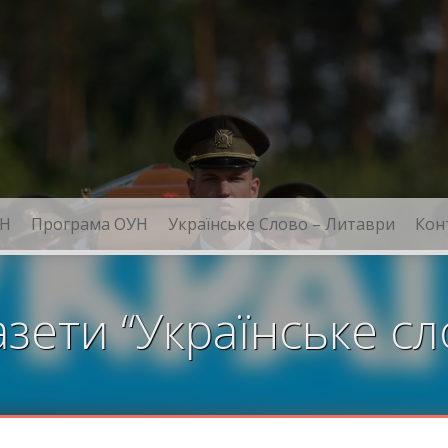
Н
Програма ОУН
Українське Слово – Литаври
Кон
зети “Українське сл