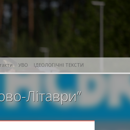
такти
УВО
ІДЕОЛОГІЧНІ ТЕКСТИ
ово-Літаври”