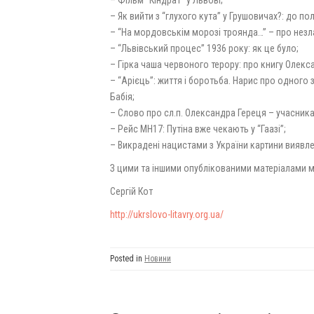
– Фільм “Кіндрат” у Львові;
– Як вийти з “глухого кута” у Грушовичах?: до 
– “На мордовськім морозі троянда…” – про нез
– “Львівський процес” 1936 року: як це було;
– Гірка чаша червоного терору: про книгу Олек
– “Арієць”: життя і боротьба. Нарис про одного 
Бабія;
– Слово про сл.п. Олександра Гереця – учасника
– Рейс МН17: Путіна вже чекають у “Гаазі”;
– Викрадені нацистами з України картини виявле
З цими та іншими опублікованими матеріалами м
Сергій Кот
http://
ukrslovo-litavry.org.ua/
Posted in
Новини