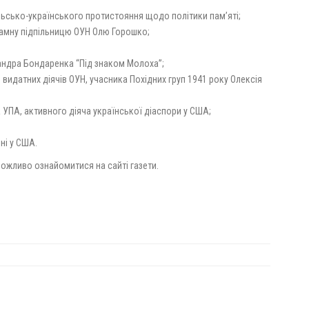
польсько-українського протистояння щодо політики пам’яті;
ламну підпільницю ОУН Олю Горошко;
сандра Бондаренка “Під знаком Молоха”;
з видатних діячів ОУН, учасника Похідних груп 1941 року Олексія
 УПА, активного діяча української діаспори у США;
ні у США.
ожливо ознайомитися на сайті газети.