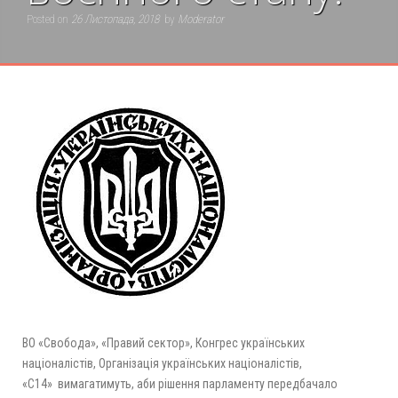
Posted on
26 Листопада, 2018
by
Moderator
ВО «Свобода», «Правий сектор», Конгрес українських
націоналістів, Організація українських націоналістів,
«С14» вимагатимуть, аби рішення парламенту передбачало