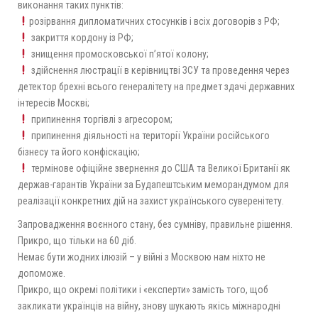
виконання таких пунктів:
розірвання дипломатичних стосунків і всіх договорів з РФ;
закриття кордону із Р
Ф;
знищення промосковської п’ятої колону;
здійснення люстрації в керівництві ЗСУ та проведення через
детектор брехні всього генералітету на предмет здачі державних
інтересів Москві;
припинення торгівлі з агресором;
припинення діяльності на території України російського
бізнесу та його конфіскацію;
термінове офіційне звернення до США та Великої Британії як
держав-гарантів України за Будапештським меморандумом для
реалізації конкретних дій на захист українського суверенітету.
Запровадження воєнного стану, без сумніву, правильне рішення.
Прикро, що тільки на 60 діб.
Немає бути жодних ілюзій – у війні з Москвою нам ніхто не
допоможе.
Прикро, що окремі політики і «експерти» замість того, щоб
закликати українців на війну, знову шукають якісь міжнародні