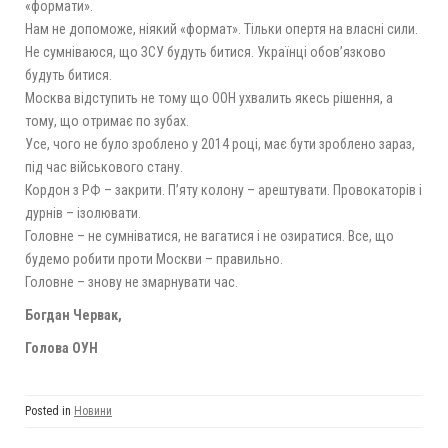
«формати».
Нам не допоможе, ніякий «формат». Тільки опертя на власні сили.
Не сумніваюся, що ЗСУ будуть битися. Українці обов’язково
будуть битися.
Москва відступить не тому що ООН ухвалить якесь рішення, а
тому, що отримає по зубах.
Усе, чого не було зроблено у 2014 році, має бути зроблено зараз,
під час військового стану.
Кордон з РФ – закрити. П’яту колону – арештувати. Провокаторів і
дурнів – ізолювати.
Головне – не сумніватися, не вагатися і не озиратися. Все, що
будемо робити проти Москви – правильно.
Головне – знову не змарнувати час.
Богдан Червак,
Голова ОУН
Posted in
Новини