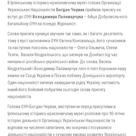
В Ірпінському історико-краєзнавчому музеї голова Організації
Українських Націоналістів
Богдан Червак
приймав присягу на
вступ до ОУН
Володимира Паламарчука
– бійця Добровольчого
батальйону ОУН на псевдо Журналіст.
Слова присяги оунівця звучали так само, як і багато десятиліть
тому з вуст засновника ОУН Євгена Коновальця, його сучасників
та наступних поколінь націоналістів – Олега Ольжича, Олени
Теліги, Василя Кіндратського, що загинув на Донбасі під час
нинішньої російсько-української війни. До слова, Василь
Кіндратський і Володимир Паламарчук пліч-о-пліч боронили нашу
землю на Сході України в Пісках поблизу Донецького аеропорту.
Один націоналіст загинув захищаючи рідну Україну, натомість
інший його бойовий побратим сьогодні склав присягу
націоналіста.
Голова ОУН Богдан Червак, виступаючи перед присутніми в
Ірпінському історико-краєзнавчому музеї розповів про 90-літню
історію діяльності Організації Українських Націоналістів та
відповів на численні запитання, які зокрема стосувалися
діяльності націоналістів у сучасних умовах розвитку Української