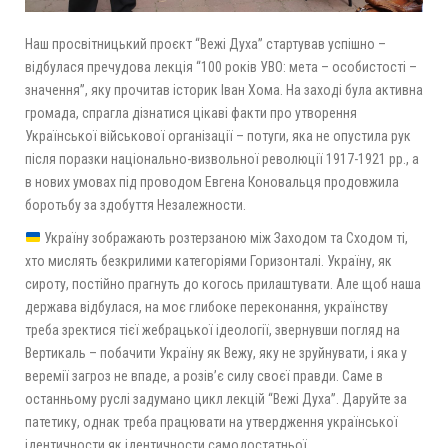
Наш просвітницький проєкт “Вежі Духа” стартував успішно –
відбулася пречудова лекція “100 років УВО: мета – особистості –
значення”, яку прочитав історик Іван Хома. На заході була активна
громада, спрагла дізнатися цікаві факти про утворення
Української військової організації – потуги, яка не опустила рук
після поразки національно-визвольної революції 1917-1921 рр., а
в нових умовах під проводом Евгена Коновальця продовжила
боротьбу за здобуття Незалежности.
Україну зображають розтерзаною між Заходом та Сходом ті,
хто мислять безкрилими категоріями Горизонталі. Україну, як
сироту, постійно прагнуть до когось прилаштувати. Але щоб наша
держава відбулася, на моє глибоке переконання, українству
треба зректися тієї жебрацької ідеології, звернувши погляд на
Вертикаль – побачити Україну як Вежу, яку не зруйнувати, і яка у
веремії загроз не впаде, а розів’є силу своєї правди. Саме в
останньому руслі задумано цикл лекцій “Вежі Духа”. Даруйте за
патетику, однак треба працювати на утвердження української
ідентичности як ідентичности самодостатньої.