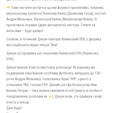
Тому наступні зустрічі в цьому форматі присвятимо, зокрема,
українському рухові на Зеленому Клину (Далекому Сході), постаті
Андрія Мельника, Українській Кубані (Малиновому Клину). Їх
прочитають поважні (дуже авторитетні) лектори. Стежте за
анонсами – буде цікаво!
Словом, із почином! Дякую книгарні Книжковий ЛЕВ, у дворику
якої відбулася перша лекція “Веж”.
Дякую за підтримку цієї ініціятиви Львівській ОУН (Львівська
ОУН).
Дякую Іванові Хомі за змістовну розповідь! Як відзнаку ми
подарували пану Іванові особливу футболку, випущену до 130-
річчя Андрія Мельника, полковника Армії УНР, одного з
очільників УВО, голови ОУН. Дизайн цієї футболки розробив
Василь Петрик – таку можна замовити й собі (пишіть в особисті
повідомлення, розповім як
). Дякую всім, хто прийшов і взяв
участь у заході.
Далі буде!