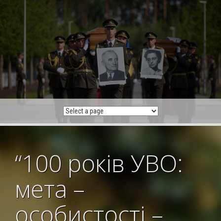
Skip
to
content
“100 років УВО:
мета –
особистості –