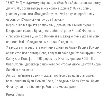
18.07.1944) – відомому під псевдо «Білий» і «Арієць» визначному
діячу ОУН, організатору військових відділів УПА на Волині,
учаснику північної «Похідної групи» 1941 року, співробітнику
часопису «Український голос в Парижі».
Церемонію відкриття розпочали Державним Гімном України.
Відкривали голова Бучацької районної ради Віталій Фреяк та
сільський голова Дмитро Винник під мелодію гімну українських
націоналістів «Зродились ми великої години».
У заході взяли участь: заступник голови райради Василь Вонсяк,
архітектор Володимир Бевз, депутати райради Руслан Крупа і Ігор
Савчук, о. Йосафат ЧСВВ, директор Жизномирської ЗОШ І-ІІІ ст.
Олег Суслик, директор районного територіального центру Андрій
Лисий, жителі села.
Автор пам’ятної дошки – скульптор Ігор Семак. Ініціаторами
встановлення були: Роман Лесів, Володимир Бевз, Руслан Крупа.
Фінансування здійснили районна та міська ради.
Роман Лесів