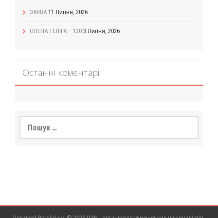
ЗАЯВА
11 Липня, 2026
ОЛЕНА ТЕЛІГА – 120
3 Липня, 2026
Останні коментарі
Пошук:
Designed By
InkHive
.
© 2025 ОУН - організація українських націоналістів.