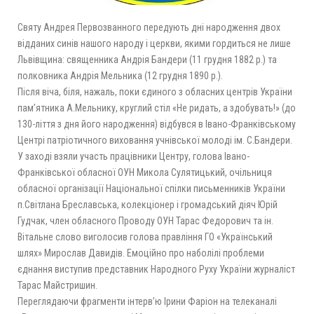
Святу Андрея Первозванного передують дні народження двох
відданих синів нашого народу і церкви, якими гордиться не лише
Львівщина: священника Андрія Бандери (11 грудня 1882 р.) та
полковника Андрія Мельника (12 грудня 1890 р.).
Після віча, біля, нажаль, поки єдиного з обласних центрів України
пам’ятника А.Мельнику, круглий стіл «Не ридать, а здобувать!» (до
130-ліття з дня його народження) відбувся в Івано-Франківському
Центрі патріотичного виховання учнівської молоді ім. С.Бандери.
У заході взяли участь працівники Центру, голова Івано-
Франківської обласної ОУН Микола Сулятицький, очільниця
обласної організації Національної спілки письменників України
п.Світлана Бреславська, колекціонер і громадський діяч Юрій
Гудчак, член обласного Проводу ОУН Тарас Федорович та ін.
Вітальне слово виголосив голова правління ГО «Український
шлях» Мирослав Давидів. Емоційно про наболілі проблеми
єднання виступив представник Народного Руху України журналіст
Тарас Майстришин.
Переглядаючи фрагменти інтерв’ю Ірини Фаріон на телеканалі