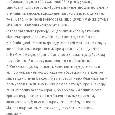
добровольців дивізії СС «Галичина» 1943 р., яку українці
сприймали і для себе розшифровували як новітню дивізію Січових
Стрільців, як зародок відродження власного війська. Це не так
уже й мало, чи всі вони 1944-го стали іншої думки? А як же дітище
Мельника – Світовий конгрес українців?
Голова обласного Проводу ОУН доцент Микола Сулятицький
відзначив просвітницьку місію таких заходів, адже багато
українців і досі не знають до ладу, хто такий Мельник, чи живуть
ще радянськими стереотипами про діяльність ОУН. Директор
ЦПВУМ ім. С.Бандери Галина Савченко відповіла, що цей заклад
теж робить свій внесок у повернення світлої пам’яті про
А.Мельника і щоразу до його ювілею влаштовує урочистості.
Як підсумок зазначимо, що наша мета буде досягнута, коли не
лише в Центрі імені Бандери будуть говорити про Мельника, але й
десь у закладі імені А.Мельника розповідатимуть про С.Бандеру
та інших борців за волю України, бо з обірваним ланцюжком з
криниці водиці не витягнеш, з білими плямами у минулому
щасливого майбутнього не здобудеш. І нехай чудотворець
Микола подарує нам у новому році таку бажану єдність і
перемогу.