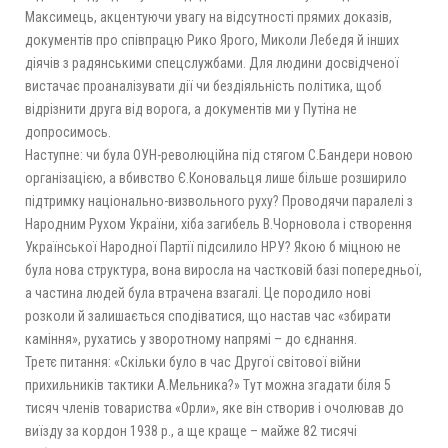
Максимець, акцентуючи увагу на відсутності прямих доказів,
документів про співпрацю Рико Ярого, Миколи Лебедя й інших
діячів з радянськими спецслужбами. Для людини досвідченої
вистачає проаналізувати дії чи бездіяльність політика, щоб
відрізнити друга від ворога, а документів ми у Путіна не
допросимось.
Наступне: чи була ОУН-революційна під стягом С.Бандери новою
організацією, а вбивство Є.Коновальця лише більше розширило
підтримку національно-визвольного руху? Проводячи паралелі з
Народним Рухом України, хіба загибель В.Чорновола і створення
Української Народної Партії підсилило НРУ? Якою б міцною не
була нова структура, вона виросла на частковій базі попередньої,
а частина людей була втрачена взагалі. Це породило нові
розколи й залишається сподіватися, що настав час «збирати
каміння», рухатись у зворотному напрямі – до єднання.
Третє питання: «Скільки було в час Другої світової війни
прихильників тактики А.Мельника?» Тут можна згадати біля 5
тисяч членів товариства «Орли», яке він створив і очолював до
виїзду за кордон 1938 р., а ще краще – майже 82 тисячі