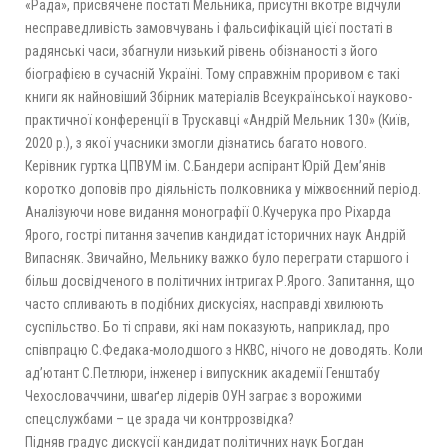
«Рада», присвячене постаті Мельника, присутні вкотре відчули
несправедливість замовчувань і фальсифікацій цієї постаті в
радянські часи, збагнули низький рівень обізнаності з його
біографією в сучасній Україні. Тому справжнім проривом є такі
книги як найновіший Збірник матеріалів Всеукраїнської науково-
практичної конференції в Трускавці «Андрій Мельник 130» (Київ,
2020 р.), з якої учасники змогли дізнатись багато нового.
Керівник гуртка ЦПВУМ ім. С.Бандери аспірант Юрій Дем’янів
коротко доповів про діяльність полковника у міжвоєнний період.
Аналізуючи нове видання монографії О.Кучерука про Ріхарда
Ярого, гострі питання зачепив кандидат історичних наук Андрій
Випасняк. Звичайно, Мельнику важко було переграти старшого і
більш досвідченого в політичних інтригах Р.Ярого. Запитання, що
часто спливають в подібних дискусіях, насправді хвилюють
суспільство. Бо ті справи, які нам показують, наприклад, про
співпрацю С.Федака-молодшого з НКВС, нічого не доводять. Коли
ад’ютант С.Петлюри, інженер і випускник академії Генштабу
Чехословаччини, шваґер лідерів ОУН заграє з ворожими
спецслужбами – це зрада чи контррозвідка?
Підняв градус дискусії кандидат політичних наук Богдан