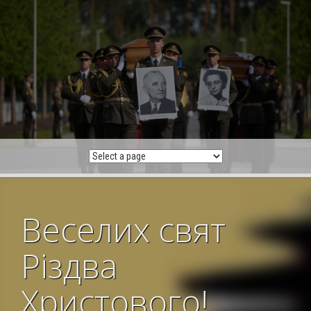
Skip
to
content
Веселих свят
Різдва
Христового!