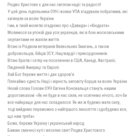
Різдво Христове є для нас світлом надії та радості!
У цей день підпільники ОУН і вояки УПА згадували побратимів, які
загинули за волю України.
І ми, в тихій молитві згадуємо про «Давида» і «Кіндрата».
Молимося за упокій душ усіх українців, які в бою московськими
окупантами не жаліли життя.
Вітаю із Різдвом ветеранів Визвольних Змагань, а також
добровольців, бійців ЗСУ, Нацгвардії і прикордонників.
Вітаю братів і сетер на поселеннях в США, Канаді, Австралії,
Південній Америці та Європі.
Хай Бог береже життя і дає здоров’я.
Плекаймо єдність Нації і вірність заповіту борців за волю України.
Нехай слова Голови ОУН Євгена Коновальця стануть нашим
дороговказом: «Як не буде в нас сили, не осягнемо нічого, хоч би
все найкраще для нас складалося. Як же ж будемо мати силу,
тоді вийдемо переможно з найгіршого лихоліття і здобудемо все,
що нам треба».
Боже, бережи Україну і український народ.
Бажаю смачної куті і веселих свят Різдва Христового.