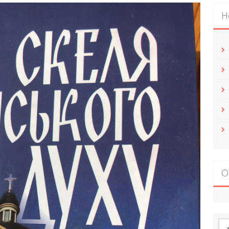
Н
О
По