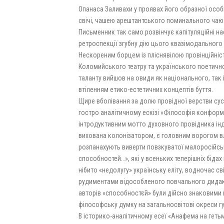
Опанаса Заливахи у проявах його образної особ
свічі, чашею арештантського поминального чаю п
Письменник так само розвінчує капітуляційні н
ретроспекції згубну дію цього квазімодального
Нескореним борцем із пліснявілою провінційніс
Коломийського театру та українського поетичн
таланту вийшов на овиди як національного, так
втіленням етико-естетичних концептів буття.
Щире вболівання за долю провідної верстви сусп
гостро аналітичному ескізі «Філософія конформ
інтродуктивним мотто духовного провідника інд
вихована колонізатором, є головним ворогом в
розпанахують виверти повзкуватої малоросійсь
способностей…», які у всеньких теперішніх біда
нібито «недолугу» українську еліту, водночас 
рудиментами відособленого повчального дидакт
авторів «способностєй» були дійсно знаковими 
філософську думку на загальносвітові окреси г
В історико-аналітичному есеї «Анафема на геть