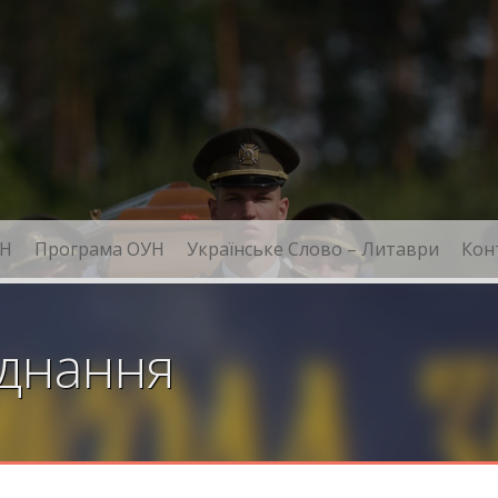
Н
Програма ОУН
Українське Слово – Литаври
Кон
єднання