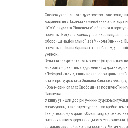
Cкелею українського духу постає нове понад пів
видавництві «Писаний камінь») знаного в Україн
НСЖУ, лауреата Рівненської обласної літературн
премії ім. Богдана Бойка, учасника ліквідації на
оборонця національної ідеї Миколи Симчича. Ві
премії імені Івана Франка і він, небавом, у пер
ужинок…
Величчя представленої монографії граниться п
моноліту – дев’ятьма художніми і художньо-док
«Лебедині ключі», книги новел, оповідань і есеї
книги про художника Опанаса Заливаху «Болід
«Оранжевий спалах Свободи» та поетичної книг
Павличка.
У книгу увійшли добірні ужинки художньо-публі
спрямувань, чітко структуровані за ідейно-те
Так, у першому відламі «Скелі…»під одіозною на
питання нашого державницького становлення, ф
загальноєвропейського імперативу. Читач має 