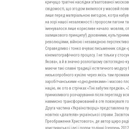
кричущо трагічні наслідки зґвалтованої моско
свідомості, що згодом вилилося у масовій появі
лише перед матеріальною вигодою, котра набув
на зорі нашої незалежності і проросли пагони т
іменувалося лише корисливе начало: мовляв, спо
залишкового принципу!) духовними, культурними
революціями, війною і незавидною перспективо
Справедливо і тонко вчуває письменник сліди «
кінематографічного процесу. І не тільки у стосу
Якова», а й в значно розлогішому світоглядно-к
маючи такі славні традиції естетичного модусу 
низькопробного кукілю через якісь там промахи
заробітчанськими «однодневками» і масово пло
націю, як ото в стрічках «Тіні забутих предків»,
принизливого розчарування після перегляду всяк
навмисно трансформований в оте повзкувате го
Друга частина «Українотворці» представлена п
новітніх «ділателів» української справи. Засві
Преображення Христового», де автор щиро раді
християнської ідеї і попри тодішні (серпень 201