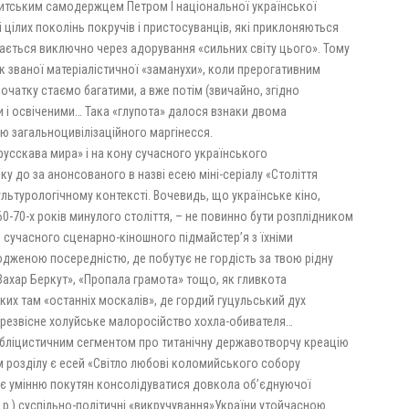
витським самодержцем Петром I національної української
 цілих поколінь покручів і пристосуванців, які приклоняються
ається виключно через адорування «сильних світу цього». Тому
ак званої матеріалістичної «заманухи», коли прерогативним
чатку стаємо багатими, а вже потім (звичайно, згідно
 і освіченими… Така «глупота» далося взнаки двома
ю загальноцивілізаційного маргінесся.
русскава мира» і на кону сучасного українського
нку до за анонсованого в назві есею міні-серіалу «Століття
ультурологічному контексті. Вочевидь, що українське кіно,
60-70-х років минулого століття, – не повинно бути розплідником
 сучасного сценарно-кіношного підмайстер’я з їхніми
дженою посередністю, де побутує не гордість за твою рідну
 «Захар Беркут», «Пропала грамота» тощо, як гливкота
их там «останніх москалів», де гордий гуцульський дух
резвісне холуйське малоросійство хохла-обивателя…
убліцистичним сегментом про титанічну державотворчу креацію
том розділу є есей «Світло любові коломийського собору
є умінню покутян консолідуватися довкола об’єднуючої
2 р.) суспільно-політичні «викручування»України утойчасною