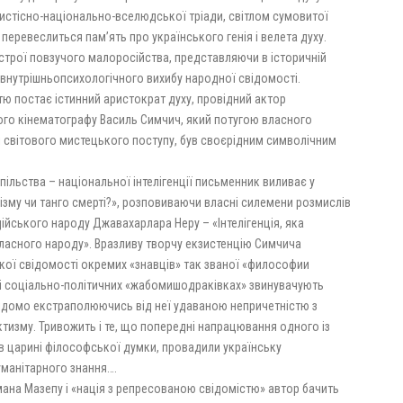
истісно-національно-вселюдської тріади, світлом сумовитої
еревеслиться пам’ять про українського генія і велета духу.
астрої повзучого малоросійства, представляючи в історичній
 внутрішньопсихологічного вихибу народної свідомості.
тю постає істинний аристократ духу, провідний актор
ого кінематографу Василь Симчич, який потугою власного
 і світового мистецького поступу, був своєрідним символічним
ільства – національної інтелігенції письменник виливає у
ізму чи танго смерті?», розповиваючи власні силемени розмислів
ійського народу Джавахарлара Неру – «Інтелігенція, яка
ласного народу». Вразливу творчу екзистенцію Симчича
кої свідомості окремих «знавців» так званої «философии
х і соціально-політичних «жабомишодраківках» звинувачують
свідомо екстраполюючись від неї удаваною непричетністю з
изму. Тривожить і те, що попередні напрацювання одного із
в царині філософської думки, провадили українську
уманітарного знання….
мана Мазепу і «нація з репресованою свідомістю» автор бачить