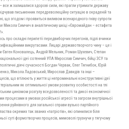
 все ж залишалися здорові сили, які прагли утримати державу
о відчував письменник передреволюційну ситуацію в окраденій та
їні, що згодом і проявиться виливом всенародного гніву супроти
ше Микола Симчич в аналітичному шкіці «Євромайдан – естафета
!».
ось про складні перипетії передвиборчих перегонів, підлі вчинки
ьсифікаційними викрутасами. Лицарі державотворчого чину – це і
ухи Євген Коновалець, Андрій Мельник, Роман Шухевич, Степан
 національної ідеї сотенний УПА Мирослав Симчич, бійці ЗСУ та
олітичні діячі сучасності Богдан Червак, Олег Тягнибок, Юрій
енко, Микола Ладовський, Мирослав Давидів та інші –
есів, що втілюють у життя ці непроминальні конструктивні ідеї
атеріальним як оптимальної умови розвитку особистості на тлі
ським цинізмом розгулу вседозволеності та дикої економічної
ими процесами в умовах російської агресії та загрози внутрішньої
рення руйнівного для загальної справи вузько партійного
ства окремих так званих «патріотів», які опинилися біля
ньої суті формотворчих процесів, мимоволі грузнучи у тягучому