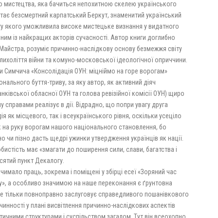
го мистецтва, яка бачиться непохитною скелею українського
стає безсмертний карпатський Беркут, знаменитий український
ту якого уможливила високе мистецьке визнання у видатного
ним із найкращих акторів сучасності. Автор книги доглибно
о Майстра, розуміє причинно-наслідкову основу безмежжя світу
лихоліття війни та комуно-московської ідеологічної оприччини.
 Симчича «Консолідація ОУН: міцніймо на горе ворогам»
нального буття-триву, за яку автор, як активний діяч
нківської обласної ОУН та голова ревізійної комісії ОУН) щиро
 справами реалізує в дії. Відрадно, що попри увагу друга
 як місцевого, так і всеукраїнського рівня, оскільки усеціло
як на руку ворогам нашого національного становлення, бо
 чи пізно дасть щедрі ужинки утвердження українців як нації.
истість має «змагати до поширення сили, слави, багатства і
сятий пункт Декалогу.
чимало праць, зокрема і поміщені у збірці есеї «Зоряний час
у», а особливо значимою на наше переконання є ґрунтовна
а не тільки повноправно заслуговує справедливого пошанівкового
 чинності у плані висвітлення причинно-наслідкових аспектів
тичними структурами і суспільством загалом. Тут він всеохопно