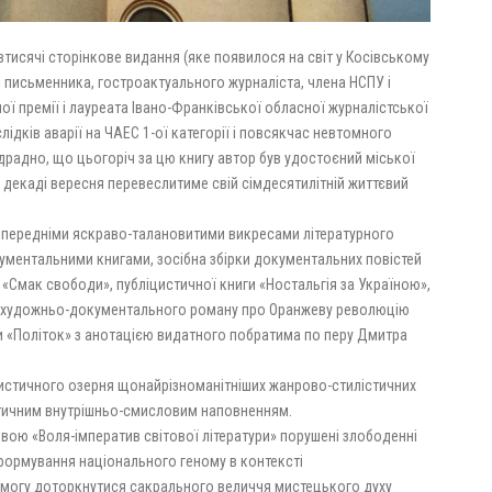
тисячі сторінкове видання (яке появилося на світ у Косівському
і письменника, гостроактуального журналіста, члена НСПУ і
ої премії і лауреата Івано-Франківської обласної журналістської
слідків аварії на ЧАЕС 1-ої категорії і повсякчас невтомного
драдно, що цьогоріч за цю книгу автор був удостоєний міської
шій декаді вересня перевеслитиме свій сімдесятилітній життєвий
опередніми яскраво-талановитими викресами літературного
ументальними книгами, зосібна збірки документальних повістей
в «Смак свободи», публіцистичної книги «Ностальгія за Україною»,
», художньо-документального роману про Оранжеву революцію
и «Політок» з анотацією видатного побратима по перу Дмитра
цистичного озерня щонайрізноманітніших жанрово-стилістичних
матичним внутрішньо-смисловим наповненням.
звою «Воля-імператив світової літератури» порушені злободенні
ормування національного геному в контексті
змогу доторкнутися сакрального величчя мистецького духу