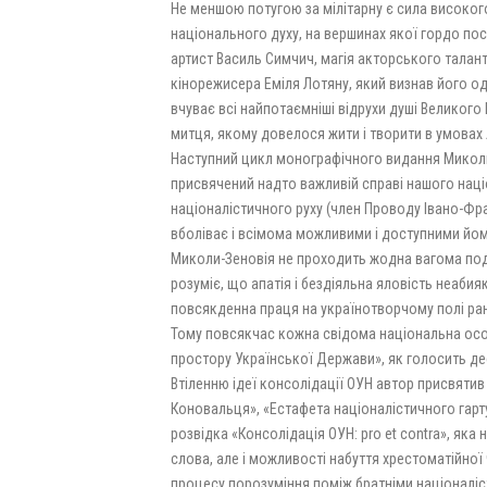
Не меншою потугою за мілітарну є сила високо
національного духу, на вершинах якої гордо по
артист Василь Симчич, магія акторського талан
кінорежисера Еміля Лотяну, який визнав його од
вчуває всі найпотаємніші відрухи душі Великог
митця, якому довелося жити і творити в умовах 
Наступний цикл монографічного видання Миколи
присвячений надто важливій справі нашого націо
націоналістичного руху (член Проводу Івано-Фра
вболіває і всімома можливими і доступними йому
Миколи-Зеновія не проходить жодна вагома подія
розуміє, що апатія і бездіяльна яловість неаби
повсякденна праця на українотворчому полі рано
Тому повсякчас кожна свідома національна особ
простору Української Держави», як голосить де
Втіленню ідеї консолідації ОУН автор присвятив 
Коновальця», «Естафета націоналістичного гарт
розвідка «Консолідація ОУН: pro et contra», як
слова, але і можливості набуття хрестоматійної
процесу порозуміння поміж братніми націоналіс