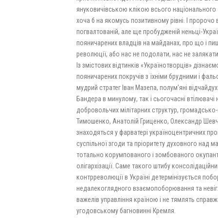
януковичівською клікою всього національного –
хоча б на якомусь позитивному рівні. І пророч
погвалтованій, але ще пробудженій неньці-Укра
пояничарених владців на майданах, про що і пи
революції, або нас не подолати, нас не залякати
Із змістових відтинків «Українотворців» дізнаєм
пояничарених покручів з їхніми брудними і фал
мудрий стратег Іван Мазепа, полум’яні відчайд
Бандера в минулому, так і сьогочасні втілювачі
добровольчих мілітарних структур, громадсько-п
Тимошенко, Анатолій Гриценко, Олександр Шевч
знаходяться у фарватері україноцентричних проц
суспільної згоди та пріоритету духовного над м
тотально корумпованого і зомбованого окупант
олігархізації. Саме такого штибу консолідаційн
контрреволюції в Україні детермінізується побо
недалекоглядного взаємопоборювання та невігла
важелів управління країною і не тямлять справж
угодовському багновинні Кремля.