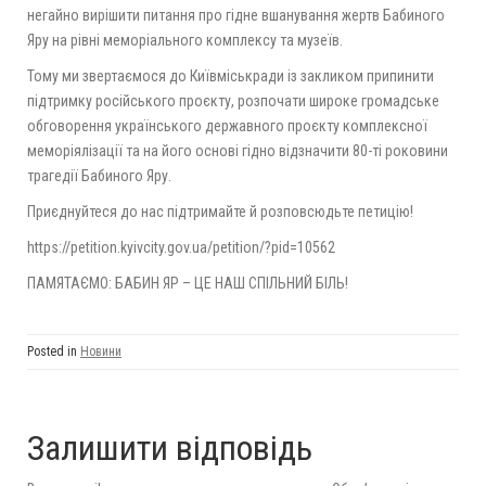
негайно вирішити питання про гідне вшанування жертв Бабиного
Яру на рівні меморіального комплексу та музеїв.
Тому ми звертаємося до Київміськради із закликом припинити
підтримку російського проєкту, розпочати широке громадське
обговорення українського державного проєкту комплексної
меморіялізації та на його основі гідно відзначити 80-ті роковини
трагедії Бабиного Яру.
Приєднуйтеся до нас підтримайте й розповсюдьте петицію!
https://petition.kyivcity.gov.ua/petition/?pid=10562
ПАМЯТАЄМО: БАБИН ЯР – ЦЕ НАШ СПІЛЬНИЙ БІЛЬ!
Posted in
Новини
Залишити відповідь