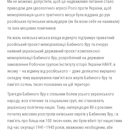
Ми не можемо допустити, щоб це надважливе питання стало
приводом для ідеологічної агресії Росії проти України, щоб
меморіялізація цього трагічного місця була віддана до рук
російських путінських мільярдерів (як би вони себе не називали)
та їхніх місцевих помічників.
На жаль київська міська влада відверто підтримує приватний
російський проєкт меморіалізації Бабиного Яру та ігнорує
наявний український державний проєкт комплексної
меморіялізації Бабиного Яру, розроблений на державне
замовлення Робочою групою Інституту історії України НАНУ, в
якому – на відміну від російського – дуже делікатно вирішено
складну тему вшанування пам’яті всіх жертв Бабиного Яру та
пам’яті сотень тисяч похованих на цій території.
Трагедія Бабиного Яру є спільним болем усього українського
народу, всіх етнічних та соціальних груп, які становлять
українську політичну націю. Тому, напередодні 80-х роковин
початку масових розстрілів київських євреїв у Бабиному Яру, і в
пам’ять про більш ніж 100 тисяч киян, які були вбиті тут нацистами
під час окупації 1941–1943 років, вважаємо необхідним, аби