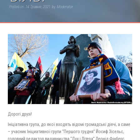
Posted on
14 Травня, 2021
by
Moderator
Дорогі друзі!
Ініціативна група, до якої входять відомі громадські діячі, а саме
– учасник Ініциативної групи “Першого грудня” Йосиф Зісельс,
головний редактор видавництва “Дух і Літера” Леонід Фінберг,