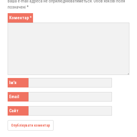
Ваша e-mail адреса не оприлюднюватиметься.
Обов’язкові поля
позначені
*
Коментар
*
Ім'я
Email
Сайт