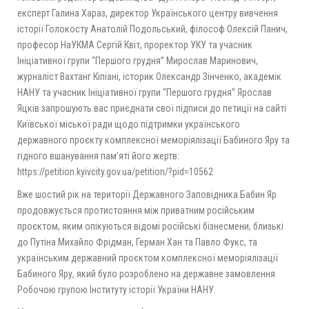
експерт Галина Хараз, директор Українського центру вивчення
історії Голокосту Анатолій Подольський, філософ Олексій Панич,
професор НаУКМА Сергій Квіт, проректор УКУ та учасник
Ініціативної групи “Першого грудня” Мирослав Маринович,
журналіст Вахтанг Кіпіані, історик Олександр Зінченко, академік
НАНУ та учасник Ініціативної групи “Першого грудня” Ярослав
Яцків запрошують вас приєднати свої підписи до петиції на сайті
Київської міської ради щодо підтримки українського
державного проєкту комплексної меморіялізації Бабиного Яру та
гідного вшанування пам’яті його жертв:
https://petition.kyivcity.gov.ua/petition/?pid=10562
Вже шостий рік на території Державного Заповідника Бабин Яр
продовжується протистояння між приватним російським
проєктом, яким опікуються відомі російські бізнесмени, близькі
до Путіна Михайло Фрідман, Герман Хан та Павло Фукс, та
українським державний проєктом комплексної меморіялізації
Бабиного Яру, який було розроблено на державне замовлення
Робочою групою Інституту історії України НАНУ.