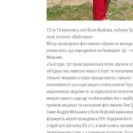
12 та 13 вересня у селі Воля-Якубова, поблизу 
пісні та поезії «Шабелина».
Місце проведення фестивалю обрали не випадко
різних епох, що народилися на Львівщині. Це – 
Мельник.
«Сьогодні, тут лунає українська пісня, звучить 
об’єднує нас навколо нашої історії та популяри
спільно творимо історію процвітаючої, сильної Ук
незалежності сьогодні міцно стоять новітні Ге
національна свідомість та підноситься патріот
минуле нашого народу та збагачуймо його майб
промові меценат та засновник фестивалю Лев Г
Саме Андрія Мельника у Волі-Якубовій вшанову
формують музей провідника ОУН. Відкрили його 
старій хаті (початку ХХ ст.), в якій колись прож
автентичному стані – з глиняною підлогою. Тут з