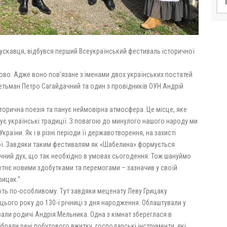
Трускавця, відбувся перший Всеукраїнський фестиваль історичної
во. Адже воно пов’язане з іменами двох українських постатей
гетьман Петро Сагайдачний та один з провідників ОУН Андрій
історична поезія та панує неймовірна атмосфера. Це місце, яке
зує українські традиції. З повагою до минулого нашого народу ми
раїни. Як і в різні періоди її державотворення, на захисті
рої. Завдяки таким фестивалям як «Шабелина» формується
ичний дух, що так необхідно в умовах сьогодення. Тож шануймо
утнє новими здобутками та перемогами – зазначив у своїй
рицак.”
ють по-особливому. Тут завдяки меценату Леву Грицаку
цього року до 130-ї річниці з дня народження. Облаштували у
ивали родичі Андрія Мельника. Одна з кімнат збереглася в
ібрали речі побутового вжитку, господарські інструменти, які