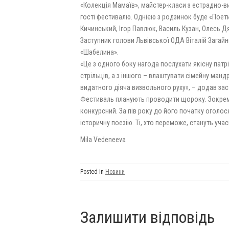
«Колекція Мамаїв», майстер-класи з естрадно-ви
гості фестивалю. Однією з родзинок буде «Поетич
Кичинський, Ігор Павлюк, Василь Кузан, Олесь Дя
Заступник голови Львівської ОДА Віталій Загайн
«Шабелина».
«Це з одного боку нагода послухати якісну патр
стрільців, а з іншого – влаштувати сімейну манд
видатного діяча визвольного руху», – додав за
Фестиваль планують проводити щороку. Зокрема
конкурсний. За пів року до його початку оголося
історичну поезію. Ті, хто переможе, стануть уч
Mila Vedeneeva
Posted in
Новини
Залишити відповідь