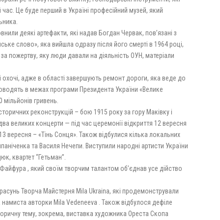
час. Це буде перший в Україні професійний музей, який
ьника.
или деякі артефакти, які надав Богдан Червак, пов’язані з
ське слово», яка вийшла одразу після його смерті в 1964 році,
за пожертву, яку люди давали на діяльність ОУН, матеріали
сі охочі, адже в області завершують ремонт дороги, яка веде до
оводять в межах програми Президента України «Велике
 мільйонів гривень.
торичних реконструкцій – бою 1915 року за гору Маківку і
два великих концерти — під час церемонії відкриття 12 вересня
 13 вересня – «Тінь Сонця». Також відбулися кілька локальних
паніченка та Василя Нечепи. Виступили народні артисти України
юк, квартет “Гетьман”.
Файфура , який своїм творчим талантом об’єднав усе дійство
расунь Творча Майстерня Mila Ukraina, які продемонстрували
а намиста авторки Mila Vedeneeva . Також відбулося дефіле
сторичну тему, зокрема, виставка художника Ореста Скопа