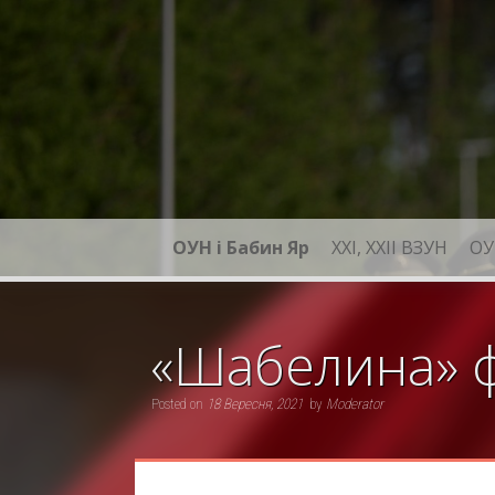
Skip
to
content
ОУН і Бабин Яр
XXI, ХХІІ ВЗУН
ОУ
«Шабелина» ф
Posted on
18 Вересня, 2021
by
Moderator