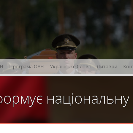
Н
Програма ОУН
Українське Слово – Литаври
Кон
ормує національну 