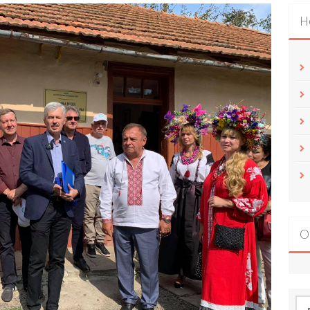
Н
О
По