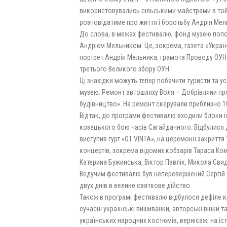
використовувались сільськими майстрами в той 
розповідатиме про життя і боротьбу Андрія Мел
До слова, в межах фестивалю, фонд музею поповн
Андрієм Мельником. Це, зокрема, газета «Україн
портрет Андрія Мельника, грамота Проводу ОУН 
третього Великого збору ОУН.
Ці знахідки можуть тепер побачити туристи та у
музею. Ремонт автошляху Воля – Добрівляни пр
будівництво». На ремонт скерували приблизно 10
Відтак, до програми фестивалю входили блоки іс
козацького бою часів Сагайдачного. Відбулися 
виступив гурт «OТ VINTA», на церемонії закриття
концертів, зокрема відомих кобзарів Тараса Ком
Катерина Бужинська, Віктор Павлік, Микола Свид
Ведучим фестивалю був неперевершений Сергій 
двух днів в велике святкове дійство.
Також в програмі фестивалю відбулося дефіле к
сучасні українські вишиванки, авторські вінки т
українських народних костюмів, вернісажі на і