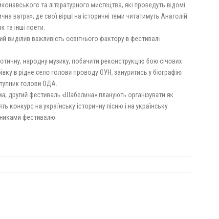
конавського та літературного мистецтва, які проведуть відомі
на ватра», де свої вірші на історичні теми читатимуть Анатолій
к та інші поети.
ий виділив важливість освітнього фактору в фестивалі
іотичну, народну музику, побачити реконструкцію бою січових
рівку в рідне село голови проводу ОУН, зануритись у біографію
ступник голови ОДА.
, другий фестиваль «Шабелина» планують організувати як
ть конкурс на українську історичну пісню і на українську
асниками фестивалю.