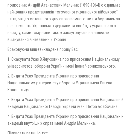
полковник Андрій Атанасович Мельник (1890-1964) є одними з
найкращих представників тогочасної української військової
еліти, які до останнього дня свого земного життя боролись за
незалежність Української держави та свободу українського
народу, саме тому вони також заслуговують на належне
вшанування в незалежній Україні.
Враховуючи вищевикладене прошу Вас:
1. Скасувати Указ В.Януковича про присвоєння Національному
університетові оборони України імені Івана Черняховського.
2. Видати Указ Президента України про присвоєння
Національному університету оборони України імені Євгена
Коновальця.
3. Видати Указ Президента України про присвоєння Національній
академії Національної Гвардії України імені Петра Болбочана.
4. Видати Указ Президента України про присвоєння Національній
академії внутрішніх справ імені Андрія Мельника.
Підписати петицію тут: