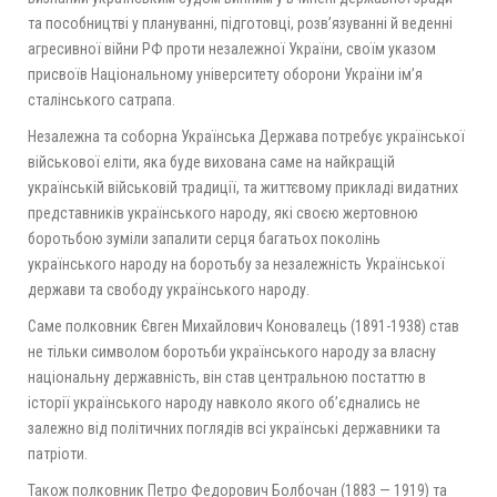
та пособництві у плануванні, підготовці, розв’язуванні й веденні
агресивної війни РФ проти незалежної України, своїм указом
присвоїв Національному університету оборони України ім’я
сталінського сатрапа.
Незалежна та соборна Українська Держава потребує української
військової еліти, яка буде вихована саме на найкращій
українській військовій традиції, та життєвому прикладі видатних
представників українського народу, які своєю жертовною
боротьбою зуміли запалити серця багатьох поколінь
українського народу на боротьбу за незалежність Української
держави та свободу українського народу.
Саме полковник Євген Михайлович Коновалець (1891-1938) став
не тільки символом боротьби українського народу за власну
національну державність, він став центральною постаттю в
історії українського народу навколо якого об’єднались не
залежно від політичних поглядів всі українські державники та
патріоти.
Також полковник Петро Федорович Болбочан (1883 — 1919) та