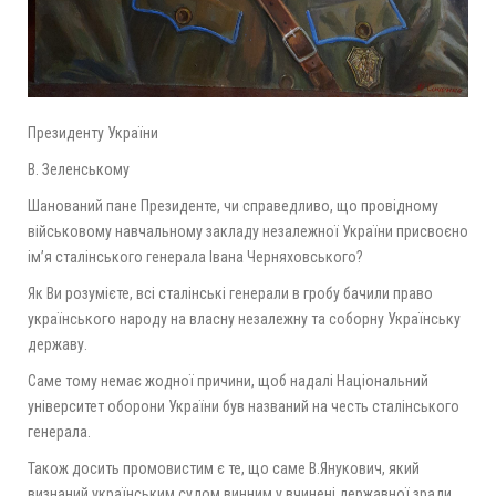
Президенту України
В. Зеленському
Шанований пане Президенте, чи справедливо, що провідному
військовому навчальному закладу незалежної України присвоєно
ім’я сталінського генерала Івана Черняховського?
Як Ви розумієте, всі сталінські генерали в гробу бачили право
українського народу на власну незалежну та соборну Українську
державу.
Саме тому немає жодної причини, щоб надалі Національний
університет оборони України був названий на честь сталінського
генерала.
Також досить промовистим є те, що саме В.Янукович, який
визнаний українським судом винним у вчинені державної зради