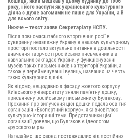
Кошиця, який мешкав у цьому будинку до 1906
року, і його заслуги як українського культурного
діяча є дуже вагомими не лише для України, а й
для всього світу.
Нижче – текст заяви Секретаріату НСПУ.
Після повномасштабного вторгнення росії в
суверенну незалежну Україну в нашому культурному
просторі постало актуальне питання в доцільності
вивчення творчості російських письменників в
навчальних закладах України, у функціонуванні
музеїв таких письменників на території України, а
також у перейменуванні вулиць, названих на честь
таких культурних діячів.
Як відомо, нещодавно з фасаду жовтого корпусу
Київського університету зняли пам’ятну дошку,
присвячену російському письменнику Булгакову.
Прохання про вилучення цієї дошки подала освітня
організація «Експертний корпус», яка висвітлює
культурно-історичні теми. Представники цієї
організації довели, що Булгаков є ідеологом
«русского міра».
Нагадаймо, що серед постраждалих від постійних