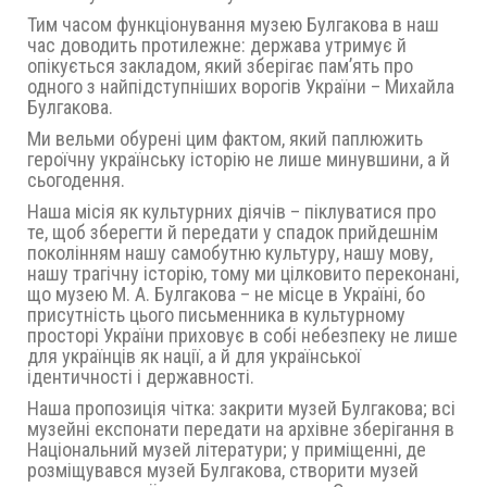
Тим часом функціонування музею Булгакова в наш
час доводить протилежне: держава утримує й
опікується закладом, який зберігає пам’ять про
одного з найпідступніших ворогів України – Михайла
Булгакова.
Ми вельми обурені цим фактом, який паплюжить
героїчну українську історію не лише минувшини, а й
сьогодення.
Наша місія як культурних діячів – піклуватися про
те, щоб зберегти й передати у спадок прийдешнім
поколінням нашу самобутню культуру, нашу мову,
нашу трагічну історію, тому ми цілковито переконані,
що музею М. А. Булгакова – не місце в Україні, бо
присутність цього письменника в культурному
просторі України приховує в собі небезпеку не лише
для українців як нації, а й для української
ідентичності і державності.
Наша пропозиція чітка: закрити музей Булгакова; всі
музейні експонати передати на архівне зберігання в
Національний музей літератури; у приміщенні, де
розміщувався музей Булгакова, створити музей