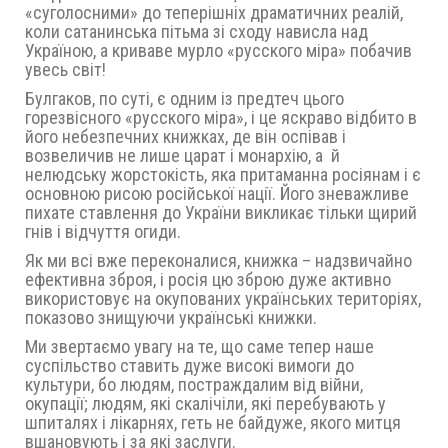
«суголосними» до теперішніх драматичних реалій,
коли сатанинська пітьма зі сходу нависла над
Україною, а криваве мурло «русского міра» побачив
увесь світ!
Булгаков, по суті, є одним із предтеч цього
горезвісного «русского міра», і це яскраво відбито в
його небезпечних книжках, де він оспівав і
возвеличив не лише царат і монархію, а й
нелюдську жорстокість, яка притаманна росіянам і є
основною рисою російської нації. Його зневажливе
пихате ставлення до України викликає тільки щирий
гнів і відчуття огиди.
Як ми всі вже переконалися, книжка – надзвичайно
ефективна зброя, і росія цю зброю дуже активно
використовує на окупованих українських територіях,
показово знищуючи українські книжки.
Ми звертаємо увагу на те, що саме тепер наше
суспільство ставить дуже високі вимоги до
культури, бо людям, постраждалим від війни,
окупації; людям, які скалічіли, які перебувають у
шпиталях і лікарнях, геть не байдуже, якого митця
вшановують і за які заслуги.