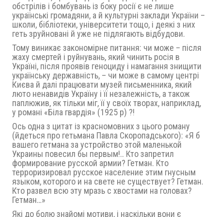
обстрілів і бомбувань із боку росії є не лише
українські громадяни, а й культурні заклади України –
школи, бібліотеки, університети тощо, і деякі з них
геть зруйновані й уже не підлягають відбудови.
Тому виникає закономірне питання: чи може – після
жаху смертей і руйнувань, який чинить росія в
Україні, після проявів геноциду і намагання знищити
українську державність, – чи може в самому центрі
Києва й далі працювати музей письменника, який
люто ненавидів Україну і її незалежність, а також
паплюжив, як тільки міг, її у своїх творах, наприклад,
у романі «Біла гвардія» (1925 р) ?!
Ось одна з цитат із красномовних з цього роману
(йдеться про гетьмана Павла Скоропадського): «Я б
вашего гетмана за устройство этой маленькой
Украины повесил бы первым!.. Кто запретил
формирование русской армии? Гетман. Кто
терроризировал русское население этим гнусным
языком, которого и на свете не существует? Гетман.
Кто развел всю эту мразь с хвостами на головах?
Гетман…»
Які до болю знайомі мотиви, і наскільки вони є