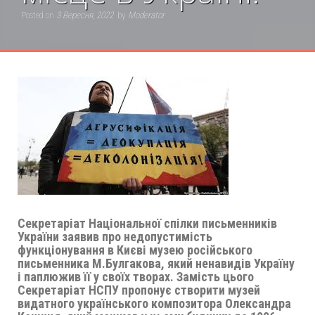
Posted on
3 Вересня, 2022
by
Moderator
Секретаріат Національної спілки письменників
України заявив про недопустимість
функціонування в Києві музею російського
письменника М.Булгакова, який ненавидів Україну
і паплюжив її у своїх творах. Замість цього
Секретаріат НСПУ пропонує створити музей
видатного українського композитора Олександра