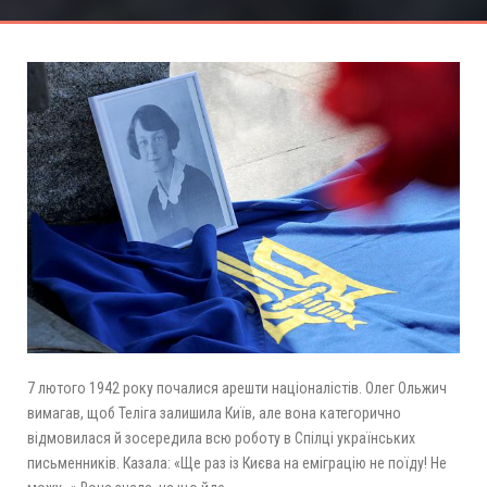
7 лютого 1942 року почалися арешти націоналістів. Олег Ольжич
вимагав, щоб Теліга залишила Київ, але вона категорично
відмовилася й зосередила всю роботу в Спілці українських
письменників. Казала: «Ще раз із Києва на еміграцію не поїду! Не