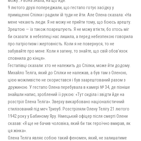
можу…» Вона знала, на що йде.
9 лютого друзі попереджали, що гестапо готує засідку у
приміщенні Спілки і радили їй туди не йти. Але Олена сказала: «На
мене чекають люди. Я не можу не прийти тому, що боюсь арешту.
Зрештою — їх також поарештують. Я не можу втікти, бо хтось міг
би сказати: в небезпеці нас лишила, а перед небезпекою говорила
про патріотизм і жертовність. Коли я не повернуся, то не
забувайте про мене. Коли я загину, то знайте, що свій обов’язок
сповнила до кінця».
Гестапівці сказали: хто не належить до Спілки, може йти додому.
Михайло Теліга, який до Спілки не належав, а був там з Оленою,
цією можливістю не скористався і був заарештований разом з
дружиною. У гестапо Олена перебувала в камері № 34, де пізніше
знайшли напис, зроблений її рукою: «Тут сиділа і звідти йде на
розстріл Олена Теліга». Зверху викарбовано націоналістичний
стилізований під меч Тризуб. Розстріляли Олену Телігу 21 лютого
1942 року у Бабиному Яру. Німецький офіцер після смерті Олени
сказав: «Я ще не бачив чоловіка, який би так героїчно вмирав, як
ця жінка».
Олена Теліга являє собою такий феномен, який, не залишатиме