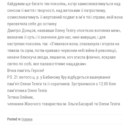
байдужим ще багато тих поколінь, котрі замислюватимуться над
сенсом її життя і творчості, над витоками її патріотизму,
осмислюватимуть її жертовний подвиг в ім’я тієї справи, якій вона
присвятила себе до останку.
Дмитро Донцов, назвавши Олену Телігу «поеткою вогняних меж»,
визначив її суть і її значення для нас, нині живущих, і для
наступних поколінь так: «З’явилася вона, спалахнула i згоріла на
тяжкім та сiрiм, потім криваво-червонім небі війни й революції,
неначе блискуча звiзда, лишаючи, хоч згасла фізично, яскраве
світло по собі, яке палахкотітиме нащадкам».
Вічна пам’ять Героїні!
P.S. 21 лютого ц. р. у Бабиному Яру відбудеться вшанування
пам’яті Олени Теліги та її соратників. Зустрінемося о 12.00 біля
пам’ятника Олені Телізі.
Тетяна Олійник,
членкиня Жіночого товариства ім. Ольги Басараб та Олени Теліги
Posted in
Новини