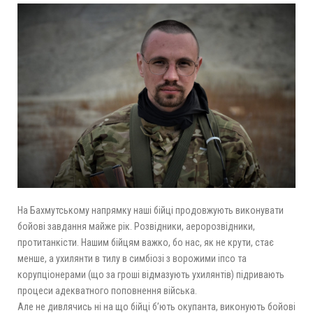
На Бахмутському напрямку наші бійці продовжують виконувати
бойові завдання майже рік. Розвідники, аеророзвідники,
протитанкісти. Нашим бійцям важко, бо нас, як не крути, стає
менше, а ухилянти в тилу в симбіозі з ворожими іпсо та
корупціонерами (що за гроші відмазують ухилянтів) підривають
процеси адекватного поповнення війська.
Але не дивлячись ні на що бійці б’ють окупанта, виконують бойові