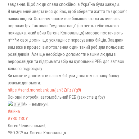
завдання. Щоб люди спали спокійно, а Україна була завжди.
Я вимушений звертатися до Вас, щоб зберегти життя та здоров’я
наших людей. Останнім часом все більшою стала активність
ворожих fpv. Так звані “судоплатіаці” (на честь гебістського
покидька, який вбив Євгена Коновальця) масово постачають
п***м свої дрони, що ускладнює пересування бійців. Завдяки
вам вже в процесі виготовлення один такий реб для польових
розвідників. Але ще необхідно допомогти нашим людям з
аеророзвідки та підтримати збір на купольний РЕБ для автівок
їхнього підрозділу.
Ви можете допомогти нашим бійцям донатом на нашу банку
взаємодопомоги:
https://send.monobank.ua/jar/8ZrFzsYg9i
Основні потреби: автомобільний РЕБ (захист від fpv)
Ми – неминучі.
#війна
#УВО
#ЗСУ
Євген Чепилянський,
УВО-ЗСУ ім. Євгена Коновальця