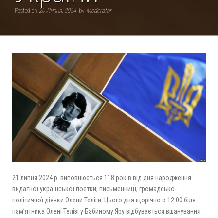
Posted on
20 Липня, 2024
by
Moderator
21 липня 2024 р. виповнюється 118 років від дня народження
видатної української поетки, письменниці, громадсько-
політичної діячки Олени Теліги. Цього дня щорічно о 12.00 біля
пам’ятника Олені Телізі у Бабиному Яру відбувається вшанування