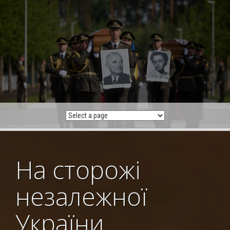
Skip
to
content
На сторожі
незалежної
України