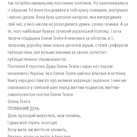
так потрібен нинішньому поколінню політиків. Усі захоплювалися
її образом, бо вона поєднувала в собі красу зовнішню, внутрішню
і високі ідеали. Вона була цілісною натурою, яка випереджала
свій час, у якої ніколи не розходилися думки, слова і вчинки. А це
те, чого найбільше бракує сучасній українській політиці. І хоча
творча спадщина Олени Теліги й невелика за обсягом, в її
творчому доробку лише кілька десятків віршів, статей і рефератів
публіцистики, але вельми значима за своєю сутністю і
публіцистичною спрямованістю.
Поетична й героїчна Душа Олени Теліги і зараз на сторожі
незалежної України. Ім’я Олени Теліги навічно вписане в нетлінну
Книгу народної пам’яті про великих українців і українок. І нині ми
схиляємося у глибокій шані перед життям-подвигом, життям-
самопосвятою поетки Олени Теліги.
Олена Теліга
ПЛОМІННИЙ ДЕНЬ
День прозорий мерехтить, мов пломінь,
І душа моя горить сьогодні.
Хочу жити, аж життя не зломить,
Рватись вгору чи летіть в безодню.