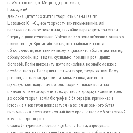
пам’яті про неї. (ст. Метро «Дорогожичі»).
Приходьте!
Декілька цитат про життя і творчість Олени Теліги:
Шевельов Ю.: «Оцінка творчости тих письменників, які
переживають своє покоління, звичайно переходить три етапи.
Спершу оцінка сучасників. Volens-nolens вона зв’язана з оцінкою
особи творця. Критик або читач, що найбільше прагнув
об’єктивности, все-таки не можуть цілковито абстрагуватися від
образу особи, від її вдачі, суспільної позиції й ролі, даних
біографії. Потім приходить друге покоління, не знайоме вже з
особою творця. Перед ним – тільки твори, твори як такі. Йому
розповідають епізоди з життя письменника, але воно
відмахується: нащо нам це, ось твори – і тільки вони нас
цікавлять. І вже згодом інтерес до творів зроджує новий інтерес
до особи творця: армія біографів, бібліографів, причинкарів і
істориків літератури накидається на всі сліди земного буття
письменника, реставрує кожний його крок і створює біографічний
коментар до творів».
Оксана Лятуринська, сучасниця Олени Теліги, спробувала
ідентифікувати образ Олени Теліги у свідомості публіки: на свої