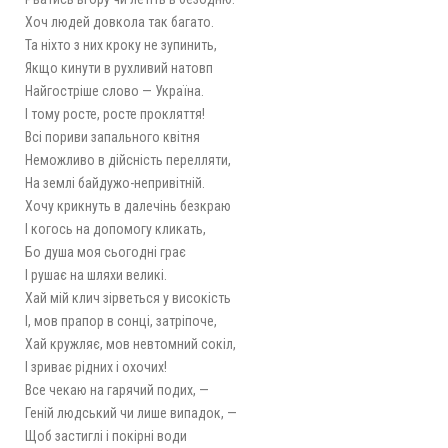
Хоч людей довкола так багато.
Та ніхто з них кроку не зупинить,
Якщо кинути в рухливий натовп
Найгостріше слово — Україна.
І тому росте, росте прокляття!
Всі пориви запального квітня
Неможливо в дійсність перелляти,
На землі байдужо-непривітній.
Хочу крикнуть в далечінь безкраю
І когось на допомогу кликать,
Бо душа моя сьогодні грає
І рушає на шляхи великі.
Хай мій клич зірветься у високість
І, мов прапор в сонці, затріпоче,
Хай кружляє, мов невтомний сокіл,
І зриває рідних і охочих!
Все чекаю на гарячий подих, —
Геній людський чи лише випадок, —
Щоб застиглі і покірні води