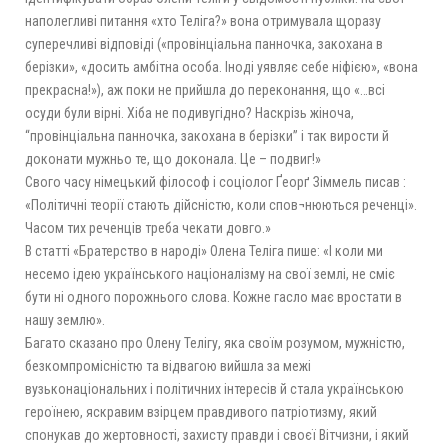
наполегливі питання «хто Теліга?» вона отримувала щоразу
суперечливі відповіді («провінціальна панночка, закохана в
берізки», «досить амбітна особа. Іноді уявляє себе ніфією», «вона
прекрасна!»), аж поки не прийшла до переконання, що «…всі
осуди були вірні. Хіба не подивугідно? Наскрізь жіноча,
“провінціальна панночка, закохана в берізки” і так вирости й
доконати мужньо те, що доконала. Це – подвиг!»
Свого часу німецький філософ і соціолог Ґеорґ Зіммель писав :
«Політичні теорії стають дійсністю, коли спов¬нюються реченці».
Часом тих реченців треба чекати довго.»
В статті «Братерство в народі» Олена Теліга пише: «І коли ми
несемо ідею українського націоналізму на свої землі, не сміє
бути ні одного порожнього слова. Кожне гасло має вростати в
нашу землю».
Багато сказано про Олену Телігу, яка своїм розумом, мужністю,
безкомпромісністю та відвагою вийшла за межі
вузьконаціональних і політичних інтересів й стала українською
героїнею, яскравим взірцем правдивого патріотизму, який
спонукав до жертовності, захисту правди і своєї Вітчизни, і який