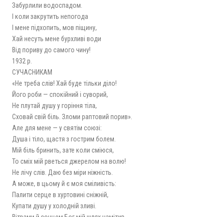
Забурлили водоспадом.
І коли закрутить непогода
І мене підхопить, мов піщину,
Хай несуть мене бурхливі води
Від пориву до самого чину!
1932 р.
СУЧАСНИКАМ
«Не треба слів! Хай буде тільки діло!
Його роби — спокійний і суворий,
Не плутай душу у горіння тіла,
Сховай свій біль. Зломи раптовий порив».
Але для мене — у святім союзі:
Душа і тіло, щастя з гострим болем.
Мій біль бринить, зате коли сміюся,
То сміх мій рветься джерелом на волю!
Не лічу слів. Даю без міри ніжність.
А може, в цьому й є моя сміливість:
Палити серце в хуртовині сніжній,
Купати душу у холодній зливі.
Вітрами й сонцем Бог мій шлях намітив,