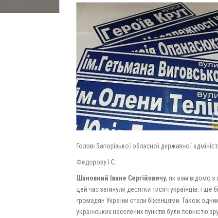
Голові Запорізької обласної державної адмініст
Федорову І.С.
Шановний Іване Сергійовичу
, як вам відомо з
цей час загинули десятки тисяч українців, і ще 
громадян України стали біженцями. Також одним 
українських населених пунктів були повністю зру