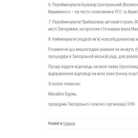
6. Перейменувати Бульвар Центральний (Вознесе
Вишиваного – на честь полковника УСС та Армі
7. Перейменувати Прибережну автомагістраль (К
місті Запоріжжя, на проспект Гетьмана Івана Ма
8. Найменувати (надати ім’я) новозбудованому м
Розуміючи що вищезгадані рішення не можуть б
процедури в Запорізькій міській раді, для реалі
Прошу надати відповідь на мою заяву (пропозиц
відправлення відповіді на мою електронну пошту 
Зі всією повагою,
Михайло Буряк,
провідник Запорізької оласної організації ОУН
Posted in
Новини