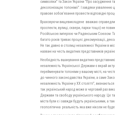
символіки” та Закон України “Про засудження та
деколонізацію топонімії”. І завдяки ухваленню 
правове зобов’язання провести відповідні проце
Враховуючи вищевикладене
вважаю справедлив
проспекти, вулиці, сквери, парки тощо) не повинн
Російською імперією чи Радянським Союзом. Та
багато років триває процес декомунізації, декол
Не так давно в столиці незалежної України в міс
названі на честь видатних представників україн
Необхідність вшанування видатних представникі
незалежність Української Держави є вкрай акт
перейменувати топоніми у вашому місті, на чест
до чинного законодавства України, а саме Закон
незалежність України у XX столітті”, визнаються
так український народ може в черговий раз вика
Держави та свободу українського народу. Це та
міста були є і завжди будуть українськими, а та
геополітична
реальність яка вже ніколи не буде