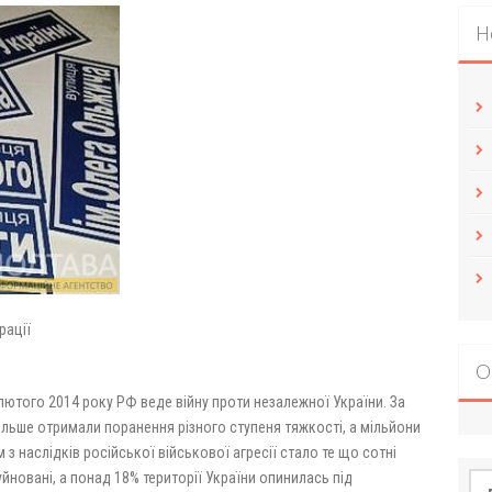
Н
рації
О
 лютого 2014 року РФ веде війну проти незалежної України. За
більше отримали поранення різного ступеня тяжкості, а мільйони
з наслідків російської військової агресії стало те що сотні
йновані, а понад 18% території України опинилась під
По