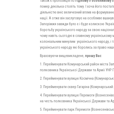
Також є пропозиція по
гідному
й
особливому
в
помер декілька століть тому. І хоча його пост
діяльністю вніс величезний вплив на формуванн
нації. А отже він заслуговує на особливе вшану
Запоріжжя завжди було є і буде колискою Україн
боротьбу українського народу за свою націонал
чому навіть сьогодні в славному українському міс
колоніальним минулим
українського народу, і 
українського народу які боролись за право наш
Враховуючи вищевикладене,
прошу Вас
:
1. Перейменувати Комунарський район міста За
полковника Української Держави та Армії УНР 
2. Перейменувати вулицю Космічна (Комунарськи
3. Перейменувати сквер Гагаріна (Комунарський 
4. Перейменувати вулицю Перемоги (Вознесенівс
на честь полковника Української Держави та Ар
5. Перейменувати парк Перемоги (Вознесенівськ