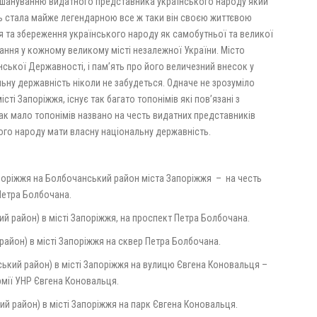
шануванню видатного представника українського народу який
ать стала майже легендарною все ж таки він своєю життєвою
я та збереження українського народу як самобутньої та великої
вання у кожному великому місті незалежної України. Місто
ської Державності, і пам’ять про його величезний внесок у
ьну державність ніколи не забудеться. Одначе не зрозуміло
ті Запоріжжя, існує так багато топонімів які пов’язані з
так мало топонімів названо на честь видатних представників
ого народу мати власну національну державність.
поріжжя на Болбочанський район міста Запоріжжя
–
на честь
Петра Болбочана.
й район) в місті Запоріжжя, на проспект Петра Болбочана.
район) в місті Запоріжжя на сквер Петра Болбочана.
ький район) в місті Запоріжжя на вулицю Євгена Коновальця –
мії УНР Євгена Коновальця.
ий район) в місті Запоріжжя на парк Євгена Коновальця.