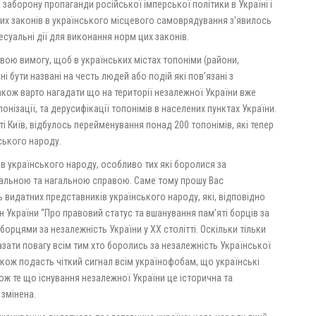
 заборону пропаганди російської імперської політики в Україні і
цих законів в українського місцевого самоврядування з’явилось
суальні дії для виконання норм цих законів.
ою вимогу, щоб в українських містах топоніми (райони,
і бути названі на честь людей або подій які пов’язані з
кож варто нагадати що на території незалежної України вже
онізації, та дерусифікації топонімів в населених пунктах України.
ті Київ, відбулось перейменування понад 200 топонімів, які тепер
ського народу.
в українського народу, особливо тих які боролися за
уальною та нагальною справою. Саме тому прошу Вас
ь видатних представників українського народу, які, відповідно
 України “Про правовий статус та вшанування пам’яті борців за
 борцями за незалежність України у XX столітті. Оскільки тільки
зати повагу всім тим хто боролись за незалежність Української
кож подасть чіткий сигнал всім українофобам, що українські
кож те що існування незалежної України це історична та
 змінена.