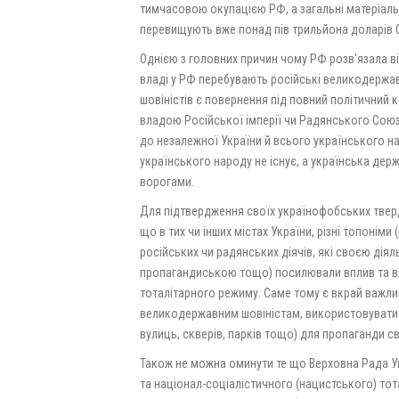
тимчасовою окупацією РФ, а загальні матеріальн
перевищують вже понад пів трильйона доларів
Однією з головних причин чому РФ розв’язала ві
владі у РФ перебувають російські великодержа
шовіністів є повернення під повний політичний к
владою Російської імперії чи Радянського Союз
до незалежної України й всього українського на
українського народу не існує, а українська дер
ворогами.
Для підтвердження своїх українофобських твер
що в тих чи інших містах України, різні топоніми
російських чи радянських діячів, які своєю дія
пропагандиською тощо) посилювали вплив та в
тоталітарного режиму. Саме тому є вкрай важл
великодержавним шовіністам, використовувати чи
вулиць, скверів, парків тощо) для пропаганди св
Також не можна оминути те що Верховна Рада У
та націонал-соціалістичного (нацистського) тот