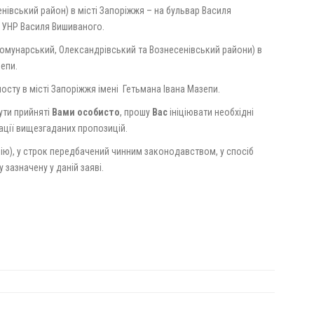
нівський район) в місті Запоріжжя – на бульвар Василя
ї УНР Василя Вишиваного.
омунарський, Олександрівський та Вознесенівський райони) в
зепи.
осту в місті Запоріжжя імені
Гетьмана Івана Мазепи.
ути прийняті
Вами особисто
, прошу
Вас
ініціювати необхідні
зації вищезгаданих пропозицій.
ію), у строк передбачений чинним законодавством, у спосіб
зазначену у даній заяві.