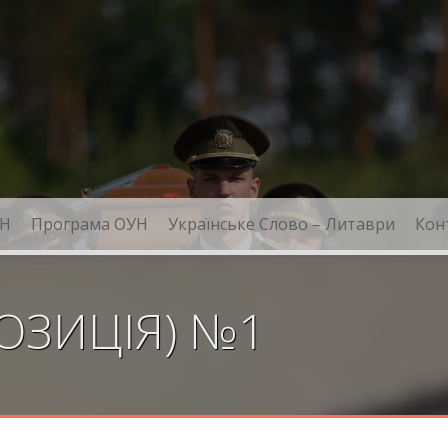
Н
Програма ОУН
Українське Слово – Литаври
Кон
ОЗИЦІЯ) №1