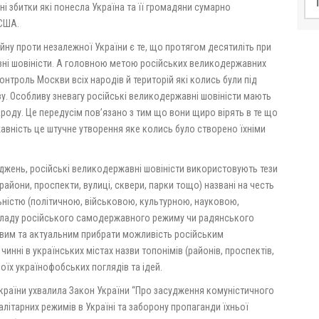
і збитки які понесла Україна та її громадяни сумарно
 США.
йну проти незалежної України є те, що протягом десятиліть при
вні шовіністи. А головною метою російських великодержавних
онтроль Москви всіх народів й територій які колись були під
у. Особливу зневагу російські великодержавні шовіністи мають
роду. Це передусім пов’язано з тим що вони щиро вірять в те що
жавність це штучне утворення яке колись було створено їхніми
джень, російські великодержавні шовіністи використовують тези
 (райони, проспекти, вулиці, сквери, парки тощо) названі на честь
льністю (політичною, військовою, культурною, науковою,
ладу російського самодержавного режиму чи радянського
ивим та актуальним прибрати можливість російським
нні в українських містах назви топонімів (районів, проспектів,
оїх українофобських поглядів та ідей.
країни ухвалила Закон України “Про засудження комуністичного
алітарних режимів в Україні та заборону пропаганди їхньої