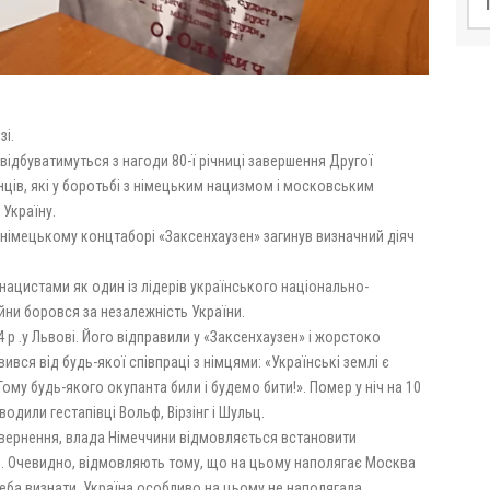
зі.
і відбуватимуться з нагоди 80-ї річниці завершення Другої
нців, які у боротьбі з німецьким нацизмом і московським
 Україну.
 у німецькому концтаборі «Заксенхаузен» загинув визначний діяч
ацистами як один із лідерів українського національно-
ійни боровся за незалежність України.
 р .у Львові. Його відправили у «Заксенхаузен» і жорстоко
ився від будь-якої співпраці з німцями: «Українські землі є
му будь-якого окупанта били і будемо бити!». Помер у ніч на 10
одили гестапівці Вольф, Вірзінг і Шульц.
звернення, влада Німеччини відмовляється встановити
я. Очевидно, відмовляють тому, що на цьому наполягає Москва
реба визнати, Україна особливо на цьому не наполягала.