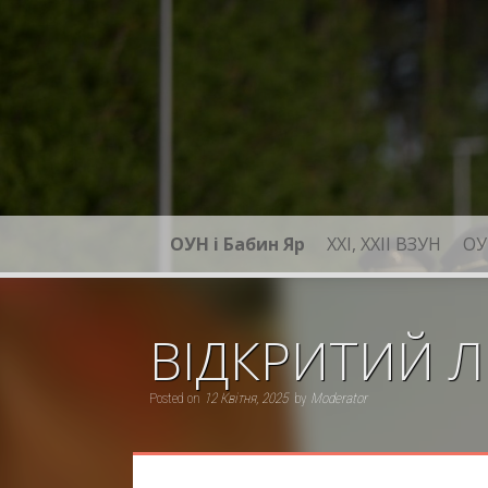
Skip
to
content
ОУН і Бабин Яр
XXI, ХХІІ ВЗУН
ОУ
ВІДКРИТИЙ 
Posted on
12 Квітня, 2025
by
Moderator