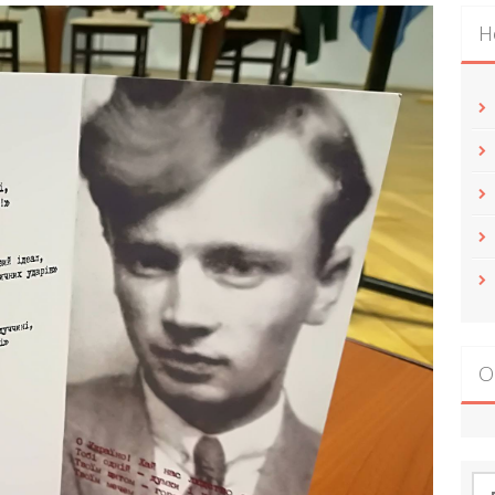
Н
О
По