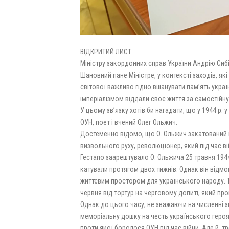
ВІДКРИТИЙ ЛИСТ
Міністру закордонних справ України Андрію Сибі
Шановний пане Міністре, у контексті заходів, як
світової важливо гідно вшанувати пам’ять украї
імперіалізмом віддали своє життя за самостійну
У цьому зв’язку хотів би нагадати, що у 1944 р.
ОУН, поет і вчений Олег Ольжич.
Достеменно відомо, що О. Ольжич закатований н
визвольного руху, революціонер, який під час в
Гестапо заарештувало О. Ольжича 25 травня 1944
катували протягом двох тижнів. Однак він відмов
життєвим простором для українського народу. То
червня від тортур на черговому допиті, який пров
Однак до цього часу, не зважаючи на численні 
меморіальну дошку на честь українського геро
проти якої боролося ОУН під час війни. Але й, т