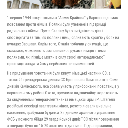
1 серпня 1944 року польська “Армія Крайова” у Варшаві піднімає
повстання проти німців. Поляки були упевнені в підтримці
радянських військ. Проте Сталіну було вигідніше сидіти і
спостерігати за тим, як поляки і німці спливають кров’ю у боях на
вулицях Варшави. Окрім того, Сталін побачив у ситуації, що
склалася, можливість розправитися руками німців з тими
поляками, які пізніше могли в силу своєї антирадянської
орієнтації завдати йому серйозних неприємностей.
На придушення повстання були кинуті німецькі частини СС, а
також 29 гренадерська дивізія СС Броніслава Камінського. Саме
дивізія Камінського, яка брала участь у приборканні повстанців у
варшавському районі Охота, проявила надзвичайну жорстокість.
За свідченнями генерал-лейтенанта німецької армії Р. Штагеля
російські есесівці гвалтували жінок, розстрілювали цивільне
населення, грабували будинки. За даними архівного управління
ФСБ у кожного бійця 29 гвардійської дивізії СС після повернення
з операції було по 15-20 золотих годинників. Під час різанини,