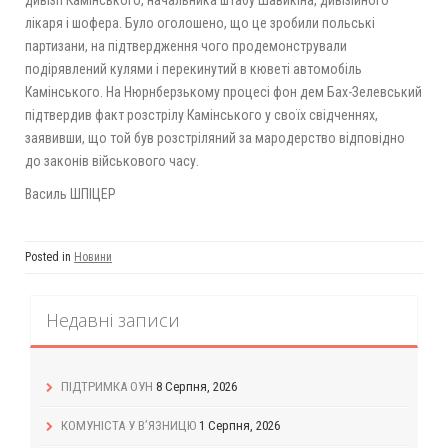
дивізії Камінського, начальника штабу Шавикіна, дивізійного
лікаря і шофера. Було оголошено, що це зробили польські
партизани, на підтвердження чого продемонстрували
подірявлений кулями і перекинутий в кюветі автомобіль
Камінського. На Нюрнберзькому процесі фон дем Бах-Зелевський
підтвердив факт розстрілу Камінського у своїх свідченнях,
заявивши, що той був розстріляний за мародерство відповідно
до законів військового часу.
Василь ШПІЦЕР
Posted in
Новини
Недавні записи
ПІДТРИМКА ОУН
8 Серпня, 2026
КОМУНІСТА У В’ЯЗНИЦЮ
1 Серпня, 2026