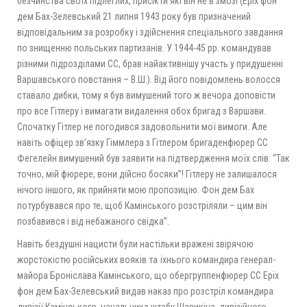
безчинства своїх підлеглих, присікти які він не в змозі (Еріх фон
дем Бах-Зелевський 21 липня 1943 року був призначений
відповідальним за розробку і здійснення спеціального завдання
по знищенню польських партизанів. У 1944-45 рр. командував
різними підрозділами СС, брав найактивнішу участь у придушенні
Варшавського повстання – В.Ш.). Від його повідомлень волосся
ставало дибки, тому я був вимушений того ж вечора доповісти
про все Гітлеру і вимагати видалення обох бригад з Варшави.
Спочатку Гітлер не погодився задовольнити мої вимоги. Але
навіть офіцер зв’язку Гіммлера з Гітлером бригаденфюрер СС
Фегелейн вимушений був заявити на підтвердження моїх слів: “Так
точно, мій фюрере, вони дійсно босяки”! Гітлеру не залишалося
нічого іншого, як прийняти мою пропозицію. Фон дем Бах
потурбувався про те, щоб Камінського розстріляли – цим він
позбавився і від небажаного свідка”.
Навіть бездушні нацисти були настільки вражені звірячою
жорстокістю російських вояків та їхнього командира генерал-
майора Броніслава Камінського, що обергруппенфюрер СС Еріх
фон дем Бах-Зелевський видав наказ про розстріл командира