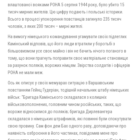
влаштованої вояками РОНА 5 серпня 1944 року, було убито 15
тисяч мирних жителів. Цю цифру подають і польські історики.
Всього в процесі упокорення повстанців загинуло 235 тисяч
чоловік, з яких 200 тисяч – мирні жителі.
На вимогу німецького командування угамувати своїх підлеглих
Камінський відповів, що його люди втратили у боротьбі з
більшовизмом усе своє майно і він не бачить нічого поганого в
тому, що вони прагнуть поправити своє матеріальне становище
за рахунок поляків, ворожих німцям. Звірства солдатів і офіцерів
РОНА не мали меж.
Ось як описує у своїх мемуарах ситуацію з Варшавським
повстанням Гейнц Гудеріан, тодішній начальник штабу німецьких
військ: “Бригада Камінського складалася з колишніх
військовополонених, головним чином російських, таких, що
вороже відносилися до поляків; бригада Дирлевангера
складалася з німецьких штрафників, які повинні були спокутувати
свою провину. Сам фон дем Бах одного разу, доповідаючи про
наявність озброєння в його частинах, повідомив мене про