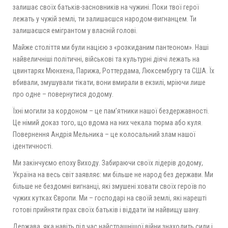
залишає своїх батьків-засновників на чужині. Поки твої герої
лежать у чужій землі, ти залишаєшся народом-вигнанцем. Ти
залишаєшся емігрантом у власній голові.
Майже століття ми були нацією з «розкиданим пантеоном». Наші
найвеличніші політичні, військові та культурні діячі лежать на
цвинтарях Мюнхена, Парижа, Роттердама, Люксембургу та США. Їх
вбивали, змушували тікати, вони вмирали в екзилі, мріючи лише
про одне – повернутися додому.
Їхні могили за кордоном – це пам’ятники нашої бездержавності.
Це німий доказ того, що вдома на них чекала тюрма або куля.
Повернення Андрія Мельника – це колосальний злам нашої
ідентичності.
Ми закінчуємо епоху Виходу. Забираючи своїх лідерів додому,
Україна на весь світ заявляє: ми більше не народ без держави. Ми
більше не бездомні вигнанці, які змушені ховати своїх героїв по
чужих кутках Європи. Ми – господарі на своїй землі, які нарешті
готові прийняти прах своїх батьків і віддати їм найвищу шану.
Держава, яка навіть під час найстрашнішої війни знаходить сили і