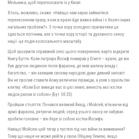
Мельника, щоб перепоховати їх у Києві.
Хтось, можливо, скаже: «Навіщо нам зараз займатися
перенесенням праху, коли в країні йде важка війна і є безліч інших
нагальних проблем?». З точки зору холодної прагматики це
здається логічним, але з точки зору історії та духовного сенсу
нації -це подія колосального масштабу.
Щоб зрозуміти справжній сенс цього повернення, варто відкрити
Книгу Буття. Коли патріарх Йосиф помирав у Єгипті – країні, де він
був другою людиною після фараона, де мав шалену владу і
багатство, – він залишив своєму народові дуже дивний заповіт.
Він не просив ставити йому величезні піраміди, а узяв з ізраїльтян
клятву: «Коли Бог виведе вас із цієї землі, винесіть мої кістки
звідси разом із собою» (Бут. 50:25).
Пройшли століття. Почався великий Вихід, і Мойсей, втікаючи від
армії фараона, рятуючи людей, серед усього хаосу не забуває
зробити головне – він бере із собою кістки Йосифа.
Навіщо Мойсею цей тягар у пустелі під час війни за виживання?
Тому що нація не може увійти у свою Обіцяну Землю, якщо