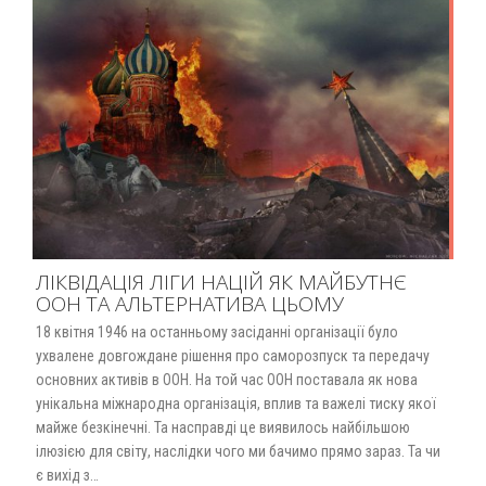
ЛІКВІДАЦІЯ ЛІГИ НАЦІЙ ЯК МАЙБУТНЄ
ООН ТА АЛЬТЕРНАТИВА ЦЬОМУ
18 квітня 1946 на останньому засіданні організації було
ухвалене довгождане рішення про саморозпуск та передачу
основних активів в ООН. На той час ООН поставала як нова
унікальна міжнародна організація, вплив та важелі тиску якої
майже безкінечні. Та насправді це виявилось найбільшою
ілюзією для світу, наслідки чого ми бачимо прямо зараз. Та чи
є вихід з…