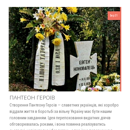
Бер 31
ПАНТЕОН ГЕРОЇВ
Створення Пантеону Героїв — славетних українців, які хоробро
віддали життя в боротьбі за вільну Україну має бути нашим
головним завданням. Ідея перепоховання видатних діячів
обговорювалась роками, і вона повинна реалізуватись