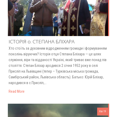
ІСТОРІЯ о. СТЕПАНА БЛІХАРА
Хто стоїть за духовним відродженням громади і формуванням
поколінь віруючих? Історія отця Степана Бліхара — це шлях
служіння, віри та відданості Україні, який триває вже понад пів
століття. Степан Бліхар ародився 2 січня 1952 року в селі
Присліп на Львівщині (тепер – Турківська міська громада,
Самбірський район, Львівська область). Батько: Юрій Бліхар,
народився в с.Присліп,…
Read More
Кві 19