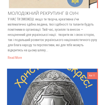
МОЛОДІЖНИЙ РЕКРУТИНГ В ОУН
У НАС ТИ ЗМОЖЕШ: якщо ти творча, креативна і/чи
математично здібна людина, твої здібності та таланти будуть
помітними в організації. Твій час, зусилля та внесок —
неоціненний для української нації. творити як і свою історію,
так і подальший розвиток українського націоналістичного руху
для блага народу та перспективи, які для тебе можуть
відкритись на цьому шляху….
Read More
Кві 11