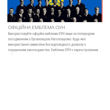
ОФІЦІЙНА ЕМБЛЕМА ОУН
Використовуйте офіційні емблеми ОУН лише за попереднім
погодженням з Організацією.Наголошуємо: будь-яке
використання символіки без відповідного дозволу є
порушенням законодавства. Емблема ОУН є зареєстрованим
об’єктом права інтелектуальної власності відповідно до
Свідоцтва № 41 від 9 лютого 1994 року, виданого
Міністерством юстиції України.Офіційна емблема (герб ОУН) –
це не просто зображення, а частина ідентичності та репутації
організації, що має…
Read More