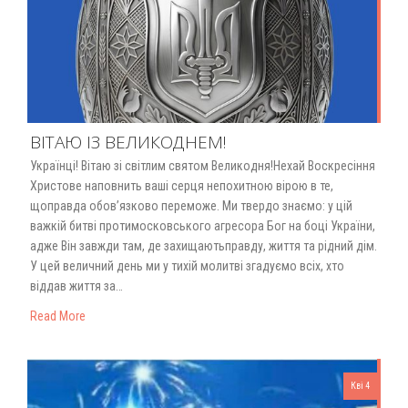
ВІТАЮ ІЗ ВЕЛИКОДНЕМ!
Українці! Вітаю зі світлим святом Великодня!Нехай Воскресіння
Христове наповнить ваші серця непохитною вірою в те,
щоправда обов’язково переможе. Ми твердо знаємо: у цій
важкій битві протимосковського агресора Бог на боці України,
адже Він завжди там, де захищаютьправду, життя та рідний дім.
У цей величний день ми у тихій молитві згадуємо всіх, хто
віддав життя за…
Read More
Кві 4