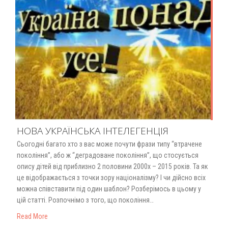
НОВА УКРАЇНСЬКА ІНТЕЛЕГЕНЦІЯ
Сьогодні багато хто з вас може почути фрази типу “втрачене
покоління”, або ж “деградоване покоління”, що стосується
опису дітей від приблизно 2 половини 2000х – 2015 років. Та як
це відображається з точки зору націоналізму? І чи дійсно всіх
можна співставити під один шаблон? Розберімось в цьому у
цій статті. Розпочнімо з того, що покоління…
Read More