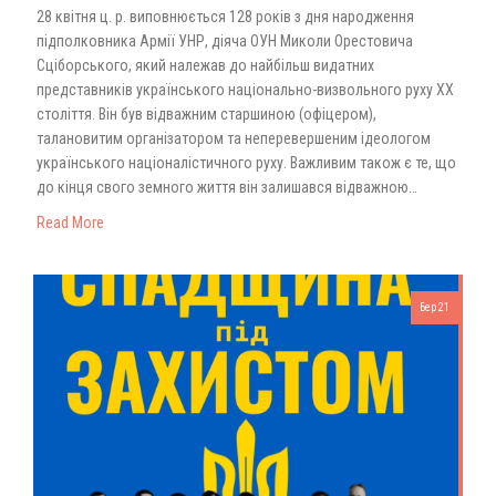
28 квітня ц. р. виповнюється 128 років з дня народження
підполковника Армії УНР, діяча ОУН Миколи Орестовича
Сціборського, який належав до найбільш видатних
представників українського національно-визвольного руху XX
століття. Він був відважним старшиною (офіцером),
талановитим організатором та неперевершеним ідеологом
українського націоналістичного руху. Важливим також є те, що
до кінця свого земного життя він залишався відважною…
Read More
Бер 21