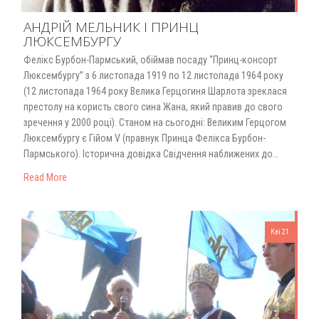
АНДРІЙ МЕЛЬНИК І ПРИНЦ
ЛЮКСЕМБУРГУ
Фелікс Бурбон-Пармський, обіймав посаду “Принц-консорт
Люксембургу” з 6 листопада 1919 по 12 листопада 1964 року
(12 листопада 1964 року Велика Герцогиня Шарлота зреклася
престолу на користь свого сина Жана, який правив до свого
зречення у 2000 році). Станом на сьогодні: Великим Герцогом
Люксембургу є Гійом V (правнук Принца Фелікса Бурбон-
Пармського). Історична довідка Свідчення наближених до…
Read More
Кві 21